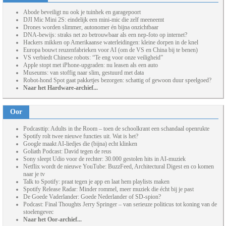
Abode beveiligt nu ook je tuinhek en garagepoort
DJI Mic Mini 2S: eindelijk een mini-mic die zelf meeneemt
Drones worden slimmer, autonomer én bijna onzichtbaar
DNA-bewijs: straks net zo betrouwbaar als een nep-foto op internet?
Hackers mikken op Amerikaanse waterleidingen: kleine dorpen in de knel
Europa bouwt reuzenfabrieken voor AI (om de VS en China bij te benen)
VS verbiedt Chinese robots: “Te eng voor onze veiligheid”
Apple stopt met iPhone-upgraden: nu leasen als een auto
Museums: van stoffig naar slim, gestuurd met data
Robot-hond Spot gaat pakketjes bezorgen: schattig of gewoon duur speelgoed?
Naar het Hardware-archief...
Oor
Podcasttip: Adults in the Room – toen de schoolkrant een schandaal openrukte
Spotify rolt twee nieuwe functies uit. Wat is het?
Google maakt AI-liedjes die (bijna) echt klinken
Goliath Podcast: David tegen de reus
Sony sleept Udio voor de rechter: 30.000 gestolen hits in AI-muziek
Netflix wordt de nieuwe YouTube: BuzzFeed, Architectural Digest en co komen
naar je tv
Talk to Spotify: praat tegen je app en laat hem playlists maken
Spotify Release Radar: Minder rommel, meer muziek die écht bij je past
De Goede Vaderlander: Goede Nederlander of SD-spion?
Podcast: Final Thoughts Jerry Springer – van serieuze politicus tot koning van de
stoelengevec
Naar het Oor-archief...