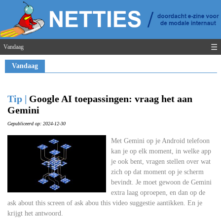
☰
Vandaag
Vandaag
Tip |
Google AI toepassingen: vraag het aan
Gemini
Gepubliceerd op: 2024-12-30
Met Gemini op je Android telefoon
kan je op elk moment, in welke app
je ook bent, vragen stellen over wat
zich op dat moment op je scherm
bevindt. Je moet gewoon de Gemini
extra laag oproepen, en dan op de
ask about this screen of ask abou this video suggestie aantikken. En je
krijgt het antwoord.