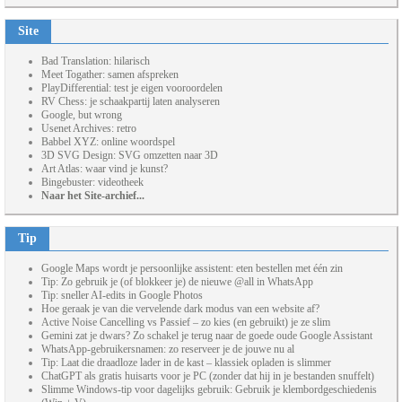
Site
Bad Translation: hilarisch
Meet Togather: samen afspreken
PlayDifferential: test je eigen vooroordelen
RV Chess: je schaakpartij laten analyseren
Google, but wrong
Usenet Archives: retro
Babbel XYZ: online woordspel
3D SVG Design: SVG omzetten naar 3D
Art Atlas: waar vind je kunst?
Bingebuster: videotheek
Naar het Site-archief...
Tip
Google Maps wordt je persoonlijke assistent: eten bestellen met één zin
Tip: Zo gebruik je (of blokkeer je) de nieuwe @all in WhatsApp
Tip: sneller AI-edits in Google Photos
Hoe geraak je van die vervelende dark modus van een website af?
Active Noise Cancelling vs Passief – zo kies (en gebruikt) je ze slim
Gemini zat je dwars? Zo schakel je terug naar de goede oude Google Assistant
WhatsApp-gebruikersnamen: zo reserveer je de jouwe nu al
Tip: Laat die draadloze lader in de kast – klassiek opladen is slimmer
ChatGPT als gratis huisarts voor je PC (zonder dat hij in je bestanden snuffelt)
Slimme Windows-tip voor dagelijks gebruik: Gebruik je klembordgeschiedenis