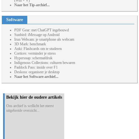
(Win + V)
Naar het Tip-archief...
Software
PDF Gear: met ChatGPT ingebouwd
Sunbird: iMessage op Android
Irun Webcam: je smartphone als webcam
3D Mark: benchmark
Anki: Flashcards om te studeren
Cortices: verminder je stress
Hypersnap: schermafdruk
Indigenous Collections: culturen bewaren
Paddock Pass: inside over F1
Deskora: organiseer je desktop
Naar het Software-archief...
Bekijk hier de oudere artikels
Ons archief is wellicht het meest
uitgebreide overzicht...