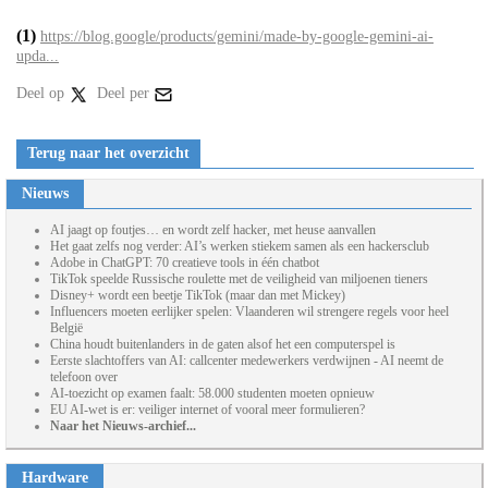
(1)
https://blog.google/products/gemini/made-by-google-gemini-ai-
upda...
Deel op
Deel per
Terug naar het overzicht
Nieuws
AI jaagt op foutjes… en wordt zelf hacker, met heuse aanvallen
Het gaat zelfs nog verder: AI’s werken stiekem samen als een hackersclub
Adobe in ChatGPT: 70 creatieve tools in één chatbot
TikTok speelde Russische roulette met de veiligheid van miljoenen tieners
Disney+ wordt een beetje TikTok (maar dan met Mickey)
Influencers moeten eerlijker spelen: Vlaanderen wil strengere regels voor heel
België
China houdt buitenlanders in de gaten alsof het een computerspel is
Eerste slachtoffers van AI: callcenter medewerkers verdwijnen - AI neemt de
telefoon over
AI-toezicht op examen faalt: 58.000 studenten moeten opnieuw
EU AI-wet is er: veiliger internet of vooral meer formulieren?
Naar het Nieuws-archief...
Hardware