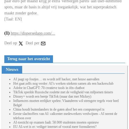
paar euro per maand krijg je extra 'verborgen parels' aan user-submitted
spots, maar de basis is altijd vrij toegankelijk, wat het superpraktisch
maakt zonder gedoe.
[Taal: EN]
(1)
https://dispersedapp.com/...
Deel op
Deel per
Terug naar het overzicht
Nieuws
AI jaagt op foutjes… en wordt zelf hacker, met heuse aanvallen
Het gaat zelfs nog verder: AI’s werken stiekem samen als een hackersclub
Adobe in ChatGPT: 70 creatieve tools in één chatbot
TikTok speelde Russische roulette met de veiligheid van miljoenen tieners
Disney+ wordt een beetje TikTok (maar dan met Mickey)
Influencers moeten eerlijker spelen: Vlaanderen wil strengere regels voor heel
België
China houdt buitenlanders in de gaten alsof het een computerspel is
Eerste slachtoffers van AI: callcenter medewerkers verdwijnen - AI neemt de
telefoon over
AI-toezicht op examen faalt: 58.000 studenten moeten opnieuw
EU AI-wet is er: veiliger internet of vooral meer formulieren?