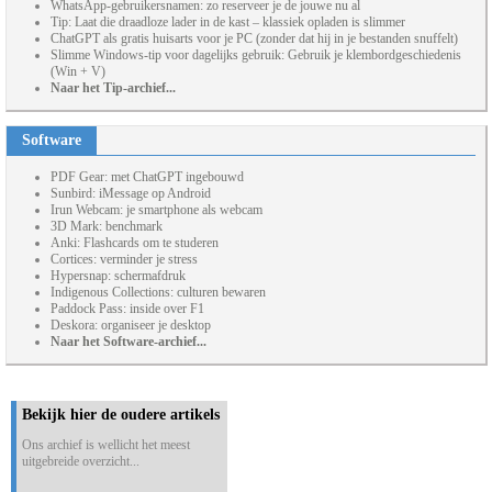
WhatsApp-gebruikersnamen: zo reserveer je de jouwe nu al
Tip: Laat die draadloze lader in de kast – klassiek opladen is slimmer
ChatGPT als gratis huisarts voor je PC (zonder dat hij in je bestanden snuffelt)
Slimme Windows-tip voor dagelijks gebruik: Gebruik je klembordgeschiedenis
(Win + V)
Naar het Tip-archief...
Software
PDF Gear: met ChatGPT ingebouwd
Sunbird: iMessage op Android
Irun Webcam: je smartphone als webcam
3D Mark: benchmark
Anki: Flashcards om te studeren
Cortices: verminder je stress
Hypersnap: schermafdruk
Indigenous Collections: culturen bewaren
Paddock Pass: inside over F1
Deskora: organiseer je desktop
Naar het Software-archief...
Bekijk hier de oudere artikels
Ons archief is wellicht het meest
uitgebreide overzicht...