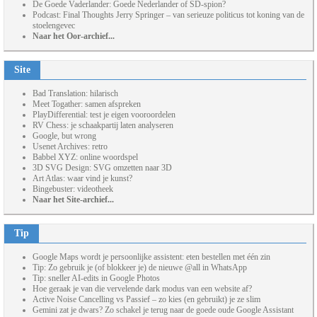
De Goede Vaderlander: Goede Nederlander of SD-spion?
Podcast: Final Thoughts Jerry Springer – van serieuze politicus tot koning van de
stoelengevec
Naar het Oor-archief...
Site
Bad Translation: hilarisch
Meet Togather: samen afspreken
PlayDifferential: test je eigen vooroordelen
RV Chess: je schaakpartij laten analyseren
Google, but wrong
Usenet Archives: retro
Babbel XYZ: online woordspel
3D SVG Design: SVG omzetten naar 3D
Art Atlas: waar vind je kunst?
Bingebuster: videotheek
Naar het Site-archief...
Tip
Google Maps wordt je persoonlijke assistent: eten bestellen met één zin
Tip: Zo gebruik je (of blokkeer je) de nieuwe @all in WhatsApp
Tip: sneller AI-edits in Google Photos
Hoe geraak je van die vervelende dark modus van een website af?
Active Noise Cancelling vs Passief – zo kies (en gebruikt) je ze slim
Gemini zat je dwars? Zo schakel je terug naar de goede oude Google Assistant