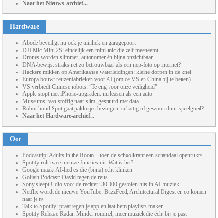
Naar het Nieuws-archief...
Hardware
Abode beveiligt nu ook je tuinhek en garagepoort
DJI Mic Mini 2S: eindelijk een mini-mic die zelf meeneemt
Drones worden slimmer, autonomer én bijna onzichtbaar
DNA-bewijs: straks net zo betrouwbaar als een nep-foto op internet?
Hackers mikken op Amerikaanse waterleidingen: kleine dorpen in de knel
Europa bouwt reuzenfabrieken voor AI (om de VS en China bij te benen)
VS verbiedt Chinese robots: “Te eng voor onze veiligheid”
Apple stopt met iPhone-upgraden: nu leasen als een auto
Museums: van stoffig naar slim, gestuurd met data
Robot-hond Spot gaat pakketjes bezorgen: schattig of gewoon duur speelgoed?
Naar het Hardware-archief...
Oor
Podcasttip: Adults in the Room – toen de schoolkrant een schandaal openrukte
Spotify rolt twee nieuwe functies uit. Wat is het?
Google maakt AI-liedjes die (bijna) echt klinken
Goliath Podcast: David tegen de reus
Sony sleept Udio voor de rechter: 30.000 gestolen hits in AI-muziek
Netflix wordt de nieuwe YouTube: BuzzFeed, Architectural Digest en co komen
naar je tv
Talk to Spotify: praat tegen je app en laat hem playlists maken
Spotify Release Radar: Minder rommel, meer muziek die écht bij je past