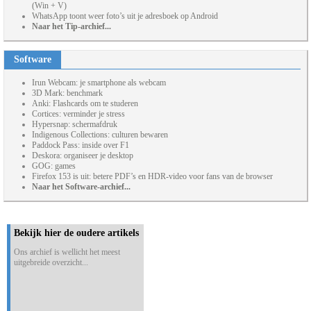
(Win + V)
WhatsApp toont weer foto’s uit je adresboek op Android
Naar het Tip-archief...
Software
Irun Webcam: je smartphone als webcam
3D Mark: benchmark
Anki: Flashcards om te studeren
Cortices: verminder je stress
Hypersnap: schermafdruk
Indigenous Collections: culturen bewaren
Paddock Pass: inside over F1
Deskora: organiseer je desktop
GOG: games
Firefox 153 is uit: betere PDF’s en HDR-video voor fans van de browser
Naar het Software-archief...
Bekijk hier de oudere artikels
Ons archief is wellicht het meest
uitgebreide overzicht...