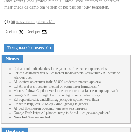
(met korting voor grotere bundels), ideaal voor creators en bedrijven,
maar check de demo om te zien of het past bij jouw behoeften.
(1)
https://video.algebras.ai/...
Deel op
Deel per
Terug naar het overzicht
Nieuws
China houdt buitenlanders in de gaten alsof het een computerspel is
Eerste slachtoffers van AI: callcenter medewerkers verdwijnen - AI neemt de
telefoon over
AI-toezicht op examen faalt: 58.000 studenten moeten opnieuw
EU AI-wet is er: veiliger internet of vooral meer formulieren?
Microsoft duwt Copilot overal in je gezicht (en maakt er een superapp van)
Google’s AI voor Google Earth: één dag online en alweer weg
EU-reparatierecht: eindelijk mag je kapotte spullen weer fixen
LinkedIn krijgt een ‘AI-slop’-knop: genoeg is genoeg
AI-bedrijven kopen boeken… om ze te versnipperen
Google Earth krijgt AI-plaatjes: terug in de tijd… of gewoon gokken?
Naar het Nieuws-archief...
Hardware