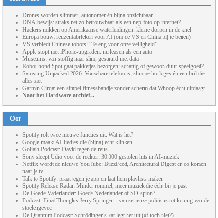
Drones worden slimmer, autonomer én bijna onzichtbaar
DNA-bewijs: straks net zo betrouwbaar als een nep-foto op internet?
Hackers mikken op Amerikaanse waterleidingen: kleine dorpen in de knel
Europa bouwt reuzenfabrieken voor AI (om de VS en China bij te benen)
VS verbiedt Chinese robots: “Te eng voor onze veiligheid”
Apple stopt met iPhone-upgraden: nu leasen als een auto
Museums: van stoffig naar slim, gestuurd met data
Robot-hond Spot gaat pakketjes bezorgen: schattig of gewoon duur speelgoed?
Samsung Unpacked 2026: Vouwbare telefoons, slimme horloges én een bril die
alles ziet
Garmin Cirqa: een simpel fitnessbandje zonder scherm dat Whoop écht uitdaagt
Naar het Hardware-archief...
Oor
Spotify rolt twee nieuwe functies uit. Wat is het?
Google maakt AI-liedjes die (bijna) echt klinken
Goliath Podcast: David tegen de reus
Sony sleept Udio voor de rechter: 30.000 gestolen hits in AI-muziek
Netflix wordt de nieuwe YouTube: BuzzFeed, Architectural Digest en co komen
naar je tv
Talk to Spotify: praat tegen je app en laat hem playlists maken
Spotify Release Radar: Minder rommel, meer muziek die écht bij je past
De Goede Vaderlander: Goede Nederlander of SD-spion?
Podcast: Final Thoughts Jerry Springer – van serieuze politicus tot koning van de
stoelengevec
De Quantum Podcast: Schrödinger’s kat legt het uit (of toch niet?)