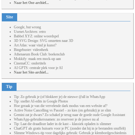
Naar het Oor-archief...
Site
Google, but wrong
Usenet Archives: retro
Babbel XYZ: online woordspel
3D SVG Design: SVG omzetten naar 3D
Art Atlas: waar vind je kunst?
Bingebuster: videotheek
Athenaeum Book Club: boekenclub
Mokkify: maak een mock-up aan
CinemaCC: ondertitels
AI GPTS: centrale plek voor je AI
Naar het Site-archief...
Tip
Tip: Zo gebruik je (of blokkeer je) de nieuwe @all in WhatsApp
Tip: sneller AI-edits in Google Photos
Hoe geraak je van die vervelende dark modus van een website af?
Active Noise Cancelling vs Passief – zo kies (en gebruikt) je ze slim
Gemini zat je dwars? Zo schakel je terug naar de goede oude Google Assistant
WhatsApp-gebruikersnamen: zo reserveer je de jouwe nu al
Tip: Laat die draadloze lader in de kast – klassiek opladen is slimmer
ChatGPT als gratis huisarts voor je PC (zonder dat hij in je bestanden snuffelt)
Slimme Windows-tip voor dagelijks gebruik: Gebruik je klembordgeschiedenis