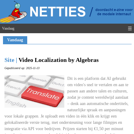
☰
Vandaag
Vandaag
Site |
Video Localization by Algebras
Gepubliceerd op: 2025-11-13
Dit is een platform dat AI gebruikt
om video's snel te vertalen en aan te
passen aan andere talen en culturen,
zodat je content wereldwijd aanslaat
– denk aan automatische ondertitels,
natuurlijke spraak en aanpassingen
voor lokale grappen. Je uploadt een video in één klik en krijgt een
gelokaliseerde versie terug, met ondersteuning voor lange filmpjes en
integratie via API voor bedrijven. Prijzen starten bij €1,50 per minuut