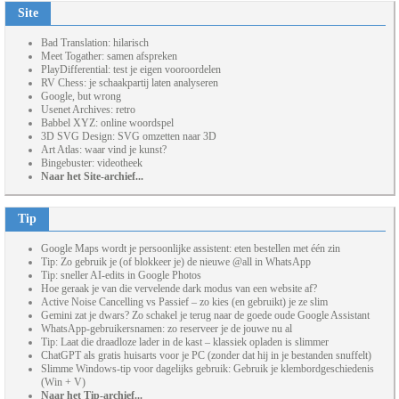
Site
Bad Translation: hilarisch
Meet Togather: samen afspreken
PlayDifferential: test je eigen vooroordelen
RV Chess: je schaakpartij laten analyseren
Google, but wrong
Usenet Archives: retro
Babbel XYZ: online woordspel
3D SVG Design: SVG omzetten naar 3D
Art Atlas: waar vind je kunst?
Bingebuster: videotheek
Naar het Site-archief...
Tip
Google Maps wordt je persoonlijke assistent: eten bestellen met één zin
Tip: Zo gebruik je (of blokkeer je) de nieuwe @all in WhatsApp
Tip: sneller AI-edits in Google Photos
Hoe geraak je van die vervelende dark modus van een website af?
Active Noise Cancelling vs Passief – zo kies (en gebruikt) je ze slim
Gemini zat je dwars? Zo schakel je terug naar de goede oude Google Assistant
WhatsApp-gebruikersnamen: zo reserveer je de jouwe nu al
Tip: Laat die draadloze lader in de kast – klassiek opladen is slimmer
ChatGPT als gratis huisarts voor je PC (zonder dat hij in je bestanden snuffelt)
Slimme Windows-tip voor dagelijks gebruik: Gebruik je klembordgeschiedenis
(Win + V)
Naar het Tip-archief...