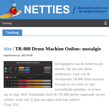
☰
Vandaag
Vandaag
Site |
TR-808 Drum Machine Online: nostalgie
Gepubliceerd op: 2025-04-08
De beginjaren van de elektronische
muziek, dat zijn niet alleen
synthesizers, maar ook de
onvolprezen TR-808 drum machine.
Je stopte er een ritme in, met
verschillende geluidjes, en je kon
aan de slag. Deze Nederlander heeft de TR-808 perfect nagemaakt op een
website, zodat ook jij daar een eigen ritme kan creëren!
[Taal: EN]