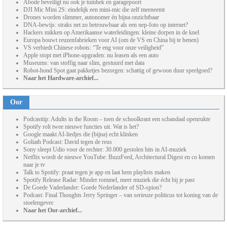
Abode beveiligt nu ook je tuinhek en garagepoort
DJI Mic Mini 2S: eindelijk een mini-mic die zelf meeneemt
Drones worden slimmer, autonomer én bijna onzichtbaar
DNA-bewijs: straks net zo betrouwbaar als een nep-foto op internet?
Hackers mikken op Amerikaanse waterleidingen: kleine dorpen in de knel
Europa bouwt reuzenfabrieken voor AI (om de VS en China bij te benen)
VS verbiedt Chinese robots: “Te eng voor onze veiligheid”
Apple stopt met iPhone-upgraden: nu leasen als een auto
Museums: van stoffig naar slim, gestuurd met data
Robot-hond Spot gaat pakketjes bezorgen: schattig of gewoon duur speelgoed?
Naar het Hardware-archief...
Oor
Podcasttip: Adults in the Room – toen de schoolkrant een schandaal openrukte
Spotify rolt twee nieuwe functies uit. Wat is het?
Google maakt AI-liedjes die (bijna) echt klinken
Goliath Podcast: David tegen de reus
Sony sleept Udio voor de rechter: 30.000 gestolen hits in AI-muziek
Netflix wordt de nieuwe YouTube: BuzzFeed, Architectural Digest en co komen
naar je tv
Talk to Spotify: praat tegen je app en laat hem playlists maken
Spotify Release Radar: Minder rommel, meer muziek die écht bij je past
De Goede Vaderlander: Goede Nederlander of SD-spion?
Podcast: Final Thoughts Jerry Springer – van serieuze politicus tot koning van de
stoelengevec
Naar het Oor-archief...