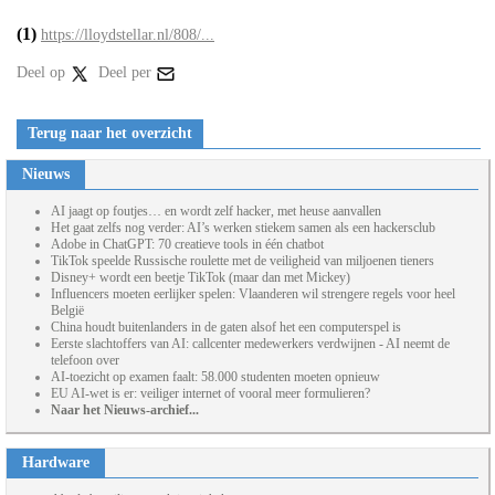
(1)
https://lloydstellar.nl/808/...
Deel op
Deel per
Terug naar het overzicht
Nieuws
AI jaagt op foutjes… en wordt zelf hacker, met heuse aanvallen
Het gaat zelfs nog verder: AI’s werken stiekem samen als een hackersclub
Adobe in ChatGPT: 70 creatieve tools in één chatbot
TikTok speelde Russische roulette met de veiligheid van miljoenen tieners
Disney+ wordt een beetje TikTok (maar dan met Mickey)
Influencers moeten eerlijker spelen: Vlaanderen wil strengere regels voor heel
België
China houdt buitenlanders in de gaten alsof het een computerspel is
Eerste slachtoffers van AI: callcenter medewerkers verdwijnen - AI neemt de
telefoon over
AI-toezicht op examen faalt: 58.000 studenten moeten opnieuw
EU AI-wet is er: veiliger internet of vooral meer formulieren?
Naar het Nieuws-archief...
Hardware