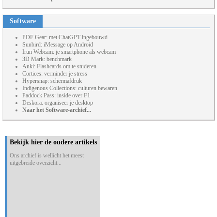
Software
PDF Gear: met ChatGPT ingebouwd
Sunbird: iMessage op Android
Irun Webcam: je smartphone als webcam
3D Mark: benchmark
Anki: Flashcards om te studeren
Cortices: verminder je stress
Hypersnap: schermafdruk
Indigenous Collections: culturen bewaren
Paddock Pass: inside over F1
Deskora: organiseer je desktop
Naar het Software-archief...
Bekijk hier de oudere artikels
Ons archief is wellicht het meest
uitgebreide overzicht...