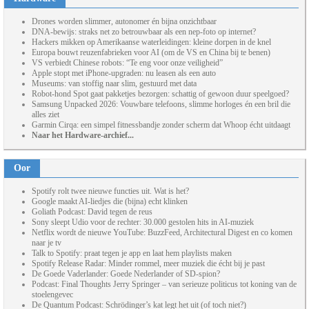
Drones worden slimmer, autonomer én bijna onzichtbaar
DNA-bewijs: straks net zo betrouwbaar als een nep-foto op internet?
Hackers mikken op Amerikaanse waterleidingen: kleine dorpen in de knel
Europa bouwt reuzenfabrieken voor AI (om de VS en China bij te benen)
VS verbiedt Chinese robots: “Te eng voor onze veiligheid”
Apple stopt met iPhone-upgraden: nu leasen als een auto
Museums: van stoffig naar slim, gestuurd met data
Robot-hond Spot gaat pakketjes bezorgen: schattig of gewoon duur speelgoed?
Samsung Unpacked 2026: Vouwbare telefoons, slimme horloges én een bril die
alles ziet
Garmin Cirqa: een simpel fitnessbandje zonder scherm dat Whoop écht uitdaagt
Naar het Hardware-archief...
Oor
Spotify rolt twee nieuwe functies uit. Wat is het?
Google maakt AI-liedjes die (bijna) echt klinken
Goliath Podcast: David tegen de reus
Sony sleept Udio voor de rechter: 30.000 gestolen hits in AI-muziek
Netflix wordt de nieuwe YouTube: BuzzFeed, Architectural Digest en co komen
naar je tv
Talk to Spotify: praat tegen je app en laat hem playlists maken
Spotify Release Radar: Minder rommel, meer muziek die écht bij je past
De Goede Vaderlander: Goede Nederlander of SD-spion?
Podcast: Final Thoughts Jerry Springer – van serieuze politicus tot koning van de
stoelengevec
De Quantum Podcast: Schrödinger’s kat legt het uit (of toch niet?)