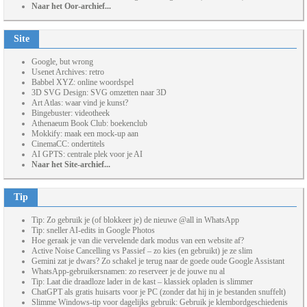
Naar het Oor-archief...
Site
Google, but wrong
Usenet Archives: retro
Babbel XYZ: online woordspel
3D SVG Design: SVG omzetten naar 3D
Art Atlas: waar vind je kunst?
Bingebuster: videotheek
Athenaeum Book Club: boekenclub
Mokkify: maak een mock-up aan
CinemaCC: ondertitels
AI GPTS: centrale plek voor je AI
Naar het Site-archief...
Tip
Tip: Zo gebruik je (of blokkeer je) de nieuwe @all in WhatsApp
Tip: sneller AI-edits in Google Photos
Hoe geraak je van die vervelende dark modus van een website af?
Active Noise Cancelling vs Passief – zo kies (en gebruikt) je ze slim
Gemini zat je dwars? Zo schakel je terug naar de goede oude Google Assistant
WhatsApp-gebruikersnamen: zo reserveer je de jouwe nu al
Tip: Laat die draadloze lader in de kast – klassiek opladen is slimmer
ChatGPT als gratis huisarts voor je PC (zonder dat hij in je bestanden snuffelt)
Slimme Windows-tip voor dagelijks gebruik: Gebruik je klembordgeschiedenis