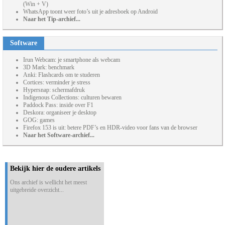
(Win + V)
WhatsApp toont weer foto’s uit je adresboek op Android
Naar het Tip-archief...
Software
Irun Webcam: je smartphone als webcam
3D Mark: benchmark
Anki: Flashcards om te studeren
Cortices: verminder je stress
Hypersnap: schermafdruk
Indigenous Collections: culturen bewaren
Paddock Pass: inside over F1
Deskora: organiseer je desktop
GOG: games
Firefox 153 is uit: betere PDF’s en HDR-video voor fans van de browser
Naar het Software-archief...
Bekijk hier de oudere artikels
Ons archief is wellicht het meest
uitgebreide overzicht...