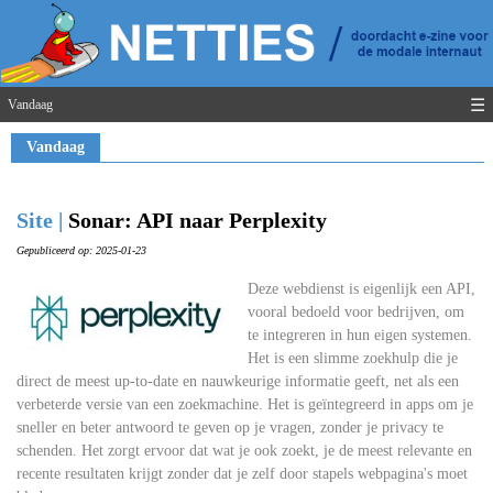
☰
Vandaag
Vandaag
Site |
Sonar: API naar Perplexity
Gepubliceerd op: 2025-01-23
Deze webdienst is eigenlijk een API,
vooral bedoeld voor bedrijven, om
te integreren in hun eigen systemen.
Het is een slimme zoekhulp die je
direct de meest up-to-date en nauwkeurige informatie geeft, net als een
verbeterde versie van een zoekmachine. Het is geïntegreerd in apps om je
sneller en beter antwoord te geven op je vragen, zonder je privacy te
schenden. Het zorgt ervoor dat wat je ook zoekt, je de meest relevante en
recente resultaten krijgt zonder dat je zelf door stapels webpagina's moet