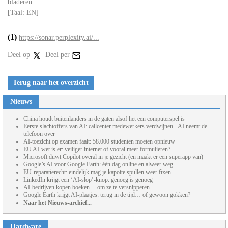
bladeren.
[Taal: EN]
(1)
https://sonar.perplexity.ai/...
Deel op
Deel per
Terug naar het overzicht
Nieuws
China houdt buitenlanders in de gaten alsof het een computerspel is
Eerste slachtoffers van AI: callcenter medewerkers verdwijnen - AI neemt de
telefoon over
AI-toezicht op examen faalt: 58.000 studenten moeten opnieuw
EU AI-wet is er: veiliger internet of vooral meer formulieren?
Microsoft duwt Copilot overal in je gezicht (en maakt er een superapp van)
Google’s AI voor Google Earth: één dag online en alweer weg
EU-reparatierecht: eindelijk mag je kapotte spullen weer fixen
LinkedIn krijgt een ‘AI-slop’-knop: genoeg is genoeg
AI-bedrijven kopen boeken… om ze te versnipperen
Google Earth krijgt AI-plaatjes: terug in de tijd… of gewoon gokken?
Naar het Nieuws-archief...
Hardware