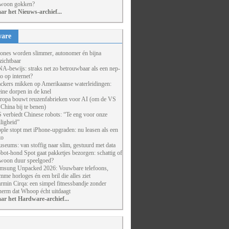
woon gokken?
ar het Nieuws-archief...
are
ones worden slimmer, autonomer én bijna
zichtbaar
A-bewijs: straks net zo betrouwbaar als een nep-
to op internet?
ckers mikken op Amerikaanse waterleidingen:
eine dorpen in de knel
ropa bouwt reuzenfabrieken voor AI (om de VS
 China bij te benen)
 verbiedt Chinese robots: “Te eng voor onze
iligheid”
ple stopt met iPhone-upgraden: nu leasen als een
to
seums: van stoffig naar slim, gestuurd met data
bot-hond Spot gaat pakketjes bezorgen: schattig of
woon duur speelgoed?
msung Unpacked 2026: Vouwbare telefoons,
imme horloges én een bril die alles ziet
rmin Cirqa: een simpel fitnessbandje zonder
herm dat Whoop écht uitdaagt
ar het Hardware-archief...