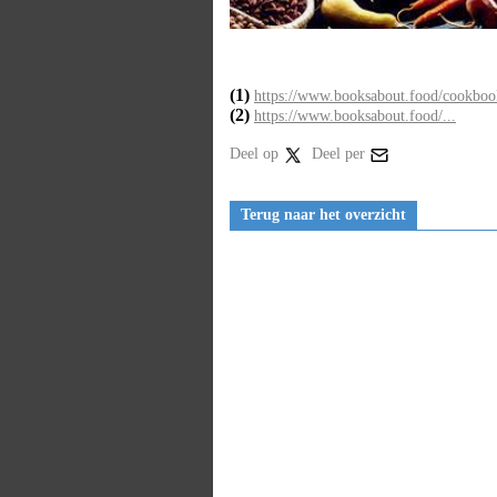
(1)
https://www.booksabout.food/cookbook
(2)
https://www.booksabout.food/...
Deel op
Deel per
Terug naar het overzicht