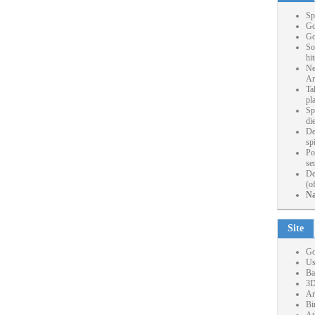
Sp
Go
Go
So
hi
Ne
Ar
Ta
pl
Sp
die
De
sp
Po
se
De
(o
Na
Site
Go
Us
Ba
3D
Ar
Bi