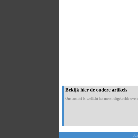
Bekijk hier de oudere artikels
Ons archief is wellicht het meest uitgebreide overzi
All