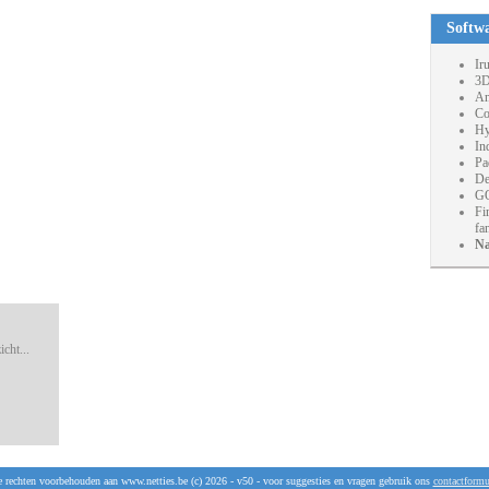
Softw
Ir
3D
An
Co
Hy
In
Pa
De
GO
Fi
fa
Na
cht...
e rechten voorbehouden aan www.netties.be (c) 2026 - v50 - voor suggesties en vragen gebruik ons
contactformu