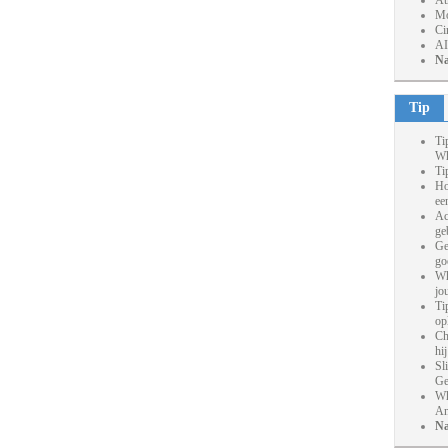
At
Mo
Ci
AI
Na
Tip
Ti
Wh
Ti
Ho
ee
Ac
ge
Ge
go
Wh
jo
Ti
op
Ch
hi
Sl
Ge
Wh
An
Na