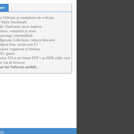
are
un Webcam: je smartphone als webcam
 Mark: benchmark
ki: Flashcards om te studeren
rtices: verminder je stress
persnap: schermafdruk
digenous Collections: culturen bewaren
ddock Pass: inside over F1
skora: organiseer je desktop
G: games
refox 153 is uit: betere PDF’s en HDR-video voor
ns van de browser
ar het Software-archief...
lier
.