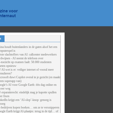
s
ina houdt buitenlanders in de gaten alsof het een
mputerspel is
rste slachtoffers van AI: callcenter medewerkers
rdwijnen - AI neemt de telefoon over
-toezicht op examen faalt: 58.000 studenten
eten opnieuw
 AI-wet is er: veiliger internet of vooral meer
rmulieren?
crosoft duwt Copilot overal in je gezicht (en maakt
 een superapp van)
ogle’s AI voor Google Earth: één dag online en
weer weg
-reparatierecht: eindelijk mag je kapotte spullen
er fixen
nkedIn krijgt een ‘AI-slop’-knop: genoeg is
noeg
-bedrijven kopen boeken… om ze te versnipperen
ogle Earth krijgt AI-plaatjes: terug in de tijd… of