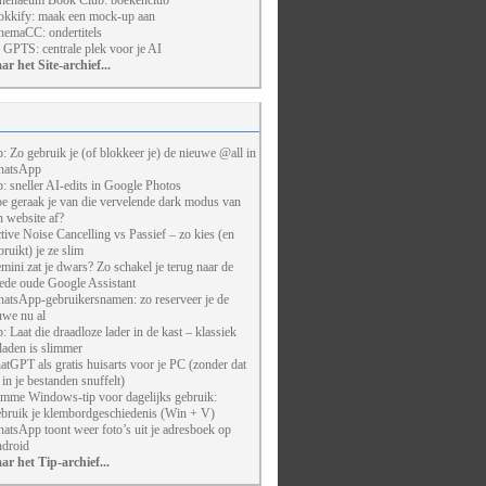
henaeum Book Club: boekenclub
kkify: maak een mock-up aan
nemaCC: ondertitels
 GPTS: centrale plek voor je AI
ar het Site-archief...
p: Zo gebruik je (of blokkeer je) de nieuwe @all in
atsApp
p: sneller AI-edits in Google Photos
e geraak je van die vervelende dark modus van
n website af?
tive Noise Cancelling vs Passief – zo kies (en
bruikt) je ze slim
mini zat je dwars? Zo schakel je terug naar de
ede oude Google Assistant
atsApp-gebruikersnamen: zo reserveer je de
uwe nu al
p: Laat die draadloze lader in de kast – klassiek
laden is slimmer
atGPT als gratis huisarts voor je PC (zonder dat
j in je bestanden snuffelt)
imme Windows-tip voor dagelijks gebruik:
bruik je klembordgeschiedenis (Win + V)
atsApp toont weer foto’s uit je adresboek op
droid
ar het Tip-archief...