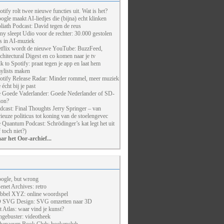
otify rolt twee nieuwe functies uit. Wat is het?
ogle maakt AI-liedjes die (bijna) echt klinken
liath Podcast: David tegen de reus
ny sleept Udio voor de rechter: 30.000 gestolen
ts in AI-muziek
tflix wordt de nieuwe YouTube: BuzzFeed,
chitectural Digest en co komen naar je tv
lk to Spotify: praat tegen je app en laat hem
aylists maken
otify Release Radar: Minder rommel, meer muziek
 écht bij je past
 Goede Vaderlander: Goede Nederlander of SD-
ion?
dcast: Final Thoughts Jerry Springer – van
rieuze politicus tot koning van de stoelengevec
 Quantum Podcast: Schrödinger’s kat legt het uit
f toch niet?)
ar het Oor-archief...
ogle, but wrong
enet Archives: retro
bbel XYZ: online woordspel
 SVG Design: SVG omzetten naar 3D
t Atlas: waar vind je kunst?
ngebuster: videotheek