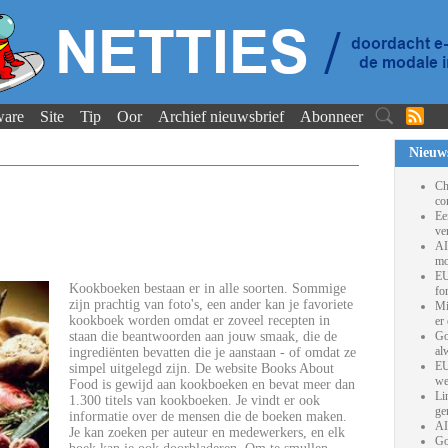
ware
Site
Tip
Oor
Archief nieuwsbrief
Abonneer
Nieuw
Ch
co
Ee
ve
AI
mo
EU
Kookboeken bestaan er in alle soorten. Sommige
fo
zijn prachtig van foto's, een ander kan je favoriete
Mi
kookboek worden omdat er zoveel recepten in
er
staan die beantwoorden aan jouw smaak, die de
Go
al
ingrediënten bevatten die je aanstaan - of omdat ze
EU
simpel uitgelegd zijn. De website Books About
we
Food is gewijd aan kookboeken en bevat meer dan
Li
1.300 titels van kookboeken. Je vindt er ook
ge
informatie over de mensen die de boeken maken.
AI
Je kan zoeken per auteur en medewerkers, en elk
Go