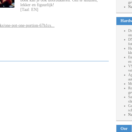
boek kan je ook doorbladeren. Om te smullen,
ge
lekker en figuurlijk!
Na
[Taal: EN]
Hardw
s/one-pot-one-portion-67h1cs...
Dr
on
DN
fo
Ha
kl
Eu
en
VS
ve
Ap
au
Mu
Ro
ge
Sa
sl
Ga
sc
Na
Oor