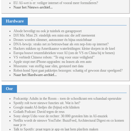
EU AI-wet is er: veiliger internet of vooral meer formulieren?
Naar het Nieuws-archief...
Hardware
Abode beveiligt nu ook je tuinhek en garagepoort
DJI Mic Mini 2S: eindelijk een mini-mic die zelf meeneemt
Drones worden slimmer, autonomer én bijna onzichtbaar
DNA-bewijs: straks net zo betrouwbaar als een nep-foto op internet?
Hackers mikken op Amerikaanse waterleidingen: kleine dorpen in de knel
Europa bouwt reuzenfabrieken voor AI (om de VS en China bij te benen)
VS verbiedt Chinese robots: “Te eng voor onze veiligheid”
Apple stopt met iPhone-upgraden: nu leasen als een auto
Museums: van stoffig naar slim, gestuurd met data
Robot-hond Spot gaat pakketjes bezorgen: schattig of gewoon duur speelgoed?
Naar het Hardware-archief...
Oor
Podcasttip: Adults in the Room – toen de schoolkrant een schandaal openrukte
Spotify rolt twee nieuwe functies uit. Wat is het?
Google maakt AI-liedjes die (bijna) echt klinken
Goliath Podcast: David tegen de reus
Sony sleept Udio voor de rechter: 30.000 gestolen hits in AI-muziek
Netflix wordt de nieuwe YouTube: BuzzFeed, Architectural Digest en co komen
naar je tv
Talk to Spotify: praat tegen je app en laat hem playlists maken