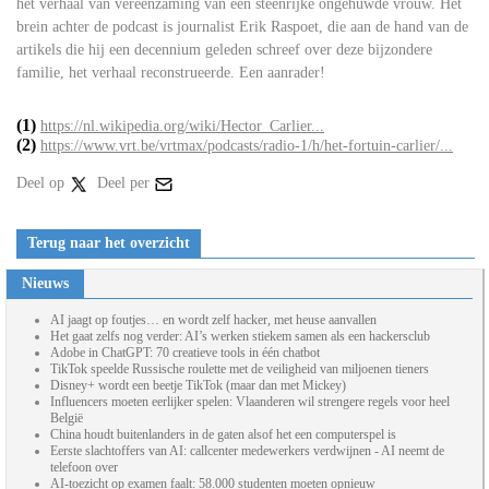
het verhaal van vereenzaming van een steenrijke ongehuwde vrouw. Het
brein achter de podcast is journalist Erik Raspoet, die aan de hand van de
artikels die hij een decennium geleden schreef over deze bijzondere
familie, het verhaal reconstrueerde. Een aanrader!
(1)
https://nl.wikipedia.org/wiki/Hector_Carlier...
(2)
https://www.vrt.be/vrtmax/podcasts/radio-1/h/het-fortuin-carlier/...
Deel op
Deel per
Terug naar het overzicht
Nieuws
AI jaagt op foutjes… en wordt zelf hacker, met heuse aanvallen
Het gaat zelfs nog verder: AI’s werken stiekem samen als een hackersclub
Adobe in ChatGPT: 70 creatieve tools in één chatbot
TikTok speelde Russische roulette met de veiligheid van miljoenen tieners
Disney+ wordt een beetje TikTok (maar dan met Mickey)
Influencers moeten eerlijker spelen: Vlaanderen wil strengere regels voor heel
België
China houdt buitenlanders in de gaten alsof het een computerspel is
Eerste slachtoffers van AI: callcenter medewerkers verdwijnen - AI neemt de
telefoon over
AI-toezicht op examen faalt: 58.000 studenten moeten opnieuw