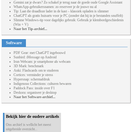
Gemini zat je dwars? Zo schakel je terug naar de goede oude Google Assistant
WhatsApp-gebruikersnamen: zo reserveer je de jouwe nu al
Tip: Laat die draadloze lader in de kast – klassiek opladen is slimmer
ChatGPT als gratis huisarts voor je PC (zonder dat hij in je bestanden snuffelt)
Slimme Windows-tip voor dagelijks gebruik: Gebruik je klembordgeschiedenis
(Win + V)
Naar het Tip-archief...
Software
PDF Gear: met ChatGPT ingebouwd
Sunbird: iMessage op Android
Irun Webcam: je smartphone als webcam
3D Mark: benchmark
Anki: Flashcards om te studeren
Cortices: verminder je stress
Hypersnap: schermafdruk
Indigenous Collections: culturen bewaren
Paddock Pass: inside over F1
Deskora: organiseer je desktop
Naar het Software-archief...
Bekijk hier de oudere artikels
Ons archief is wellicht het meest
uitgebreide overzicht...