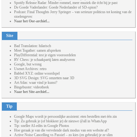
Spotify Release Radar: Minder rommel, meer muziek die écht bij je past
De Goede Vaderlander: Goede Nederlander of SD-spion?
Podcast: Final Thoughts Jerry Springer – van serieuze politicus tot koning van de
stoelengevec
Naar het Oor-archief...
Site
Bad Translation: hilarisch
Meet Togather: samen afspreken
PlayDifferential: test je eigen vooroordelen
RV Chess: je schaakpartij laten analyseren
Google, but wrong
Usenet Archives: retro
Babbel XYZ: online woordspel
3D SVG Design: SVG omzetten naar 3D
Art Atlas: waar vind je kunst?
Bingebuster: videotheek
Naar het Site-archief...
Tip
Google Maps wordt je persoonlijke assistent: eten bestellen met één zin
Tip: Zo gebruik je (of blokkeer je) de nieuwe @all in WhatsApp
Tip: sneller AI-edits in Google Photos
Hoe geraak je van die vervelende dark modus van een website af?
Active Noise Cancelling vs Passief – zo kies (en gebruikt) je ze slim