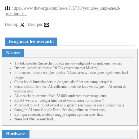
(1)
https://www.theverge.com/news/715730/youtube-jump-ahead-
premium-f...
Deel op
Deel per
Terug naar het overzicht
Nieuws
TikTok speelde Russische roulette met de veiligheid van miljoenen tieners
Disney+ wordt een beetje TikTok (maar dan met Mickey)
Influencers moeten eerlijker spelen: Vlaanderen wil strengere regels voor heel
België
China houdt buitenlanders in de gaten alsof het een computerspel is
Eerste slachtoffers van AI: callcenter medewerkers verdwijnen - AI neemt de
telefoon over
AI-toezicht op examen faalt: 58.000 studenten moeten opnieuw
EU AI-wet is er: veiliger internet of vooral meer formulieren?
Microsoft duwt Copilot overal in je gezicht (en maakt er een superapp van)
Google’s AI voor Google Earth: één dag online en alweer weg
EU-reparatierecht: eindelijk mag je kapotte spullen weer fixen
Naar het Nieuws-archief...
Hardware