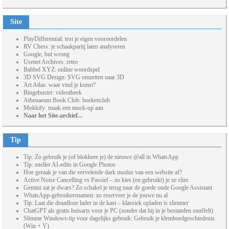
Site
PlayDifferential: test je eigen vooroordelen
RV Chess: je schaakpartij laten analyseren
Google, but wrong
Usenet Archives: retro
Babbel XYZ: online woordspel
3D SVG Design: SVG omzetten naar 3D
Art Atlas: waar vind je kunst?
Bingebuster: videotheek
Athenaeum Book Club: boekenclub
Mokkify: maak een mock-up aan
Naar het Site-archief...
Tip
Tip: Zo gebruik je (of blokkeer je) de nieuwe @all in WhatsApp
Tip: sneller AI-edits in Google Photos
Hoe geraak je van die vervelende dark modus van een website af?
Active Noise Cancelling vs Passief – zo kies (en gebruikt) je ze slim
Gemini zat je dwars? Zo schakel je terug naar de goede oude Google Assistant
WhatsApp-gebruikersnamen: zo reserveer je de jouwe nu al
Tip: Laat die draadloze lader in de kast – klassiek opladen is slimmer
ChatGPT als gratis huisarts voor je PC (zonder dat hij in je bestanden snuffelt)
Slimme Windows-tip voor dagelijks gebruik: Gebruik je klembordgeschiedenis
(Win + V)