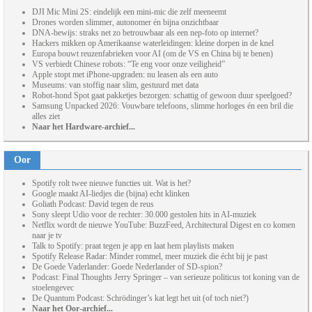
DJI Mic Mini 2S: eindelijk een mini-mic die zelf meeneemt
Drones worden slimmer, autonomer én bijna onzichtbaar
DNA-bewijs: straks net zo betrouwbaar als een nep-foto op internet?
Hackers mikken op Amerikaanse waterleidingen: kleine dorpen in de knel
Europa bouwt reuzenfabrieken voor AI (om de VS en China bij te benen)
VS verbiedt Chinese robots: “Te eng voor onze veiligheid”
Apple stopt met iPhone-upgraden: nu leasen als een auto
Museums: van stoffig naar slim, gestuurd met data
Robot-hond Spot gaat pakketjes bezorgen: schattig of gewoon duur speelgoed?
Samsung Unpacked 2026: Vouwbare telefoons, slimme horloges én een bril die
alles ziet
Naar het Hardware-archief...
Oor
Spotify rolt twee nieuwe functies uit. Wat is het?
Google maakt AI-liedjes die (bijna) echt klinken
Goliath Podcast: David tegen de reus
Sony sleept Udio voor de rechter: 30.000 gestolen hits in AI-muziek
Netflix wordt de nieuwe YouTube: BuzzFeed, Architectural Digest en co komen
naar je tv
Talk to Spotify: praat tegen je app en laat hem playlists maken
Spotify Release Radar: Minder rommel, meer muziek die écht bij je past
De Goede Vaderlander: Goede Nederlander of SD-spion?
Podcast: Final Thoughts Jerry Springer – van serieuze politicus tot koning van de
stoelengevec
De Quantum Podcast: Schrödinger’s kat legt het uit (of toch niet?)
Naar het Oor-archief...