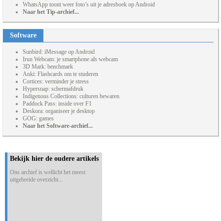
WhatsApp toont weer foto’s uit je adresboek op Android
Naar het Tip-archief...
Software
Sunbird: iMessage op Android
Irun Webcam: je smartphone als webcam
3D Mark: benchmark
Anki: Flashcards om te studeren
Cortices: verminder je stress
Hypersnap: schermafdruk
Indigenous Collections: culturen bewaren
Paddock Pass: inside over F1
Deskora: organiseer je desktop
GOG: games
Naar het Software-archief...
Bekijk hier de oudere artikels
Ons archief is wellicht het meest
uitgebreide overzicht...