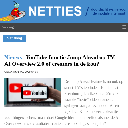
☰
Vandaag
Vandaag
Nieuws |
YouTube functie Jump Ahead op TV:
AI Overview 2.0 of creators in de kou?
Gepubliceerd op: 2025-07-31
De Jump Ahead feature is nu ook op
smart-TV’s te vinden. En dat laat
Premium-gebruikers met één klik
naar de “beste” videomomenten
springen, aangedreven door AI en
kijkdata. Klinkt als een cadeautje
voor bingewatchers, maar doet Google hier niet hetzelfde als met de AI
Overviews in zoekresultaten: content creators de pas afsnijden?