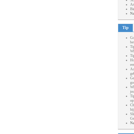
3D
Ar
Bi
Na
Tip
Go
be
Ti
Wh
Ti
Ho
ee
Ac
ge
Ge
go
Wh
jo
Ti
op
Ch
hi
Sl
Ge
Na