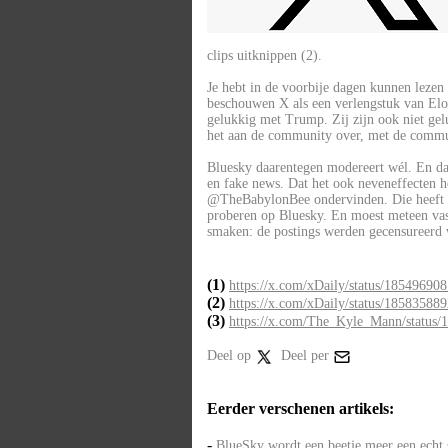
clips uitknippen (2).
Je hebt in de voorbije dagen kunnen lezen
beschouwen X als een verlengstuk van Elo
gelukkig met Trump. Zij zijn ook niet gelu
het aan de community over, met de commu
Bluesky daarentegen modereert wél. En dat
en fake news. Dat het ook neveneffecten hee
@TheBabylonBee ondervinden. Die heeft op
proberen op Bluesky. En moest meteen vast
smaken: de postings werden gecensureerd we
(1)
https://x.com/xDaily/status/18549690
(2)
https://x.com/xDaily/status/18583588
(3)
https://x.com/The_Kyle_Mann/status
Deel op
Deel per
Eerder verschenen artikels:
-
BlueSky wordt een beetje meer een echt 