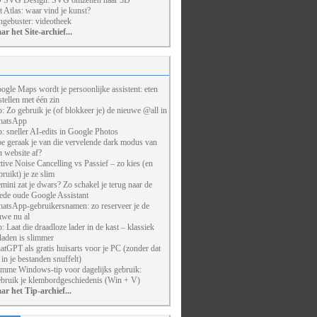
 SVG Design: SVG omzetten naar 3D
t Atlas: waar vind je kunst?
ngebuster: videotheek
ar het Site-archief...
ogle Maps wordt je persoonlijke assistent: eten
stellen met één zin
p: Zo gebruik je (of blokkeer je) de nieuwe @all in
atsApp
p: sneller AI-edits in Google Photos
e geraak je van die vervelende dark modus van
n website af?
tive Noise Cancelling vs Passief – zo kies (en
bruikt) je ze slim
mini zat je dwars? Zo schakel je terug naar de
ede oude Google Assistant
atsApp-gebruikersnamen: zo reserveer je de
uwe nu al
p: Laat die draadloze lader in de kast – klassiek
laden is slimmer
atGPT als gratis huisarts voor je PC (zonder dat
j in je bestanden snuffelt)
imme Windows-tip voor dagelijks gebruik:
bruik je klembordgeschiedenis (Win + V)
ar het Tip-archief...