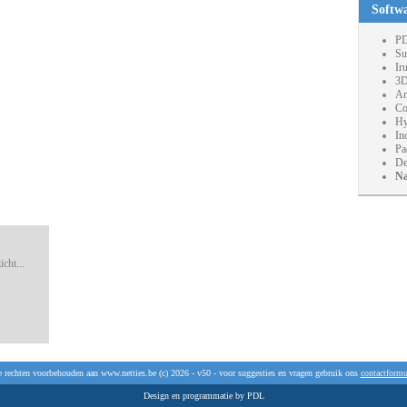
Softw
PD
Su
Ir
3D
An
Co
Hy
In
Pa
De
Na
cht...
e rechten voorbehouden aan www.netties.be (c) 2026 - v50 - voor suggesties en vragen gebruik ons
contactformu
Design en programmatie by PDL