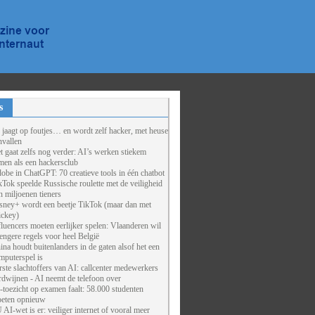
s
 jaagt op foutjes… en wordt zelf hacker, met heuse
nvallen
t gaat zelfs nog verder: AI’s werken stiekem
men als een hackersclub
obe in ChatGPT: 70 creatieve tools in één chatbot
kTok speelde Russische roulette met de veiligheid
n miljoenen tieners
sney+ wordt een beetje TikTok (maar dan met
ckey)
fluencers moeten eerlijker spelen: Vlaanderen wil
rengere regels voor heel België
ina houdt buitenlanders in de gaten alsof het een
mputerspel is
rste slachtoffers van AI: callcenter medewerkers
rdwijnen - AI neemt de telefoon over
-toezicht op examen faalt: 58.000 studenten
eten opnieuw
 AI-wet is er: veiliger internet of vooral meer