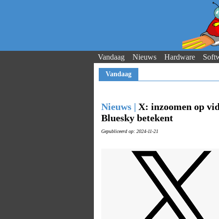
Vandaag
Nieuws
Hardware
Soft
Vandaag
Nieuws |
X: inzoomen op vid
Bluesky betekent
Gepubliceerd op: 2024-11-21