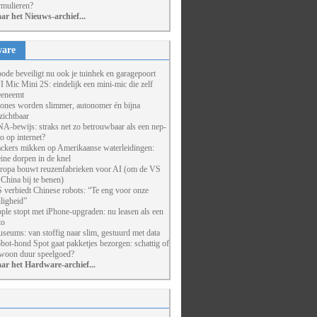
rmulieren?
ar het Nieuws-archief...
are
ode beveiligt nu ook je tuinhek en garagepoort
I Mic Mini 2S: eindelijk een mini-mic die zelf
eneemt
ones worden slimmer, autonomer én bijna
zichtbaar
A-bewijs: straks net zo betrouwbaar als een nep-
to op internet?
ckers mikken op Amerikaanse waterleidingen:
eine dorpen in de knel
ropa bouwt reuzenfabrieken voor AI (om de VS
 China bij te benen)
 verbiedt Chinese robots: “Te eng voor onze
iligheid”
ple stopt met iPhone-upgraden: nu leasen als een
to
seums: van stoffig naar slim, gestuurd met data
bot-hond Spot gaat pakketjes bezorgen: schattig of
woon duur speelgoed?
ar het Hardware-archief...