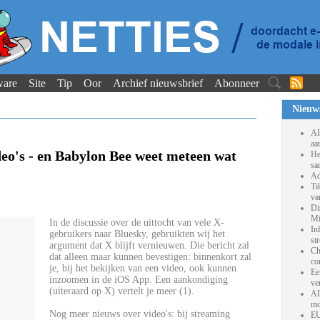
ware
Site
Tip
Oor
Archief nieuwsbrief
Abonneer
Nieuw
AI
aa
eo's - en Babylon Bee weet meteen wat
He
sa
Ad
Ti
va
Di
Mi
In de discussie over de uittocht van vele X-
In
gebruikers naar Bluesky, gebruikten wij het
st
argument dat X blijft vernieuwen. Die bericht zal
Ch
dat alleen maar kunnen bevestigen: binnenkort zal
co
je, bij het bekijken van een video, ook kunnen
Ee
inzoomen in de iOS App. Een aankondiging
ve
(uiteraard op X) vertelt je meer (1).
AI
mo
Nog meer nieuws over video's: bij streaming
EU