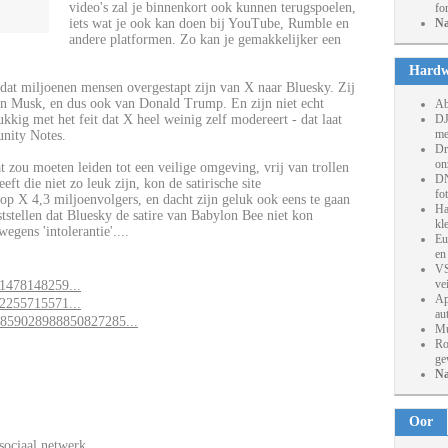
video's zal je binnenkort ook kunnen terugspoelen,
fo
iets wat je ook kan doen bij YouTube, Rumble en
Na
andere platformen. Zo kan je gemakkelijker een
Hardw
 dat miljoenen mensen overgestapt zijn van X naar Bluesky. Zij
n Musk, en dus ook van Donald Trump. En zijn niet echt
Ab
kkig met het feit dat X heel weinig zelf modereert - dat laat
DJ
me
nity Notes.
Dr
on
 zou moeten leiden tot een veilige omgeving, vrij van trollen
DN
ft die niet zo leuk zijn, kon de satirische site
fo
 X 4,3 miljoenvolgers, en dacht zijn geluk ook eens te gaan
Ha
stellen dat Bluesky de satire van Babylon Bee niet kon
kl
gens 'intolerantie'....
Eu
en
VS
ve
81478148259...
Ap
92255715571...
au
/1859028988850827285...
Mu
Ro
ge
Na
Oor
sociaal netwerk