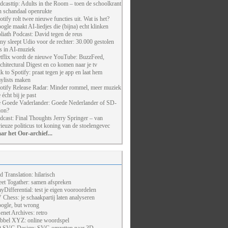
dcasttip: Adults in the Room – toen de schoolkrant
n schandaal openrukte
otify rolt twee nieuwe functies uit. Wat is het?
ogle maakt AI-liedjes die (bijna) echt klinken
liath Podcast: David tegen de reus
ny sleept Udio voor de rechter: 30.000 gestolen
ts in AI-muziek
tflix wordt de nieuwe YouTube: BuzzFeed,
chitectural Digest en co komen naar je tv
lk to Spotify: praat tegen je app en laat hem
aylists maken
otify Release Radar: Minder rommel, meer muziek
 écht bij je past
 Goede Vaderlander: Goede Nederlander of SD-
ion?
dcast: Final Thoughts Jerry Springer – van
rieuze politicus tot koning van de stoelengevec
ar het Oor-archief...
d Translation: hilarisch
et Togather: samen afspreken
ayDifferential: test je eigen vooroordelen
 Chess: je schaakpartij laten analyseren
ogle, but wrong
enet Archives: retro
bbel XYZ: online woordspel