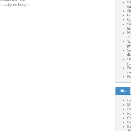
Po
Bluesky de hoogte in
ee
Sp
Go
Go
So
hi
Ne
Ar
Ta
pl
Sp
die
De
sp
Po
se
Na
Site
Ba
Me
Pl
RV
Go
Us
Ba