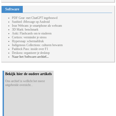
Software
PDF Gear: met ChatGPT ingebouwd
Sunbird: iMessage op Android
Irun Webcam: je smartphone als webcam
3D Mark: benchmark
Anki: Flashcards om te studeren
Cortices: verminder je stress
Hypersnap: schermafdruk
Indigenous Collections: culturen bewaren
Paddock Pass: inside over F1
Deskora: organiseer je desktop
Naar het Software-archief...
Bekijk hier de oudere artikels
Ons archief is wellicht het meest
uitgebreide overzicht...