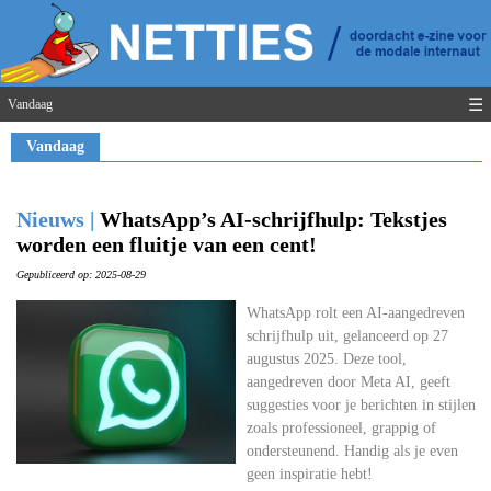
☰
Vandaag
Vandaag
Nieuws |
WhatsApp’s AI-schrijfhulp: Tekstjes
worden een fluitje van een cent!
Gepubliceerd op: 2025-08-29
WhatsApp rolt een AI-aangedreven
schrijfhulp uit, gelanceerd op 27
augustus 2025. Deze tool,
aangedreven door Meta AI, geeft
suggesties voor je berichten in stijlen
zoals professioneel, grappig of
ondersteunend. Handig als je even
geen inspiratie hebt!