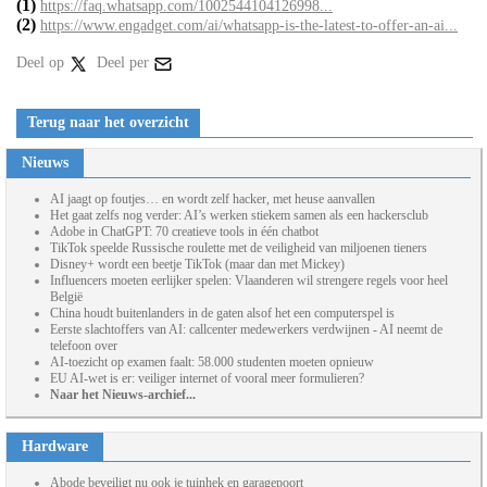
(1)
https://faq.whatsapp.com/1002544104126998...
(2)
https://www.engadget.com/ai/whatsapp-is-the-latest-to-offer-an-ai...
Deel op
Deel per
Terug naar het overzicht
Nieuws
AI jaagt op foutjes… en wordt zelf hacker, met heuse aanvallen
Het gaat zelfs nog verder: AI’s werken stiekem samen als een hackersclub
Adobe in ChatGPT: 70 creatieve tools in één chatbot
TikTok speelde Russische roulette met de veiligheid van miljoenen tieners
Disney+ wordt een beetje TikTok (maar dan met Mickey)
Influencers moeten eerlijker spelen: Vlaanderen wil strengere regels voor heel
België
China houdt buitenlanders in de gaten alsof het een computerspel is
Eerste slachtoffers van AI: callcenter medewerkers verdwijnen - AI neemt de
telefoon over
AI-toezicht op examen faalt: 58.000 studenten moeten opnieuw
EU AI-wet is er: veiliger internet of vooral meer formulieren?
Naar het Nieuws-archief...
Hardware
Abode beveiligt nu ook je tuinhek en garagepoort