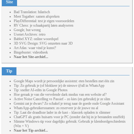
Site
Bad Translation: hilarisch
Meet Togather: samen afspreken
PlayDifferential: test je eigen vooroordelen
RV Chess: je schaakpartij laten analyseren
Google, but wrong
Usenet Archives: retro
Babbel XYZ: online woordspel
3D SVG Design: SVG omzetten naar 3D
Art Atlas: waar vind je kunst?
Bingebuster: videotheek
Naar het Site-archief...
Tip
Google Maps wordt je persoonlijke assistent: eten bestellen met één zin
Tip: Zo gebruik je (of blokkeer je) de nieuwe @all in WhatsApp
Tip: sneller AI-edits in Google Photos
Hoe geraak je van die vervelende dark modus van een website af?
Active Noise Cancelling vs Passief – zo kies (en gebruikt) je ze slim
Gemini zat je dwars? Zo schakel je terug naar de goede oude Google Assistant
WhatsApp-gebruikersnamen: zo reserveer je de jouwe nu al
Tip: Laat die draadloze lader in de kast – klassiek opladen is slimmer
ChatGPT als gratis huisarts voor je PC (zonder dat hij in je bestanden snuffelt)
Slimme Windows-tip voor dagelijks gebruik: Gebruik je klembordgeschiedenis
(Win + V)
Naar het Tip-archief...