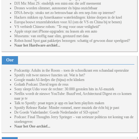
DJI Mic Mini 2S: eindelijk een mini-mic die zelf meeneemt
Drones worden slimmer, autonomer én bijna onzichtbaar
DNA-bewijs: straks net zo betrouwbaar als een nep-foto op internet?
Hackers mikken op Amerikaanse waterleidingen: kleine dorpen in de knel
Europa bouwt reuzenfabrieken voor AI (om de VS en China bij te benen)
VS verbiedt Chinese robots: “Te eng voor onze veiligheid”
Apple stopt met iPhone-upgraden: nu leasen als een auto
Museums: van stoffig naar slim, gestuurd met data
Robot-hond Spot gaat pakketjes bezorgen: schattig of gewoon duur speelgoed?
Naar het Hardware-archief...
Oor
Podcasttip: Adults in the Room – toen de schoolkrant een schandaal openrukte
Spotify rolt twee nieuwe functies uit. Wat is het?
Google maakt AI-liedjes die (bijna) echt klinken
Goliath Podcast: David tegen de reus
Sony sleept Udio voor de rechter: 30.000 gestolen hits in AI-muziek
Netflix wordt de nieuwe YouTube: BuzzFeed, Architectural Digest en co komen
naar je tv
Talk to Spotify: praat tegen je app en laat hem playlists maken
Spotify Release Radar: Minder rommel, meer muziek die écht bij je past
De Goede Vaderlander: Goede Nederlander of SD-spion?
Podcast: Final Thoughts Jerry Springer – van serieuze politicus tot koning van de
stoelengevec
Naar het Oor-archief...