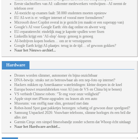
Eerste slachtoffers van AI: callcenter medewerkers verdwijnen - AI neemt de
telefoon over
AI-toezicht op examen faalt: 58.000 studenten moeten opnieuw
EU AI-wet is er: veiliger internet of vooral meer formulieren?
Microsoft duwt Copilot overal in je gezicht (en maakt er een superapp van)
Google’s AI voor Google Earth: één dag online en alweer weg
EU-reparatierecht: eindelijk mag je kapotte spullen weer fixen
LinkedIn krijgt een ‘AI-slop’-knop: genoeg is genoeg
AI-bedrijven kopen boeken… om ze te versnipperen
Google Earth krijgt AI-plaatjes: terug in de tijd… of gewoon gokken?
Naar het Nieuws-archief...
Hardware
Drones worden slimmer, autonomer én bijna onzichtbaar
DNA-bewijs: straks net zo betrouwbaar als een nep-foto op internet?
Hackers mikken op Amerikaanse waterleidingen: kleine dorpen in de knel
Europa bouwt reuzenfabrieken voor AI (om de VS en China bij te benen)
VS verbiedt Chinese robots: “Te eng voor onze veiligheid”
Apple stopt met iPhone-upgraden: nu leasen als een auto
Museums: van stoffig naar slim, gestuurd met data
Robot-hond Spot gaat pakketjes bezorgen: schattig of gewoon duur speelgoed?
Samsung Unpacked 2026: Vouwbare telefoons, slimme horloges én een bril die
alles ziet
Garmin Cirqa: een simpel fitnessbandje zonder scherm dat Whoop écht uitdaagt
Naar het Hardware-archief...