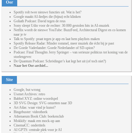
Oor
Spotify rolt twee nieuwe functies uit. Wat is het?
Google maakt AI-liedjes die (bijna) echt klinken
Goliath Podcast: David tegen de reus
Sony sleept Udio voor de rechter: 30.000 gestolen hits in AI-muziek
Netflix wordt de nieuwe YouTube: BuzzFeed, Architectural Digest en co komen
naar je tv
Talk to Spotify: praat tegen je app en laat hem playlists maken
Spotify Release Radar: Minder rommel, meer muziek die écht bij je past
De Goede Vaderlander: Goede Nederlander of SD-spion?
Podcast: Final Thoughts Jerry Springer – van serieuze politicus tot koning van de
stoelengevec
De Quantum Podcast: Schrödinger’s kat legt het uit (of toch niet?)
Naar het Oor-archief...
Site
Google, but wrong
Usenet Archives: retro
Babbel XYZ: online woordspel
3D SVG Design: SVG omzetten naar 3D
Art Atlas: waar vind je kunst?
Bingebuster: videotheek
Athenaeum Book Club: boekenclub
Mokkify: maak een mock-up aan
CinemaCC: ondertitels
AI GPTS: centrale plek voor je AI