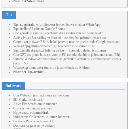
Naar het Site-archief...
Tip
Tip: Zo gebruik je (of blokkeer je) de nieuwe @all in WhatsApp
Tip: sneller AI-edits in Google Photos
Hoe geraak je van die vervelende dark modus van een website af?
Active Noise Cancelling vs Passief – zo kies (en gebruikt) je ze slim
Gemini zat je dwars? Zo schakel je terug naar de goede oude Google Assistant
WhatsApp-gebruikersnamen: zo reserveer je de jouwe nu al
Tip: Laat die draadloze lader in de kast – klassiek opladen is slimmer
ChatGPT als gratis huisarts voor je PC (zonder dat hij in je bestanden snuffelt)
Slimme Windows-tip voor dagelijks gebruik: Gebruik je klembordgeschiedenis
(Win + V)
WhatsApp toont weer foto’s uit je adresboek op Android
Naar het Tip-archief...
Software
Irun Webcam: je smartphone als webcam
3D Mark: benchmark
Anki: Flashcards om te studeren
Cortices: verminder je stress
Hypersnap: schermafdruk
Indigenous Collections: culturen bewaren
Paddock Pass: inside over F1
Deskora: organiseer je desktop