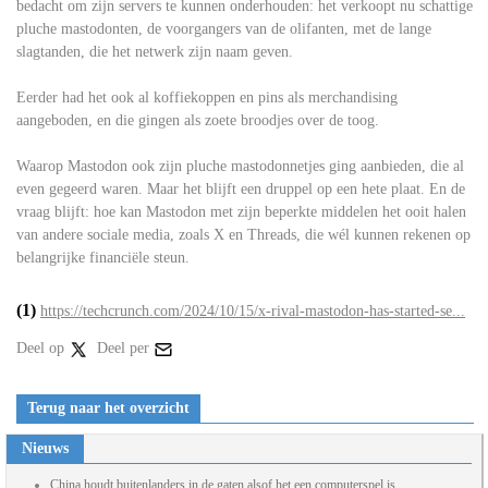
bedacht om zijn servers te kunnen onderhouden: het verkoopt nu schattige
pluche mastodonten, de voorgangers van de olifanten, met de lange
slagtanden, die het netwerk zijn naam geven.
Eerder had het ook al koffiekoppen en pins als merchandising
aangeboden, en die gingen als zoete broodjes over de toog.
Waarop Mastodon ook zijn pluche mastodonnetjes ging aanbieden, die al
even gegeerd waren. Maar het blijft een druppel op een hete plaat. En de
vraag blijft: hoe kan Mastodon met zijn beperkte middelen het ooit halen
van andere sociale media, zoals X en Threads, die wél kunnen rekenen op
belangrijke financiële steun.
(1)
https://techcrunch.com/2024/10/15/x-rival-mastodon-has-started-se...
Deel op
Deel per
Terug naar het overzicht
Nieuws
China houdt buitenlanders in de gaten alsof het een computerspel is