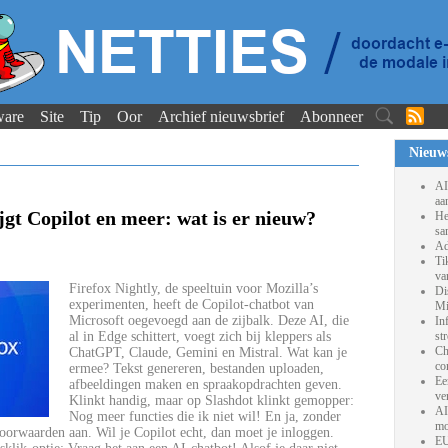
ware
Site
Tip
Oor
Archief nieuwsbrief
Abonneer
Nieuw
AI
aa
jgt Copilot en meer: wat is er nieuw?
He
sa
Ad
Ti
va
Firefox Nightly, de speeltuin voor Mozilla’s
Di
experimenten, heeft de Copilot-chatbot van
Mi
Microsoft oegevoegd aan de zijbalk. Deze AI, die
In
al in Edge schittert, voegt zich bij kleppers als
st
Ch
ChatGPT, Claude, Gemini en Mistral. Wat kan je
co
ermee? Tekst genereren, bestanden uploaden,
Ee
afbeeldingen maken en spraakopdrachten geven.
ve
Klinkt handig, maar op Slashdot klinkt gemopper:
AI
Nog meer functies die ik niet wil! En ja, zonder
mo
voorwaarden aan. Wil je Copilot echt, dan moet je inloggen.
EU