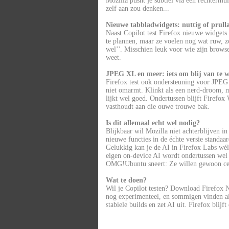
Mozilla pusht je subtiel via een rechtermui
zelf aan zou denken...
Nieuwe tabbladwidgets: nuttig of prull
Naast Copilot test Firefox nieuwe widgets
te plannen, maar ze voelen nog wat ruw, zo
wel’'. Misschien leuk voor wie zijn browse
weet.
JPEG XL en meer: iets om blij van te 
Firefox test ook ondersteuning voor JPEG
niet omarmt. Klinkt als een nerd-droom, m
lijkt wel goed. Ondertussen blijft Firefo
vasthoudt aan die ouwe trouwe bak.
Is dit allemaal echt wel nodig?
Blijkbaar wil Mozilla niet achterblijven i
nieuwe functies in de échte versie standaar
Gelukkig kan je de AI in Firefox Labs wél
eigen on-device AI wordt ondertussen wel 
OMG!Ubuntu sneert: Ze willen gewoon cent
Wat te doen?
Wil je Copilot testen? Download Firefox N
nog experimenteel, en sommigen vinden al
stabiele builds en zet AI uit. Firefox blij