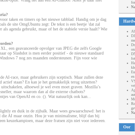
sklik-optie: Vraag het aan een AI-chatbot! Alsof je daar niet
fo
Na
aria?
 voor taken en timers op het nieuwe tabblad. Handig om je dag
Hardw
als de site OmgUbuntu zegt: De tekst is een beetje 'dat zal
r als agenda gebruikt, maar of het de stabiele versie haalt? Wie
Ab
DJ
me
worden?
Dr
 XL, een geavanceerde opvolger van JPEG die zelfs Google
on
aar op Slashdot is men eerder positief - de nieuwe standaard
DN
x Windows 7 nog zes maanden ondersteunen. Fijn voor wie
fo
Ha
kl
Eu
en
n de AI-race, maar gebruikers zijn sceptisch. Maar zullen deze
VS
d actief staan? En kan je het gemakkelijk terug uitzetten?
ve
 uitschakelen, alhoewel je wel even moet graven. Mozilla’s
Ap
sneller, maar waarom dan al die externe chatbots?
au
jes van OpenAI en co. (). Wat natuurlijk ook kan...
Mu
Ro
ge
ightly en duik in de zijbalk. Maar wees gewaarschuwd: het is
Na
 die AI maar onzin. Hou je van minimalisme, blijf dan bij
ft een keuzekampioen, maar deze fratsen zijn niet voor iedereen.
Oor