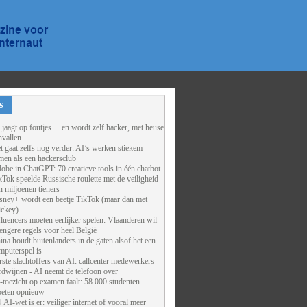
s
 jaagt op foutjes… en wordt zelf hacker, met heuse
nvallen
t gaat zelfs nog verder: AI’s werken stiekem
men als een hackersclub
obe in ChatGPT: 70 creatieve tools in één chatbot
kTok speelde Russische roulette met de veiligheid
n miljoenen tieners
sney+ wordt een beetje TikTok (maar dan met
ckey)
fluencers moeten eerlijker spelen: Vlaanderen wil
rengere regels voor heel België
ina houdt buitenlanders in de gaten alsof het een
mputerspel is
rste slachtoffers van AI: callcenter medewerkers
rdwijnen - AI neemt de telefoon over
-toezicht op examen faalt: 58.000 studenten
eten opnieuw
 AI-wet is er: veiliger internet of vooral meer