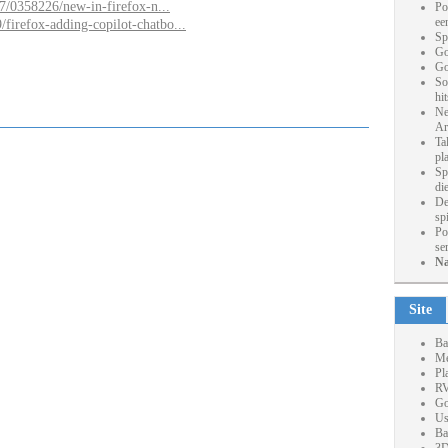
07/0358226/new-in-firefox-n...
Po
ee
firefox-adding-copilot-chatbo...
Sp
Go
Go
So
hi
Ne
Ar
Ta
pl
Sp
die
De
sp
Po
se
Na
Site
Ba
Me
Pl
RV
Go
Us
Ba