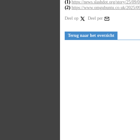
(1)
https://news.slashdot.org/story/25/09/
(2)
https://www.omgubuntu.co.uk/2025/09/
Deel op
Deel per
Terug naar het overzicht