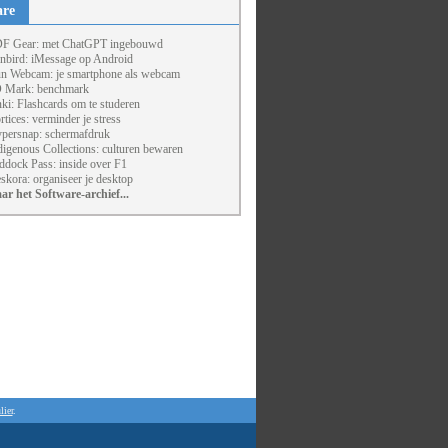
are
F Gear: met ChatGPT ingebouwd
nbird: iMessage op Android
un Webcam: je smartphone als webcam
 Mark: benchmark
ki: Flashcards om te studeren
rtices: verminder je stress
persnap: schermafdruk
digenous Collections: culturen bewaren
ddock Pass: inside over F1
skora: organiseer je desktop
ar het Software-archief...
lier
.