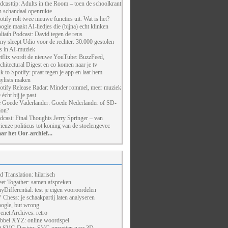
dcasttip: Adults in the Room – toen de schoolkrant
n schandaal openrukte
otify rolt twee nieuwe functies uit. Wat is het?
ogle maakt AI-liedjes die (bijna) echt klinken
liath Podcast: David tegen de reus
ny sleept Udio voor de rechter: 30.000 gestolen
ts in AI-muziek
tflix wordt de nieuwe YouTube: BuzzFeed,
chitectural Digest en co komen naar je tv
lk to Spotify: praat tegen je app en laat hem
aylists maken
otify Release Radar: Minder rommel, meer muziek
 écht bij je past
 Goede Vaderlander: Goede Nederlander of SD-
ion?
dcast: Final Thoughts Jerry Springer – van
rieuze politicus tot koning van de stoelengevec
ar het Oor-archief...
d Translation: hilarisch
et Togather: samen afspreken
ayDifferential: test je eigen vooroordelen
 Chess: je schaakpartij laten analyseren
ogle, but wrong
enet Archives: retro
bbel XYZ: online woordspel