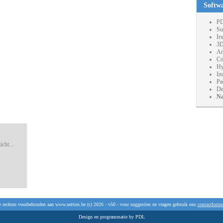
Softw
PD
Su
Ir
3D
An
Co
Hy
In
Pa
De
Na
cht...
e rechten voorbehouden aan www.netties.be (c) 2026 - v50 - voor suggesties en vragen gebruik ons
contactformu
Design en programmatie by PDL