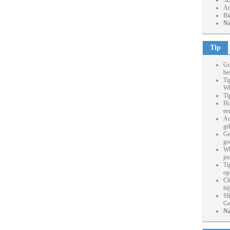
3D
Ar
Bi
Na
Tip
Go
be
Ti
Wh
Ti
Ho
ee
Ac
ge
Ge
go
Wh
jo
Ti
op
Ch
hi
Sl
Ge
Na