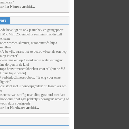
rmulieren?
ar het Nieuws-archief...
are
ode beveiligt nu ook je tuinhek en garagepoort
I Mic Mini 2S: eindelijk een mini-mic die zelf
eneemt
ones worden slimmer, autonomer én bijna
zichtbaar
A-bewijs: straks net zo betrouwbaar als een nep-
to op internet?
ckers mikken op Amerikaanse waterleidingen:
eine dorpen in de knel
ropa bouwt reuzenfabrieken voor AI (om de VS
 China bij te benen)
 verbiedt Chinese robots: “Te eng voor onze
iligheid”
ple stopt met iPhone-upgraden: nu leasen als een
to
seums: van stoffig naar slim, gestuurd met data
bot-hond Spot gaat pakketjes bezorgen: schattig of
woon duur speelgoed?
ar het Hardware-archief...