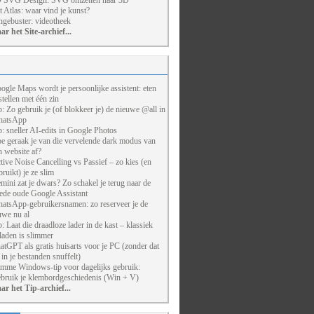
 SVG Design: SVG omzetten naar 3D
t Atlas: waar vind je kunst?
ngebuster: videotheek
ar het Site-archief...
ogle Maps wordt je persoonlijke assistent: eten
stellen met één zin
p: Zo gebruik je (of blokkeer je) de nieuwe @all in
atsApp
p: sneller AI-edits in Google Photos
e geraak je van die vervelende dark modus van
n website af?
tive Noise Cancelling vs Passief – zo kies (en
bruikt) je ze slim
mini zat je dwars? Zo schakel je terug naar de
ede oude Google Assistant
atsApp-gebruikersnamen: zo reserveer je de
uwe nu al
p: Laat die draadloze lader in de kast – klassiek
laden is slimmer
atGPT als gratis huisarts voor je PC (zonder dat
j in je bestanden snuffelt)
imme Windows-tip voor dagelijks gebruik:
bruik je klembordgeschiedenis (Win + V)
ar het Tip-archief...