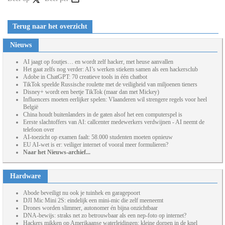
Terug naar het overzicht
Nieuws
AI jaagt op foutjes… en wordt zelf hacker, met heuse aanvallen
Het gaat zelfs nog verder: AI’s werken stiekem samen als een hackersclub
Adobe in ChatGPT: 70 creatieve tools in één chatbot
TikTok speelde Russische roulette met de veiligheid van miljoenen tieners
Disney+ wordt een beetje TikTok (maar dan met Mickey)
Influencers moeten eerlijker spelen: Vlaanderen wil strengere regels voor heel
België
China houdt buitenlanders in de gaten alsof het een computerspel is
Eerste slachtoffers van AI: callcenter medewerkers verdwijnen - AI neemt de
telefoon over
AI-toezicht op examen faalt: 58.000 studenten moeten opnieuw
EU AI-wet is er: veiliger internet of vooral meer formulieren?
Naar het Nieuws-archief...
Hardware
Abode beveiligt nu ook je tuinhek en garagepoort
DJI Mic Mini 2S: eindelijk een mini-mic die zelf meeneemt
Drones worden slimmer, autonomer én bijna onzichtbaar
DNA-bewijs: straks net zo betrouwbaar als een nep-foto op internet?
Hackers mikken op Amerikaanse waterleidingen: kleine dorpen in de knel