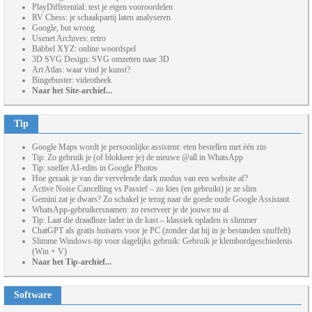
PlayDifferential: test je eigen vooroordelen
RV Chess: je schaakpartij laten analyseren
Google, but wrong
Usenet Archives: retro
Babbel XYZ: online woordspel
3D SVG Design: SVG omzetten naar 3D
Art Atlas: waar vind je kunst?
Bingebuster: videotheek
Naar het Site-archief...
Tip
Google Maps wordt je persoonlijke assistent: eten bestellen met één zin
Tip: Zo gebruik je (of blokkeer je) de nieuwe @all in WhatsApp
Tip: sneller AI-edits in Google Photos
Hoe geraak je van die vervelende dark modus van een website af?
Active Noise Cancelling vs Passief – zo kies (en gebruikt) je ze slim
Gemini zat je dwars? Zo schakel je terug naar de goede oude Google Assistant
WhatsApp-gebruikersnamen: zo reserveer je de jouwe nu al
Tip: Laat die draadloze lader in de kast – klassiek opladen is slimmer
ChatGPT als gratis huisarts voor je PC (zonder dat hij in je bestanden snuffelt)
Slimme Windows-tip voor dagelijks gebruik: Gebruik je klembordgeschiedenis
(Win + V)
Naar het Tip-archief...
Software