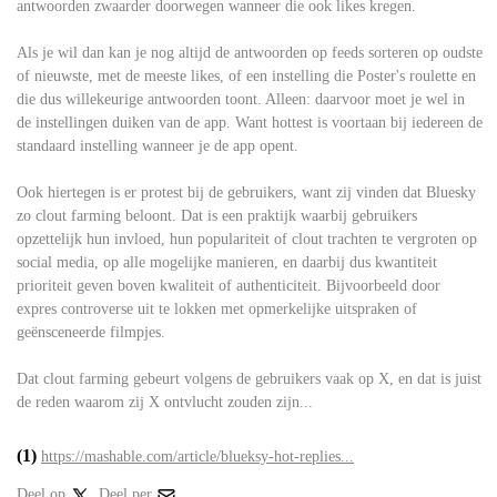
antwoorden zwaarder doorwegen wanneer die ook likes kregen.
Als je wil dan kan je nog altijd de antwoorden op feeds sorteren op oudste
of nieuwste, met de meeste likes, of een instelling die Poster's roulette en
die dus willekeurige antwoorden toont. Alleen: daarvoor moet je wel in
de instellingen duiken van de app. Want hottest is voortaan bij iedereen de
standaard instelling wanneer je de app opent.
Ook hiertegen is er protest bij de gebruikers, want zij vinden dat Bluesky
zo clout farming beloont. Dat is een praktijk waarbij gebruikers
opzettelijk hun invloed, hun populariteit of clout trachten te vergroten op
social media, op alle mogelijke manieren, en daarbij dus kwantiteit
prioriteit geven boven kwaliteit of authenticiteit. Bijvoorbeeld door
expres controverse uit te lokken met opmerkelijke uitspraken of
geënsceneerde filmpjes.
Dat clout farming gebeurt volgens de gebruikers vaak op X, en dat is juist
de reden waarom zij X ontvlucht zouden zijn...
(1)
https://mashable.com/article/blueksy-hot-replies...
Deel op
Deel per