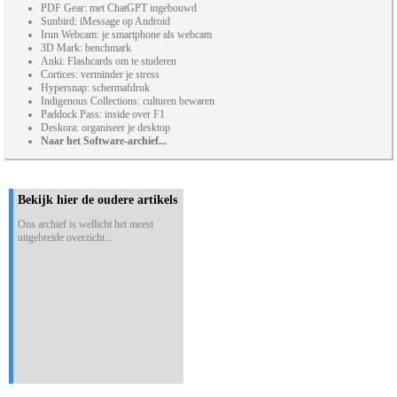
PDF Gear: met ChatGPT ingebouwd
Sunbird: iMessage op Android
Irun Webcam: je smartphone als webcam
3D Mark: benchmark
Anki: Flashcards om te studeren
Cortices: verminder je stress
Hypersnap: schermafdruk
Indigenous Collections: culturen bewaren
Paddock Pass: inside over F1
Deskora: organiseer je desktop
Naar het Software-archief...
Bekijk hier de oudere artikels
Ons archief is wellicht het meest
uitgebreide overzicht...