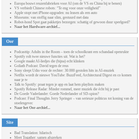
Europa bouwt reuzenfabrieken voor AI (om de VS en China bij te benen)
VS verbiedt Chinese robots: “Te eng voor onze veiligheid”
Apple stopt met iPhone-upgraden: nu leasen als een auto
Museums: van stoffig naar slim, gestuurd met data
Robot-hond Spot gaat pakketjes bezorgen: schattig of gewoon duur speelgoed?
Naar het Hardware-archief...
Oor
Podcasttip: Adults in the Room – toen de schoolkrant een schandaal openrukte
Spotify rolt twee nieuwe functies uit. Wat is het?
Google maakt AI-liedjes die (bijna) echt klinken
Goliath Podcast: David tegen de reus
Sony sleept Udio voor de rechter: 30.000 gestolen hits in AI-muziek
Netflix wordt de nieuwe YouTube: BuzzFeed, Architectural Digest en co komen
naar je tv
Talk to Spotify: praat tegen je app en laat hem playlists maken
Spotify Release Radar: Minder rommel, meer muziek die écht bij je past
De Goede Vaderlander: Goede Nederlander of SD-spion?
Podcast: Final Thoughts Jerry Springer – van serieuze politicus tot koning van de
stoelengevec
Naar het Oor-archief...
Site
Bad Translation: hilarisch
Meet Togather: samen afspreken