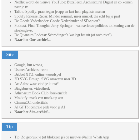
Netflix wordt de nieuwe YouTube: BuzzFeed, Architectural Digest en co komen
naar je tv
Talk to Spotify: praat tegen je app en laat hem playlists maken
Spotify Release Radar: Minder rommel, meer muziek die écht bij je past
De Goede Vaderlander: Goede Nederlander of SD-spion?
Podcast: Final Thoughts Jerry Springer – van serieuze politicus tot koning van de
stoelengevec
De Quantum Podcast: Schrödinger’s kat legt het uit (of toch niet?)
Naar het Oor-archief...
Site
Google, but wrong
Usenet Archives: retro
Babbel XYZ: online woordspel
3D SVG Design: SVG omzetten naar 3D
Art Atlas: waar vind je kunst?
Bingebuster: videotheek
Athenaeum Book Club: boekenclub
Mokkify: maak een mock-up aan
CinemaCC: ondertitels
AI GPTS: centrale plek voor je AI
Naar het Site-archief...
Tip
Tip: Zo gebruik je (of blokkeer je) de nieuwe @all in WhatsApp