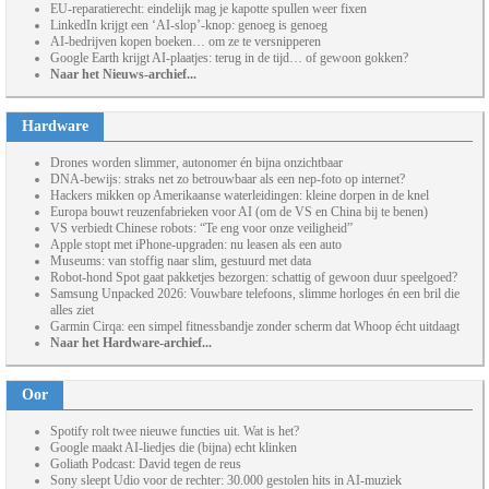
EU-reparatierecht: eindelijk mag je kapotte spullen weer fixen
LinkedIn krijgt een ‘AI-slop’-knop: genoeg is genoeg
AI-bedrijven kopen boeken… om ze te versnipperen
Google Earth krijgt AI-plaatjes: terug in de tijd… of gewoon gokken?
Naar het Nieuws-archief...
Hardware
Drones worden slimmer, autonomer én bijna onzichtbaar
DNA-bewijs: straks net zo betrouwbaar als een nep-foto op internet?
Hackers mikken op Amerikaanse waterleidingen: kleine dorpen in de knel
Europa bouwt reuzenfabrieken voor AI (om de VS en China bij te benen)
VS verbiedt Chinese robots: “Te eng voor onze veiligheid”
Apple stopt met iPhone-upgraden: nu leasen als een auto
Museums: van stoffig naar slim, gestuurd met data
Robot-hond Spot gaat pakketjes bezorgen: schattig of gewoon duur speelgoed?
Samsung Unpacked 2026: Vouwbare telefoons, slimme horloges én een bril die
alles ziet
Garmin Cirqa: een simpel fitnessbandje zonder scherm dat Whoop écht uitdaagt
Naar het Hardware-archief...
Oor
Spotify rolt twee nieuwe functies uit. Wat is het?
Google maakt AI-liedjes die (bijna) echt klinken
Goliath Podcast: David tegen de reus
Sony sleept Udio voor de rechter: 30.000 gestolen hits in AI-muziek