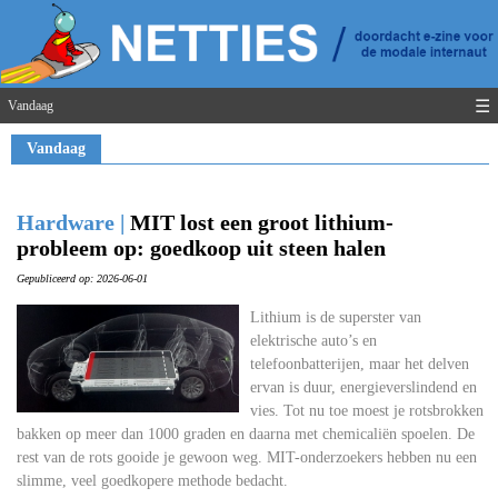
☰
Vandaag
Vandaag
Hardware |
MIT lost een groot lithium-
probleem op: goedkoop uit steen halen
Gepubliceerd op: 2026-06-01
Lithium is de superster van
elektrische auto’s en
telefoonbatterijen, maar het delven
ervan is duur, energieverslindend en
vies. Tot nu toe moest je rotsbrokken
bakken op meer dan 1000 graden en daarna met chemicaliën spoelen. De
rest van de rots gooide je gewoon weg. MIT-onderzoekers hebben nu een
slimme, veel goedkopere methode bedacht.