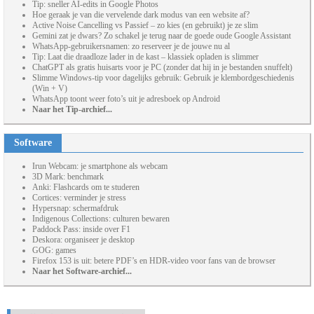
Tip: sneller AI-edits in Google Photos
Hoe geraak je van die vervelende dark modus van een website af?
Active Noise Cancelling vs Passief – zo kies (en gebruikt) je ze slim
Gemini zat je dwars? Zo schakel je terug naar de goede oude Google Assistant
WhatsApp-gebruikersnamen: zo reserveer je de jouwe nu al
Tip: Laat die draadloze lader in de kast – klassiek opladen is slimmer
ChatGPT als gratis huisarts voor je PC (zonder dat hij in je bestanden snuffelt)
Slimme Windows-tip voor dagelijks gebruik: Gebruik je klembordgeschiedenis
(Win + V)
WhatsApp toont weer foto’s uit je adresboek op Android
Naar het Tip-archief...
Software
Irun Webcam: je smartphone als webcam
3D Mark: benchmark
Anki: Flashcards om te studeren
Cortices: verminder je stress
Hypersnap: schermafdruk
Indigenous Collections: culturen bewaren
Paddock Pass: inside over F1
Deskora: organiseer je desktop
GOG: games
Firefox 153 is uit: betere PDF’s en HDR-video voor fans van de browser
Naar het Software-archief...