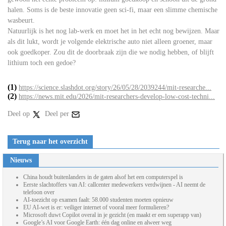
halen. Soms is de beste innovatie geen sci-fi, maar een slimme chemische
wasbeurt.
Natuurlijk is het nog lab-werk en moet het in het echt nog bewijzen. Maar
als dit lukt, wordt je volgende elektrische auto niet alleen groener, maar
ook goedkoper. Zou dit de doorbraak zijn die we nodig hebben, of blijft
lithium toch een gedoe?
(1)
https://science.slashdot.org/story/26/05/28/2039244/mit-researche...
(2)
https://news.mit.edu/2026/mit-researchers-develop-low-cost-techni...
Deel op
Deel per
Terug naar het overzicht
Nieuws
China houdt buitenlanders in de gaten alsof het een computerspel is
Eerste slachtoffers van AI: callcenter medewerkers verdwijnen - AI neemt de
telefoon over
AI-toezicht op examen faalt: 58.000 studenten moeten opnieuw
EU AI-wet is er: veiliger internet of vooral meer formulieren?
Microsoft duwt Copilot overal in je gezicht (en maakt er een superapp van)
Google’s AI voor Google Earth: één dag online en alweer weg