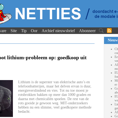
ware
Site
Tip
Oor
Archief nieuwsbrief
Abonneer
Nieuw
Ch
co
oot lithium-probleem op: goedkoop uit
Ee
ve
AI
mo
EU
fo
Mi
Lithium is de superster van elektrische auto’s en
er
telefoonbatterijen, maar het delven ervan is duur,
Go
energieverslindend en vies. Tot nu toe moest je
al
rotsbrokken bakken op meer dan 1000 graden en
EU
daarna met chemicaliën spoelen. De rest van de
we
rots gooide je gewoon weg. MIT-onderzoekers
Li
hebben nu een slimme, veel goedkopere methode
ge
bedacht.
AI
Go