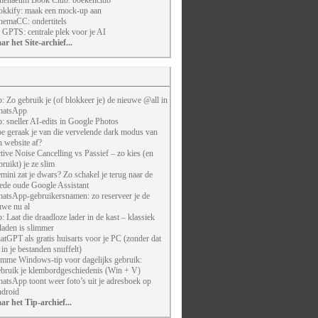
henaeum Book Club: boekenclub
kkify: maak een mock-up aan
nemaCC: ondertitels
 GPTS: centrale plek voor je AI
ar het Site-archief...
p: Zo gebruik je (of blokkeer je) de nieuwe @all in
atsApp
p: sneller AI-edits in Google Photos
e geraak je van die vervelende dark modus van
n website af?
tive Noise Cancelling vs Passief – zo kies (en
bruikt) je ze slim
mini zat je dwars? Zo schakel je terug naar de
ede oude Google Assistant
atsApp-gebruikersnamen: zo reserveer je de
uwe nu al
p: Laat die draadloze lader in de kast – klassiek
laden is slimmer
atGPT als gratis huisarts voor je PC (zonder dat
j in je bestanden snuffelt)
imme Windows-tip voor dagelijks gebruik:
bruik je klembordgeschiedenis (Win + V)
atsApp toont weer foto’s uit je adresboek op
droid
ar het Tip-archief...