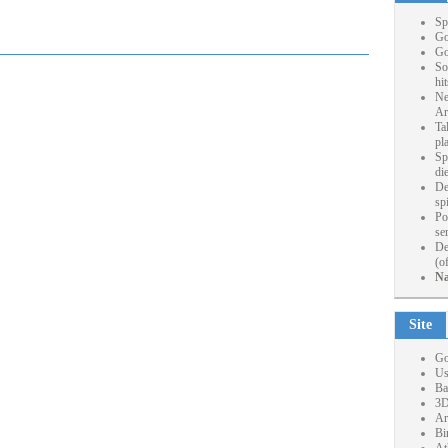
Sp
Go
Go
So
hi
Ne
Ar
Ta
pl
Sp
die
De
sp
Po
se
De
(o
Na
Site
Go
Us
Ba
3D
Ar
Bi