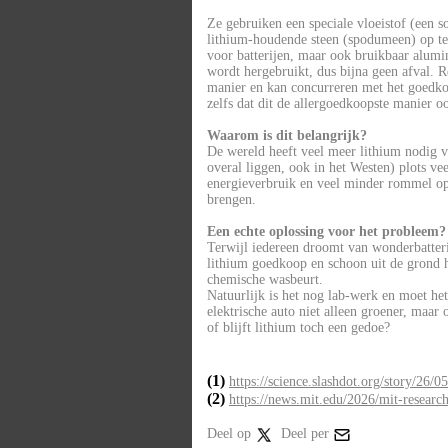
Ze gebruiken een speciale vloeistof (een 
lithium-houdende steen (spodumeen) op te l
voor batterijen, maar ook bruikbaar alumi
wordt hergebruikt, dus bijna geen afval. 
manier en kan concurreren met het goedko
zelfs dat dit de allergoedkoopste manier 
Waarom is dit belangrijk?
De wereld heeft veel meer lithium nodig vo
overal liggen, ook in het Westen) plots ve
energieverbruik en veel minder rommel op 
brengen.
Een echte oplossing voor het probleem?
Terwijl iedereen droomt van wonderbatter
lithium goedkoop en schoon uit de grond h
chemische wasbeurt.
Natuurlijk is het nog lab-werk en moet het
elektrische auto niet alleen groener, maa
of blijft lithium toch een gedoe?
(1)
https://science.slashdot.org/story/26/
(2)
https://news.mit.edu/2026/mit-research
Deel op
Deel per