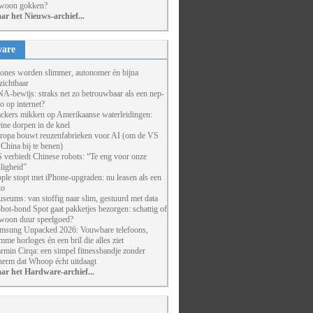
woon gokken?
ar het Nieuws-archief...
are
ones worden slimmer, autonomer én bijna
zichtbaar
A-bewijs: straks net zo betrouwbaar als een nep-
to op internet?
ckers mikken op Amerikaanse waterleidingen:
eine dorpen in de knel
ropa bouwt reuzenfabrieken voor AI (om de VS
 China bij te benen)
 verbiedt Chinese robots: “Te eng voor onze
iligheid”
ple stopt met iPhone-upgraden: nu leasen als een
to
seums: van stoffig naar slim, gestuurd met data
bot-hond Spot gaat pakketjes bezorgen: schattig of
woon duur speelgoed?
msung Unpacked 2026: Vouwbare telefoons,
imme horloges én een bril die alles ziet
rmin Cirqa: een simpel fitnessbandje zonder
herm dat Whoop écht uitdaagt
ar het Hardware-archief...