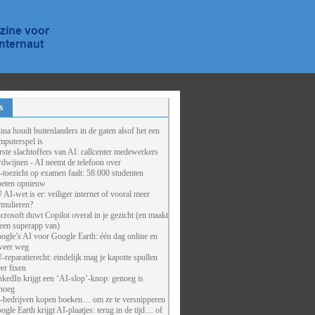
s
ina houdt buitenlanders in de gaten alsof het een
mputerspel is
rste slachtoffers van AI: callcenter medewerkers
rdwijnen - AI neemt de telefoon over
-toezicht op examen faalt: 58.000 studenten
eten opnieuw
 AI-wet is er: veiliger internet of vooral meer
rmulieren?
crosoft duwt Copilot overal in je gezicht (en maakt
 een superapp van)
ogle’s AI voor Google Earth: één dag online en
weer weg
-reparatierecht: eindelijk mag je kapotte spullen
er fixen
nkedIn krijgt een ‘AI-slop’-knop: genoeg is
noeg
-bedrijven kopen boeken… om ze te versnipperen
ogle Earth krijgt AI-plaatjes: terug in de tijd… of