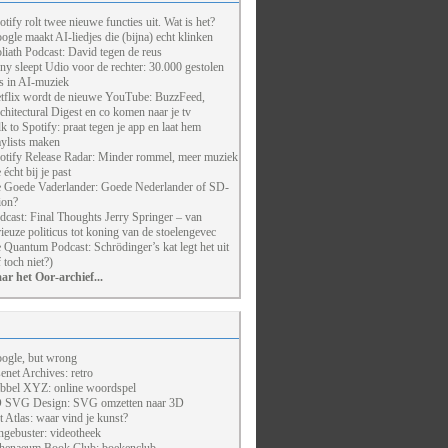
otify rolt twee nieuwe functies uit. Wat is het?
ogle maakt AI-liedjes die (bijna) echt klinken
liath Podcast: David tegen de reus
ny sleept Udio voor de rechter: 30.000 gestolen
ts in AI-muziek
tflix wordt de nieuwe YouTube: BuzzFeed,
chitectural Digest en co komen naar je tv
lk to Spotify: praat tegen je app en laat hem
aylists maken
otify Release Radar: Minder rommel, meer muziek
 écht bij je past
 Goede Vaderlander: Goede Nederlander of SD-
ion?
dcast: Final Thoughts Jerry Springer – van
rieuze politicus tot koning van de stoelengevec
 Quantum Podcast: Schrödinger’s kat legt het uit
f toch niet?)
ar het Oor-archief...
ogle, but wrong
enet Archives: retro
bbel XYZ: online woordspel
 SVG Design: SVG omzetten naar 3D
t Atlas: waar vind je kunst?
ngebuster: videotheek