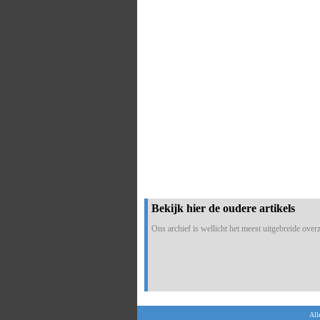
Bekijk hier de oudere artikels
Ons archief is wellicht het meest uitgebreide overzi
All