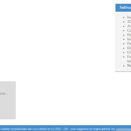
Softw
Ir
3D
An
Co
Hy
In
Pa
De
GO
Fi
fa
Na
cht...
e rechten voorbehouden aan www.netties.be (c) 2026 - v50 - voor suggesties en vragen gebruik ons
contactformu