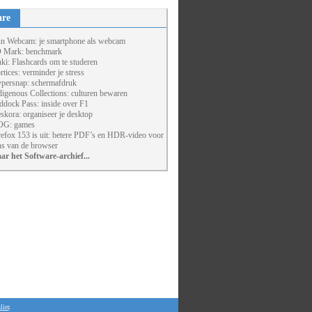
are
un Webcam: je smartphone als webcam
 Mark: benchmark
ki: Flashcards om te studeren
rtices: verminder je stress
persnap: schermafdruk
digenous Collections: culturen bewaren
ddock Pass: inside over F1
skora: organiseer je desktop
G: games
refox 153 is uit: betere PDF’s en HDR-video voor
ns van de browser
ar het Software-archief...
lier
.