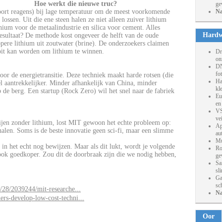
Hoe werkt die nieuwe truc?
ge
soort reagens) bij lage temperatuur om de meest voorkomende
Na
ossen. Uit die ene steen halen ze niet alleen zuiver lithium
nium voor de metaalindustrie en silica voor cement. Alles
Hardw
Resultaat? De methode kost ongeveer de helft van de oude
pere lithium uit zoutwater (brine). De onderzoekers claimen
ooit kan worden om lithium te winnen.
Dr
on
DN
fo
or de energietransitie. Deze techniek maakt harde rotsen (die
Ha
el aantrekkelijker. Minder afhankelijk van China, minder
kl
de berg. Een startup (Rock Zero) wil het snel naar de fabriek
Eu
en
VS
ve
ijen zonder lithium, lost MIT gewoon het echte probleem op:
Ap
alen. Soms is de beste innovatie geen sci-fi, maar een slimme
au
Mu
 in het echt nog bewijzen. Maar als dit lukt, wordt je volgende
Ro
r ook goedkoper. Zou dit de doorbraak zijn die we nodig hebben,
ge
Sa
sl
Ga
sc
05/28/2039244/mit-researche...
Na
ers-develop-low-cost-techni...
Oor