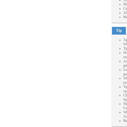
At
Mo
Ci
AI
Na
Tip
Ti
Wh
Ti
Ho
ee
Ac
ge
Ge
go
Wh
jo
Ti
op
Ch
hi
Sl
Ge
Wh
An
Na