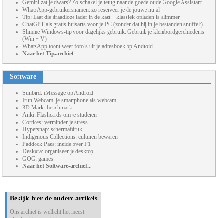
Gemini zat je dwars? Zo schakel je terug naar de goede oude Google Assistant
WhatsApp-gebruikersnamen: zo reserveer je de jouwe nu al
Tip: Laat die draadloze lader in de kast – klassiek opladen is slimmer
ChatGPT als gratis huisarts voor je PC (zonder dat hij in je bestanden snuffelt)
Slimme Windows-tip voor dagelijks gebruik: Gebruik je klembordgeschiedenis
(Win + V)
WhatsApp toont weer foto’s uit je adresboek op Android
Naar het Tip-archief...
Software
Sunbird: iMessage op Android
Irun Webcam: je smartphone als webcam
3D Mark: benchmark
Anki: Flashcards om te studeren
Cortices: verminder je stress
Hypersnap: schermafdruk
Indigenous Collections: culturen bewaren
Paddock Pass: inside over F1
Deskora: organiseer je desktop
GOG: games
Naar het Software-archief...
Bekijk hier de oudere artikels
Ons archief is wellicht het meest