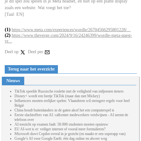
je dit spel zou spelen in je Meta headset, en niet op een platte display
zoals een website. Wat voegt het toe?
[Taal: EN]
(1)
https://www.meta.com/experiences/wordle/26704566295801228/...
(2)
https://www.theverge.com/2024/9/16/24246399/wordle-meta-quest-
vr...
Deel op
Deel per
Terug naar het overzicht
Nieuws
TikTok speelde Russische roulette met de veiligheid van miljoenen tieners
Disney+ wordt een beetje TikTok (maar dan met Mickey)
Influencers moeten eerlijker spelen: Vlaanderen wil strengere regels voor heel
België
China houdt buitenlanders in de gaten alsof het een computerspel is
Eerste slachtoffers van AI: callcenter medewerkers verdwijnen - AI neemt de
telefoon over
AI-toezicht op examen faalt: 58.000 studenten moeten opnieuw
EU AI-wet is er: veiliger internet of vooral meer formulieren?
Microsoft duwt Copilot overal in je gezicht (en maakt er een superapp van)
Google’s AI voor Google Earth: één dag online en alweer weg