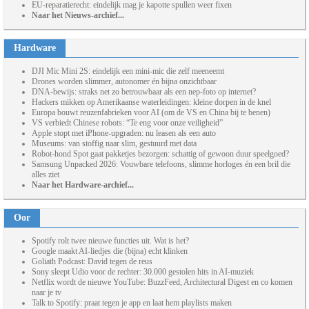
EU-reparatierecht: eindelijk mag je kapotte spullen weer fixen
Naar het Nieuws-archief...
Hardware
DJI Mic Mini 2S: eindelijk een mini-mic die zelf meeneemt
Drones worden slimmer, autonomer én bijna onzichtbaar
DNA-bewijs: straks net zo betrouwbaar als een nep-foto op internet?
Hackers mikken op Amerikaanse waterleidingen: kleine dorpen in de knel
Europa bouwt reuzenfabrieken voor AI (om de VS en China bij te benen)
VS verbiedt Chinese robots: “Te eng voor onze veiligheid”
Apple stopt met iPhone-upgraden: nu leasen als een auto
Museums: van stoffig naar slim, gestuurd met data
Robot-hond Spot gaat pakketjes bezorgen: schattig of gewoon duur speelgoed?
Samsung Unpacked 2026: Vouwbare telefoons, slimme horloges én een bril die
alles ziet
Naar het Hardware-archief...
Oor
Spotify rolt twee nieuwe functies uit. Wat is het?
Google maakt AI-liedjes die (bijna) echt klinken
Goliath Podcast: David tegen de reus
Sony sleept Udio voor de rechter: 30.000 gestolen hits in AI-muziek
Netflix wordt de nieuwe YouTube: BuzzFeed, Architectural Digest en co komen
naar je tv
Talk to Spotify: praat tegen je app en laat hem playlists maken