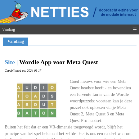
☰
Vandaag
Vandaag
Site |
Wordle App voor Meta Quest
Gepubliceerd op: 2024-09-17
Goed nieuws voor wie een Meta
Quest headste heeft - en bovendien
een fervente fan is van de Wordle
woordpuzzels: voortaan kan je deze
puzzel ook oplossen via je Meta
Quest 2, Meta Quest 3 en Meta
Quest Pro headset.
Buiten het feit dat er een VR-dimensie toegevoegd wordt, blijft het
principe van het spel helemaal het zelfde. Het is ons een raadsel waarom