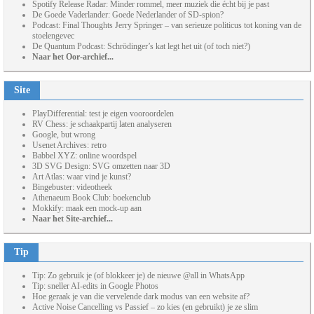
Spotify Release Radar: Minder rommel, meer muziek die écht bij je past
De Goede Vaderlander: Goede Nederlander of SD-spion?
Podcast: Final Thoughts Jerry Springer – van serieuze politicus tot koning van de
stoelengevec
De Quantum Podcast: Schrödinger’s kat legt het uit (of toch niet?)
Naar het Oor-archief...
Site
PlayDifferential: test je eigen vooroordelen
RV Chess: je schaakpartij laten analyseren
Google, but wrong
Usenet Archives: retro
Babbel XYZ: online woordspel
3D SVG Design: SVG omzetten naar 3D
Art Atlas: waar vind je kunst?
Bingebuster: videotheek
Athenaeum Book Club: boekenclub
Mokkify: maak een mock-up aan
Naar het Site-archief...
Tip
Tip: Zo gebruik je (of blokkeer je) de nieuwe @all in WhatsApp
Tip: sneller AI-edits in Google Photos
Hoe geraak je van die vervelende dark modus van een website af?
Active Noise Cancelling vs Passief – zo kies (en gebruikt) je ze slim