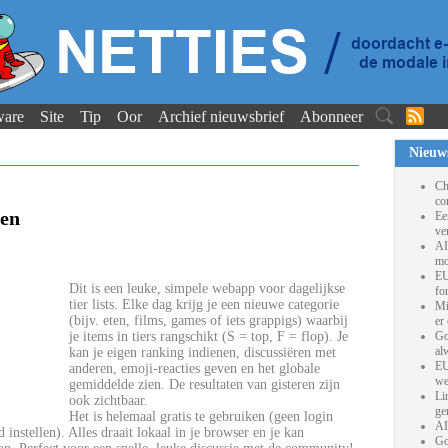
ware
Site
Tip
Oor
Archief nieuwsbrief
Abonneer
Nieuw
Ch
co
ken
Ee
ve
AI
mo
EU
Dit is een leuke, simpele webapp voor dagelijkse
fo
tier lists. Elke dag krijg je een nieuwe categorie
Mi
(bijv. eten, films, games of iets grappigs) waarbij
er
je items in tiers rangschikt (S = top, F = flop). Je
Go
al
kan je eigen ranking indienen, discussiëren met
EU
anderen, emoji-reacties geven en het globale
we
gemiddelde zien. De resultaten van gisteren zijn
Li
ook zichtbaar.
ge
Het is helemaal gratis te gebruiken (geen login
AI
 instellen). Alles draait lokaal in je browser en je kan
Go