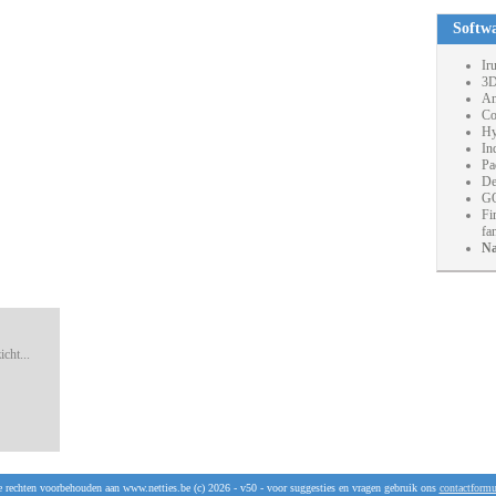
Softw
Ir
3D
An
Co
Hy
In
Pa
De
GO
Fi
fa
Na
cht...
e rechten voorbehouden aan www.netties.be (c) 2026 - v50 - voor suggesties en vragen gebruik ons
contactformu