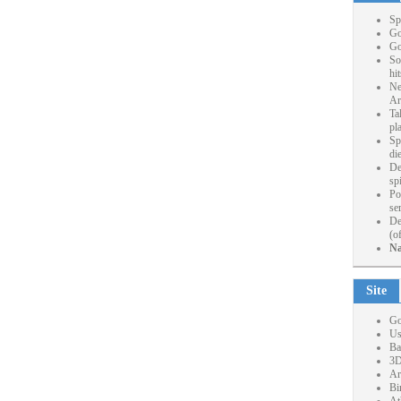
Sp
Go
Go
So
hi
Ne
Ar
Ta
pl
Sp
die
De
sp
Po
se
De
(o
Na
Site
Go
Us
Ba
3D
Ar
Bi