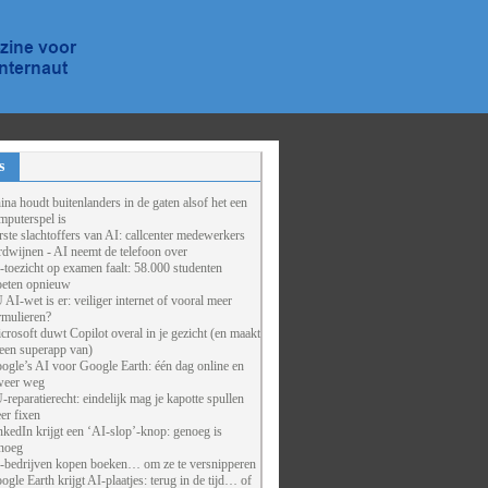
s
ina houdt buitenlanders in de gaten alsof het een
mputerspel is
rste slachtoffers van AI: callcenter medewerkers
rdwijnen - AI neemt de telefoon over
-toezicht op examen faalt: 58.000 studenten
eten opnieuw
 AI-wet is er: veiliger internet of vooral meer
rmulieren?
crosoft duwt Copilot overal in je gezicht (en maakt
 een superapp van)
ogle’s AI voor Google Earth: één dag online en
weer weg
-reparatierecht: eindelijk mag je kapotte spullen
er fixen
nkedIn krijgt een ‘AI-slop’-knop: genoeg is
noeg
-bedrijven kopen boeken… om ze te versnipperen
ogle Earth krijgt AI-plaatjes: terug in de tijd… of