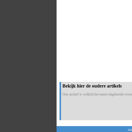
Bekijk hier de oudere artikels
Ons archief is wellicht het meest uitgebreide overzi
All