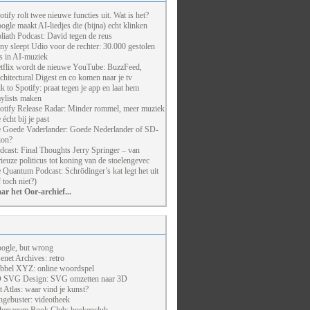
otify rolt twee nieuwe functies uit. Wat is het?
ogle maakt AI-liedjes die (bijna) echt klinken
liath Podcast: David tegen de reus
ny sleept Udio voor de rechter: 30.000 gestolen
ts in AI-muziek
tflix wordt de nieuwe YouTube: BuzzFeed,
chitectural Digest en co komen naar je tv
lk to Spotify: praat tegen je app en laat hem
aylists maken
otify Release Radar: Minder rommel, meer muziek
 écht bij je past
 Goede Vaderlander: Goede Nederlander of SD-
ion?
dcast: Final Thoughts Jerry Springer – van
rieuze politicus tot koning van de stoelengevec
 Quantum Podcast: Schrödinger’s kat legt het uit
f toch niet?)
ar het Oor-archief...
ogle, but wrong
enet Archives: retro
bbel XYZ: online woordspel
 SVG Design: SVG omzetten naar 3D
t Atlas: waar vind je kunst?
ngebuster: videotheek