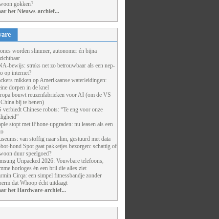
woon gokken?
ar het Nieuws-archief...
are
ones worden slimmer, autonomer én bijna
zichtbaar
A-bewijs: straks net zo betrouwbaar als een nep-
to op internet?
ckers mikken op Amerikaanse waterleidingen:
eine dorpen in de knel
ropa bouwt reuzenfabrieken voor AI (om de VS
 China bij te benen)
 verbiedt Chinese robots: “Te eng voor onze
iligheid”
ple stopt met iPhone-upgraden: nu leasen als een
to
seums: van stoffig naar slim, gestuurd met data
bot-hond Spot gaat pakketjes bezorgen: schattig of
woon duur speelgoed?
msung Unpacked 2026: Vouwbare telefoons,
imme horloges én een bril die alles ziet
rmin Cirqa: een simpel fitnessbandje zonder
herm dat Whoop écht uitdaagt
ar het Hardware-archief...