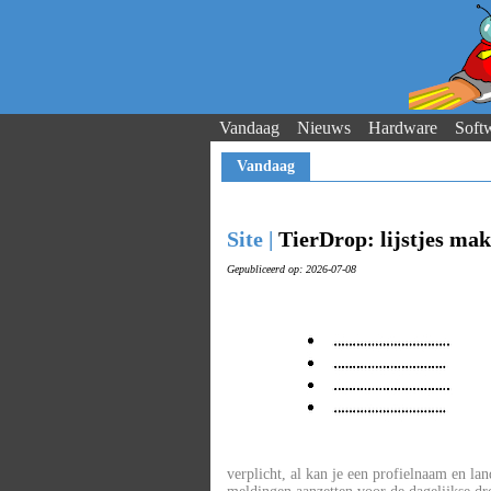
Vandaag
Nieuws
Hardware
Soft
Vandaag
Site |
TierDrop: lijstjes ma
Gepubliceerd op: 2026-07-08
verplicht, al kan je een profielnaam en land