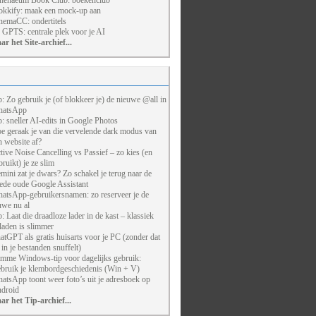
henaeum Book Club: boekenclub
kkify: maak een mock-up aan
nemaCC: ondertitels
 GPTS: centrale plek voor je AI
ar het Site-archief...
p: Zo gebruik je (of blokkeer je) de nieuwe @all in
atsApp
p: sneller AI-edits in Google Photos
e geraak je van die vervelende dark modus van
n website af?
tive Noise Cancelling vs Passief – zo kies (en
bruikt) je ze slim
mini zat je dwars? Zo schakel je terug naar de
ede oude Google Assistant
atsApp-gebruikersnamen: zo reserveer je de
uwe nu al
p: Laat die draadloze lader in de kast – klassiek
laden is slimmer
atGPT als gratis huisarts voor je PC (zonder dat
j in je bestanden snuffelt)
imme Windows-tip voor dagelijks gebruik:
bruik je klembordgeschiedenis (Win + V)
atsApp toont weer foto’s uit je adresboek op
droid
ar het Tip-archief...