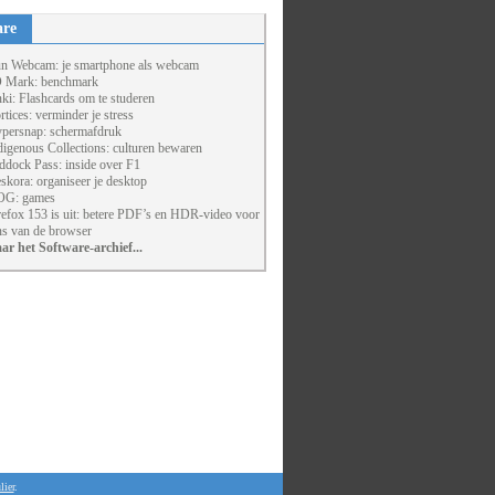
are
un Webcam: je smartphone als webcam
 Mark: benchmark
ki: Flashcards om te studeren
rtices: verminder je stress
persnap: schermafdruk
digenous Collections: culturen bewaren
ddock Pass: inside over F1
skora: organiseer je desktop
G: games
refox 153 is uit: betere PDF’s en HDR-video voor
ns van de browser
ar het Software-archief...
lier
.