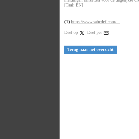
meldingen aanzetten voor de dagelijkse dr
[Taal: EN]
(1)
https://www.sabcdef.com/...
Deel op
Deel per
Terug naar het overzicht