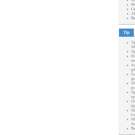
At
Mo
Ci
AI
Na
Tip
Ti
Wh
Ti
Ho
ee
Ac
ge
Ge
go
Wh
jo
Ti
op
Ch
hi
Sl
Ge
Wh
An
Na