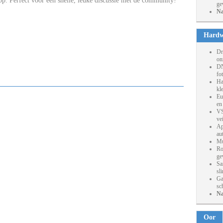
op. Perfect voor een snelle, leuke discussie met de community!
ge
Na
Hardw
Dr
on
DN
fo
Ha
kl
Eu
en
VS
ve
Ap
au
Mu
Ro
ge
Sa
sl
Ga
sc
Na
Oor