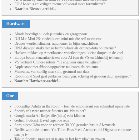
EU AI-wet is er: veiliger internet of vooral meer formulieren?
Naar het Nieuws-archief...
Hardware
Abode beveiligt nu ook je tuinhek en garagepoort
DJI Mic Mini 2S: eindelijk een mini-mic die zelf meeneemt
Drones worden slimmer, autonomer én bijna onzichtbaar
DNA-bewijs: straks net zo betrouwbaar als een nep-foto op internet?
Hackers mikken op Amerikaanse waterleidingen: kleine dorpen in de knel
Europa bouwt reuzenfabrieken voor AI (om de VS en China bij te benen)
VS verbiedt Chinese robots: “Te eng voor onze veiligheid”
Apple stopt met iPhone-upgraden: nu leasen als een auto
Museums: van stoffig naar slim, gestuurd met data
Robot-hond Spot gaat pakketjes bezorgen: schattig of gewoon duur speelgoed?
Naar het Hardware-archief...
Oor
Podcasttip: Adults in the Room – toen de schoolkrant een schandaal openrukte
Spotify rolt twee nieuwe functies uit. Wat is het?
Google maakt AI-liedjes die (bijna) echt klinken
Goliath Podcast: David tegen de reus
Sony sleept Udio voor de rechter: 30.000 gestolen hits in AI-muziek
Netflix wordt de nieuwe YouTube: BuzzFeed, Architectural Digest en co komen
naar je tv
Talk to Spotify: praat tegen je app en laat hem playlists maken