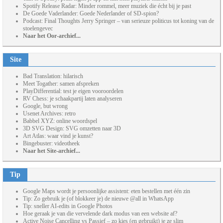
Spotify Release Radar: Minder rommel, meer muziek die écht bij je past
De Goede Vaderlander: Goede Nederlander of SD-spion?
Podcast: Final Thoughts Jerry Springer – van serieuze politicus tot koning van de
stoelengevec
Naar het Oor-archief...
Site
Bad Translation: hilarisch
Meet Togather: samen afspreken
PlayDifferential: test je eigen vooroordelen
RV Chess: je schaakpartij laten analyseren
Google, but wrong
Usenet Archives: retro
Babbel XYZ: online woordspel
3D SVG Design: SVG omzetten naar 3D
Art Atlas: waar vind je kunst?
Bingebuster: videotheek
Naar het Site-archief...
Tip
Google Maps wordt je persoonlijke assistent: eten bestellen met één zin
Tip: Zo gebruik je (of blokkeer je) de nieuwe @all in WhatsApp
Tip: sneller AI-edits in Google Photos
Hoe geraak je van die vervelende dark modus van een website af?
Active Noise Cancelling vs Passief – zo kies (en gebruikt) je ze slim