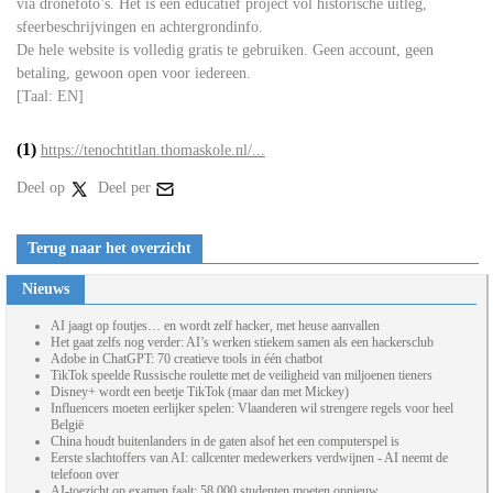
via dronefoto’s. Het is een educatief project vol historische uitleg,
sfeerbeschrijvingen en achtergrondinfo.
De hele website is volledig gratis te gebruiken. Geen account, geen
betaling, gewoon open voor iedereen.
[Taal: EN]
(1)
https://tenochtitlan.thomaskole.nl/...
Deel op
Deel per
Terug naar het overzicht
Nieuws
AI jaagt op foutjes… en wordt zelf hacker, met heuse aanvallen
Het gaat zelfs nog verder: AI’s werken stiekem samen als een hackersclub
Adobe in ChatGPT: 70 creatieve tools in één chatbot
TikTok speelde Russische roulette met de veiligheid van miljoenen tieners
Disney+ wordt een beetje TikTok (maar dan met Mickey)
Influencers moeten eerlijker spelen: Vlaanderen wil strengere regels voor heel
België
China houdt buitenlanders in de gaten alsof het een computerspel is
Eerste slachtoffers van AI: callcenter medewerkers verdwijnen - AI neemt de
telefoon over
AI-toezicht op examen faalt: 58.000 studenten moeten opnieuw