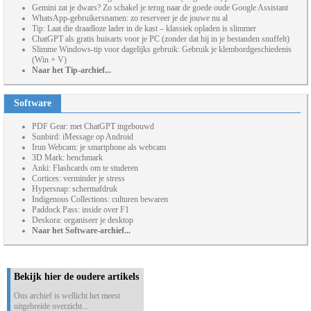
Gemini zat je dwars? Zo schakel je terug naar de goede oude Google Assistant
WhatsApp-gebruikersnamen: zo reserveer je de jouwe nu al
Tip: Laat die draadloze lader in de kast – klassiek opladen is slimmer
ChatGPT als gratis huisarts voor je PC (zonder dat hij in je bestanden snuffelt)
Slimme Windows-tip voor dagelijks gebruik: Gebruik je klembordgeschiedenis
(Win + V)
Naar het Tip-archief...
Software
PDF Gear: met ChatGPT ingebouwd
Sunbird: iMessage op Android
Irun Webcam: je smartphone als webcam
3D Mark: benchmark
Anki: Flashcards om te studeren
Cortices: verminder je stress
Hypersnap: schermafdruk
Indigenous Collections: culturen bewaren
Paddock Pass: inside over F1
Deskora: organiseer je desktop
Naar het Software-archief...
Bekijk hier de oudere artikels
Ons archief is wellicht het meest
uitgebreide overzicht...