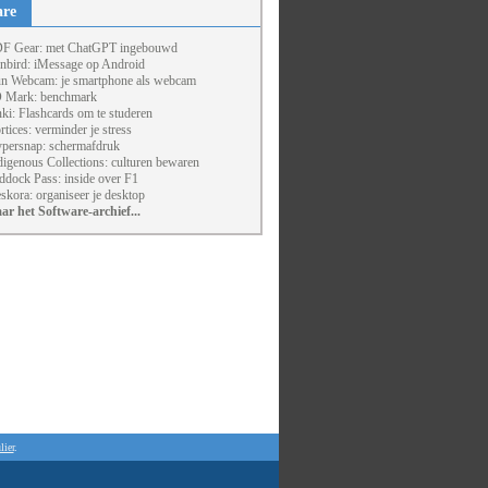
are
F Gear: met ChatGPT ingebouwd
nbird: iMessage op Android
un Webcam: je smartphone als webcam
 Mark: benchmark
ki: Flashcards om te studeren
rtices: verminder je stress
persnap: schermafdruk
digenous Collections: culturen bewaren
ddock Pass: inside over F1
skora: organiseer je desktop
ar het Software-archief...
lier
.