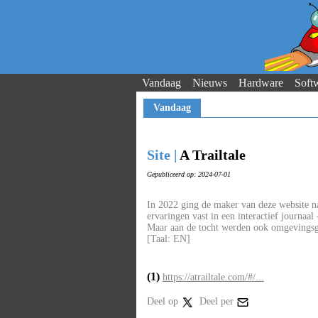
Vandaag
Nieuws
Hardware
Soft
Vandaag
Site |
A Trailtale
Gepubliceerd op: 2024-07-01
In 2022 ging de maker van deze website na
ervaringen vast in een interactief journaal
Maar aan de tocht werden ook omgevingsge
[Taal: EN]
(1)
https://atrailtale.com/#/...
Deel op
Deel per