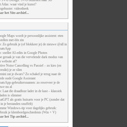
 SVG Design: SVG omzetten naar 3D
t Atlas: waar vind je kunst?
ngebuster: videotheek
ar het Site-archief...
ogle Maps wordt je persoonlijke assistent: eten
stellen met één zin
p: Zo gebruik je (of blokkeer je) de nieuwe @all in
atsApp
p: sneller AI-edits in Google Photos
e geraak je van die vervelende dark modus van
n website af?
tive Noise Cancelling vs Passief – zo kies (en
bruikt) je ze slim
mini zat je dwars? Zo schakel je terug naar de
ede oude Google Assistant
atsApp-gebruikersnamen: zo reserveer je de
uwe nu al
p: Laat die draadloze lader in de kast – klassiek
laden is slimmer
atGPT als gratis huisarts voor je PC (zonder dat
j in je bestanden snuffelt)
imme Windows-tip voor dagelijks gebruik:
bruik je klembordgeschiedenis (Win + V)
ar het Tip-archief...