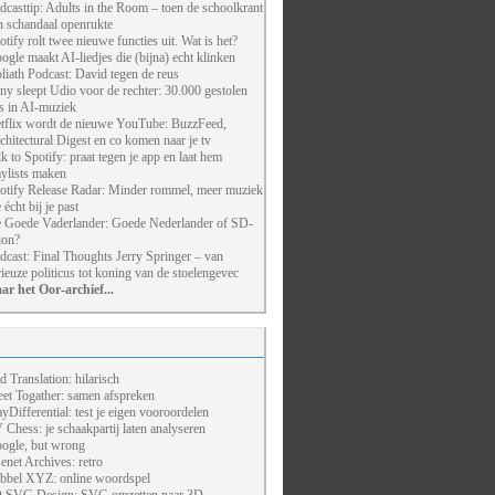
dcasttip: Adults in the Room – toen de schoolkrant
n schandaal openrukte
otify rolt twee nieuwe functies uit. Wat is het?
ogle maakt AI-liedjes die (bijna) echt klinken
liath Podcast: David tegen de reus
ny sleept Udio voor de rechter: 30.000 gestolen
ts in AI-muziek
tflix wordt de nieuwe YouTube: BuzzFeed,
chitectural Digest en co komen naar je tv
lk to Spotify: praat tegen je app en laat hem
aylists maken
otify Release Radar: Minder rommel, meer muziek
 écht bij je past
 Goede Vaderlander: Goede Nederlander of SD-
ion?
dcast: Final Thoughts Jerry Springer – van
rieuze politicus tot koning van de stoelengevec
ar het Oor-archief...
d Translation: hilarisch
et Togather: samen afspreken
ayDifferential: test je eigen vooroordelen
 Chess: je schaakpartij laten analyseren
ogle, but wrong
enet Archives: retro
bbel XYZ: online woordspel