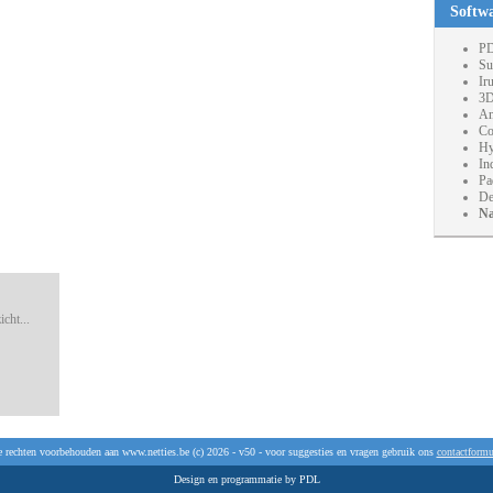
Softw
PD
Su
Ir
3D
An
Co
Hy
In
Pa
De
Na
cht...
e rechten voorbehouden aan www.netties.be (c) 2026 - v50 - voor suggesties en vragen gebruik ons
contactformu
Design en programmatie by PDL