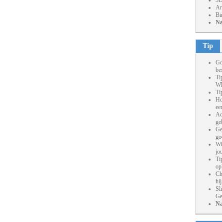
3D
Ar
Bi
Na
Tip
Go
be
Ti
Wh
Ti
Ho
ee
Ac
ge
Ge
go
Wh
jo
Ti
op
Ch
hi
Sl
Ge
Na