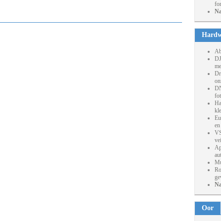
fo
Na
Hardw
Ab
DJ
me
Dr
on
DN
fo
Ha
kl
Eu
en
VS
ve
Ap
au
Mu
Ro
ge
Na
Oor