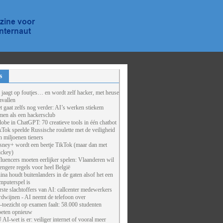
s
 jaagt op foutjes… en wordt zelf hacker, met heuse
nvallen
t gaat zelfs nog verder: AI’s werken stiekem
men als een hackersclub
obe in ChatGPT: 70 creatieve tools in één chatbot
kTok speelde Russische roulette met de veiligheid
n miljoenen tieners
sney+ wordt een beetje TikTok (maar dan met
ckey)
fluencers moeten eerlijker spelen: Vlaanderen wil
rengere regels voor heel België
ina houdt buitenlanders in de gaten alsof het een
mputerspel is
rste slachtoffers van AI: callcenter medewerkers
rdwijnen - AI neemt de telefoon over
-toezicht op examen faalt: 58.000 studenten
eten opnieuw
 AI-wet is er: veiliger internet of vooral meer