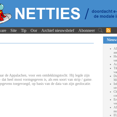
ware
Site
Tip
Oor
Archief nieuwsbrief
Abonneer
Nieuw
AI
aa
He
sa
Ad
Ti
va
ar de Appalachen, voor een ontdekkingstocht. Hij legde zijn
Di
 - dat heel mooi vormgegeven is, als een soort van strip / game.
Mi
gevens toegevoegd, op basis van de data van zijn geolocatie.
In
st
Ch
co
Ee
ve
AI
mo
EU