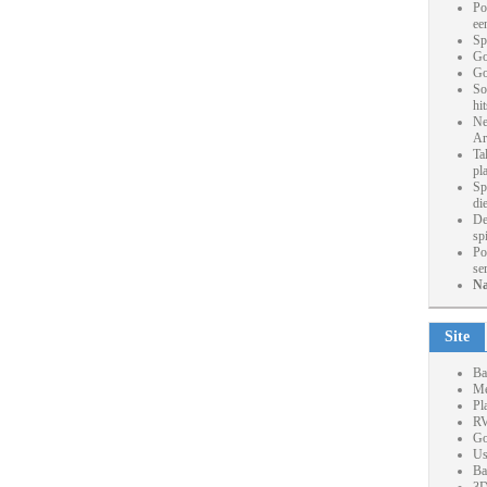
Po
ee
Sp
Go
Go
So
hi
Ne
Ar
Ta
pl
Sp
die
De
sp
Po
se
Na
Site
Ba
Me
Pl
RV
Go
Us
Ba