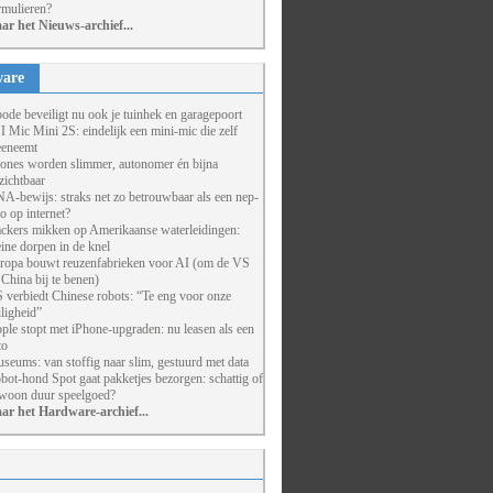
rmulieren?
ar het Nieuws-archief...
are
ode beveiligt nu ook je tuinhek en garagepoort
I Mic Mini 2S: eindelijk een mini-mic die zelf
eneemt
ones worden slimmer, autonomer én bijna
zichtbaar
A-bewijs: straks net zo betrouwbaar als een nep-
to op internet?
ckers mikken op Amerikaanse waterleidingen:
eine dorpen in de knel
ropa bouwt reuzenfabrieken voor AI (om de VS
 China bij te benen)
 verbiedt Chinese robots: “Te eng voor onze
iligheid”
ple stopt met iPhone-upgraden: nu leasen als een
to
seums: van stoffig naar slim, gestuurd met data
bot-hond Spot gaat pakketjes bezorgen: schattig of
woon duur speelgoed?
ar het Hardware-archief...