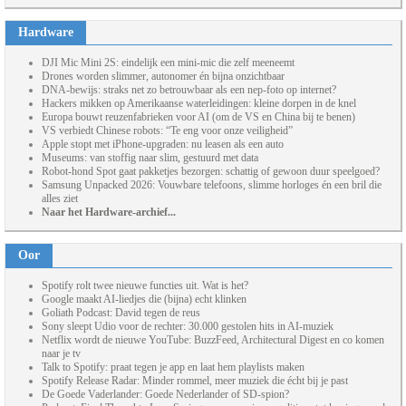
Hardware
DJI Mic Mini 2S: eindelijk een mini-mic die zelf meeneemt
Drones worden slimmer, autonomer én bijna onzichtbaar
DNA-bewijs: straks net zo betrouwbaar als een nep-foto op internet?
Hackers mikken op Amerikaanse waterleidingen: kleine dorpen in de knel
Europa bouwt reuzenfabrieken voor AI (om de VS en China bij te benen)
VS verbiedt Chinese robots: “Te eng voor onze veiligheid”
Apple stopt met iPhone-upgraden: nu leasen als een auto
Museums: van stoffig naar slim, gestuurd met data
Robot-hond Spot gaat pakketjes bezorgen: schattig of gewoon duur speelgoed?
Samsung Unpacked 2026: Vouwbare telefoons, slimme horloges én een bril die
alles ziet
Naar het Hardware-archief...
Oor
Spotify rolt twee nieuwe functies uit. Wat is het?
Google maakt AI-liedjes die (bijna) echt klinken
Goliath Podcast: David tegen de reus
Sony sleept Udio voor de rechter: 30.000 gestolen hits in AI-muziek
Netflix wordt de nieuwe YouTube: BuzzFeed, Architectural Digest en co komen
naar je tv
Talk to Spotify: praat tegen je app en laat hem playlists maken
Spotify Release Radar: Minder rommel, meer muziek die écht bij je past
De Goede Vaderlander: Goede Nederlander of SD-spion?