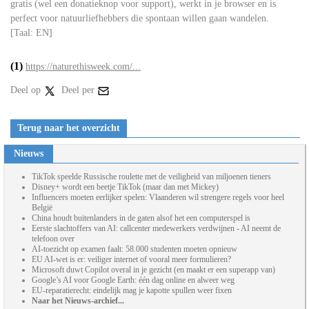
gratis (wel een donatieknop voor support), werkt in je browser en is
perfect voor natuurliefhebbers die spontaan willen gaan wandelen.
[Taal: EN]
(1)
https://naturethisweek.com/...
Deel op
Deel per
Terug naar het overzicht
Nieuws
TikTok speelde Russische roulette met de veiligheid van miljoenen tieners
Disney+ wordt een beetje TikTok (maar dan met Mickey)
Influencers moeten eerlijker spelen: Vlaanderen wil strengere regels voor heel
België
China houdt buitenlanders in de gaten alsof het een computerspel is
Eerste slachtoffers van AI: callcenter medewerkers verdwijnen - AI neemt de
telefoon over
AI-toezicht op examen faalt: 58.000 studenten moeten opnieuw
EU AI-wet is er: veiliger internet of vooral meer formulieren?
Microsoft duwt Copilot overal in je gezicht (en maakt er een superapp van)
Google’s AI voor Google Earth: één dag online en alweer weg
EU-reparatierecht: eindelijk mag je kapotte spullen weer fixen
Naar het Nieuws-archief...