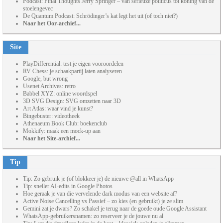
Podcast: Final Thoughts Jerry Springer – van serieuze politicus tot koning van de
stoelengevec
De Quantum Podcast: Schrödinger’s kat legt het uit (of toch niet?)
Naar het Oor-archief...
Site
PlayDifferential: test je eigen vooroordelen
RV Chess: je schaakpartij laten analyseren
Google, but wrong
Usenet Archives: retro
Babbel XYZ: online woordspel
3D SVG Design: SVG omzetten naar 3D
Art Atlas: waar vind je kunst?
Bingebuster: videotheek
Athenaeum Book Club: boekenclub
Mokkify: maak een mock-up aan
Naar het Site-archief...
Tip
Tip: Zo gebruik je (of blokkeer je) de nieuwe @all in WhatsApp
Tip: sneller AI-edits in Google Photos
Hoe geraak je van die vervelende dark modus van een website af?
Active Noise Cancelling vs Passief – zo kies (en gebruikt) je ze slim
Gemini zat je dwars? Zo schakel je terug naar de goede oude Google Assistant
WhatsApp-gebruikersnamen: zo reserveer je de jouwe nu al