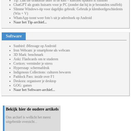
Tip: Laat die draadloze lader in de kast – klassiek opladen is slimmer
ChatGPT als gratis huisarts voor je PC (zonder dat hij in je bestanden snuffelt)
Slimme Windows-tip voor dagelijks gebruik: Gebruik je klembordgeschiedenis
(Win + V)
WhatsApp toont weer foto’s uit je adresboek op Android
Naar het Tip-archief...
Software
Sunbird: iMessage op Android
Irun Webcam: je smartphone als webcam
3D Mark: benchmark
Anki: Flashcards om te studeren
Cortices: verminder je stress
Hypersnap: schermafdruk
Indigenous Collections: culturen bewaren
Paddock Pass: inside over F1
Deskora: organiseer je desktop
GOG: games
Naar het Software-archief...
Bekijk hier de oudere artikels
Ons archief is wellicht het meest
uitgebreide overzicht...