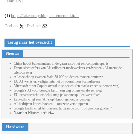
[Taal: EN]
(1)
https://takeonanything.com/meme-kit/...
Deel op
Deel per
Terug naar het overzicht
Nieuws
China houdt buitenlanders in de gaten alsof het een computerspel is
Eerste slachtoffers van AI: callcenter medewerkers verdwijnen - AI neemt de
telefoon over
AI-toezicht op examen faalt: 58.000 studenten moeten opnieuw
EU AI-wet is er: veiliger internet of vooral meer formulieren?
Microsoft duwt Copilot overal in je gezicht (en maakt er een superapp van)
Google’s AI voor Google Earth: één dag online en alweer weg
EU-reparatierecht: eindelijk mag je kapotte spullen weer fixen
LinkedIn krijgt een ‘AI-slop’-knop: genoeg is genoeg
AI-bedrijven kopen boeken… om ze te versnipperen
Google Earth krijgt AI-plaatjes: terug in de tijd… of gewoon gokken?
Naar het Nieuws-archief...
Hardware