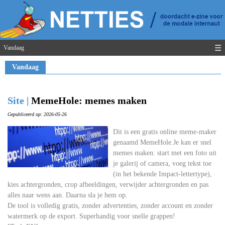
☰
Vandaag
Vandaag
Site |
MemeHole: memes maken
Gepubliceerd op: 2026-05-26
Dit is een gratis online meme-maker
genaamd MemeHole.Je kan er snel
memes maken: start met een foto uit
je galerij of camera, voeg tekst toe
(in het bekende Impact-lettertype),
kies achtergronden, crop afbeeldingen, verwijder achtergronden en pas
alles naar wens aan. Daarna sla je hem op.
De tool is volledig gratis, zonder advertenties, zonder account en zonder
watermerk op de export. Superhandig voor snelle grappen!