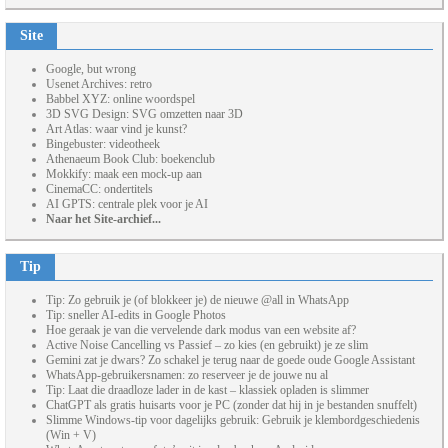
Site
Google, but wrong
Usenet Archives: retro
Babbel XYZ: online woordspel
3D SVG Design: SVG omzetten naar 3D
Art Atlas: waar vind je kunst?
Bingebuster: videotheek
Athenaeum Book Club: boekenclub
Mokkify: maak een mock-up aan
CinemaCC: ondertitels
AI GPTS: centrale plek voor je AI
Naar het Site-archief...
Tip
Tip: Zo gebruik je (of blokkeer je) de nieuwe @all in WhatsApp
Tip: sneller AI-edits in Google Photos
Hoe geraak je van die vervelende dark modus van een website af?
Active Noise Cancelling vs Passief – zo kies (en gebruikt) je ze slim
Gemini zat je dwars? Zo schakel je terug naar de goede oude Google Assistant
WhatsApp-gebruikersnamen: zo reserveer je de jouwe nu al
Tip: Laat die draadloze lader in de kast – klassiek opladen is slimmer
ChatGPT als gratis huisarts voor je PC (zonder dat hij in je bestanden snuffelt)
Slimme Windows-tip voor dagelijks gebruik: Gebruik je klembordgeschiedenis
(Win + V)