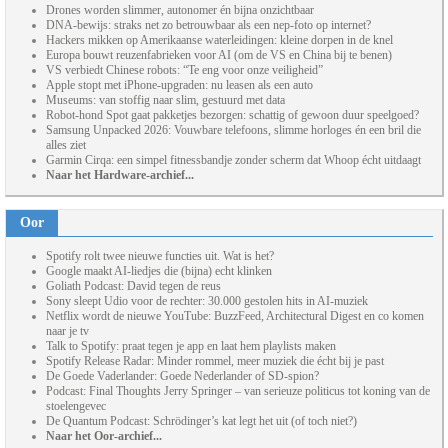
Drones worden slimmer, autonomer én bijna onzichtbaar
DNA-bewijs: straks net zo betrouwbaar als een nep-foto op internet?
Hackers mikken op Amerikaanse waterleidingen: kleine dorpen in de knel
Europa bouwt reuzenfabrieken voor AI (om de VS en China bij te benen)
VS verbiedt Chinese robots: “Te eng voor onze veiligheid”
Apple stopt met iPhone-upgraden: nu leasen als een auto
Museums: van stoffig naar slim, gestuurd met data
Robot-hond Spot gaat pakketjes bezorgen: schattig of gewoon duur speelgoed?
Samsung Unpacked 2026: Vouwbare telefoons, slimme horloges én een bril die
alles ziet
Garmin Cirqa: een simpel fitnessbandje zonder scherm dat Whoop écht uitdaagt
Naar het Hardware-archief...
Oor
Spotify rolt twee nieuwe functies uit. Wat is het?
Google maakt AI-liedjes die (bijna) echt klinken
Goliath Podcast: David tegen de reus
Sony sleept Udio voor de rechter: 30.000 gestolen hits in AI-muziek
Netflix wordt de nieuwe YouTube: BuzzFeed, Architectural Digest en co komen
naar je tv
Talk to Spotify: praat tegen je app en laat hem playlists maken
Spotify Release Radar: Minder rommel, meer muziek die écht bij je past
De Goede Vaderlander: Goede Nederlander of SD-spion?
Podcast: Final Thoughts Jerry Springer – van serieuze politicus tot koning van de
stoelengevec
De Quantum Podcast: Schrödinger’s kat legt het uit (of toch niet?)
Naar het Oor-archief...