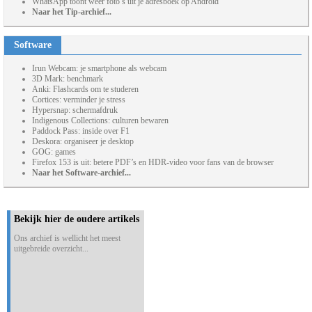
WhatsApp toont weer foto’s uit je adresboek op Android
Naar het Tip-archief...
Software
Irun Webcam: je smartphone als webcam
3D Mark: benchmark
Anki: Flashcards om te studeren
Cortices: verminder je stress
Hypersnap: schermafdruk
Indigenous Collections: culturen bewaren
Paddock Pass: inside over F1
Deskora: organiseer je desktop
GOG: games
Firefox 153 is uit: betere PDF’s en HDR-video voor fans van de browser
Naar het Software-archief...
Bekijk hier de oudere artikels
Ons archief is wellicht het meest
uitgebreide overzicht...