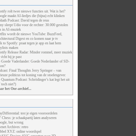
otify rolt twee nieuwe functies uit. Wat is het?
ogle maakt AI-liedjes die (bijna) echt klinken
liath Podcast: David tegen de reus
ny sleept Udio voor de rechter: 30.000 gestolen
ts in AI-muziek
tflix wordt de nieuwe YouTube: BuzzFeed,
chitectural Digest en co komen naar je tv
lk to Spotify: praat tegen je app en laat hem
aylists maken
otify Release Radar: Minder rommel, meer muziek
 écht bij je past
 Goede Vaderlander: Goede Nederlander of SD-
ion?
dcast: Final Thoughts Jerry Springer – van
rieuze politicus tot koning van de stoelengevec
 Quantum Podcast: Schrödinger’s kat legt het uit
f toch niet?)
ar het Oor-archief...
ayDifferential: test je eigen vooroordelen
 Chess: je schaakpartij laten analyseren
ogle, but wrong
enet Archives: retro
bbel XYZ: online woordspel