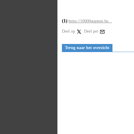
(1)
https://10000stappen.be...
Deel op
Deel per
Terug naar het overzicht