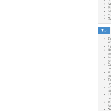
3D
Ar
Bi
At
Mo
Na
Tip
Ti
Wh
Ti
Ho
ee
Ac
ge
Ge
go
Wh
jo
Ti
op
Ch
hi
Sl
Ge
Wh
An
Na