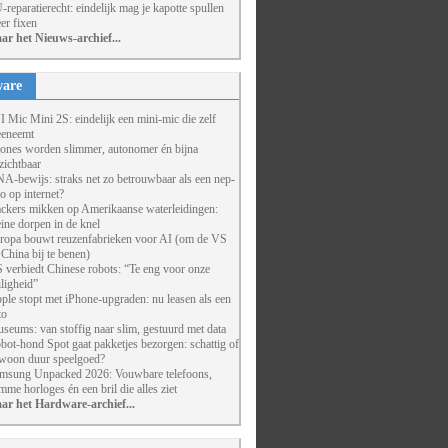
-reparatierecht: eindelijk mag je kapotte spullen
er fixen
ar het Nieuws-archief...
are
I Mic Mini 2S: eindelijk een mini-mic die zelf
eneemt
ones worden slimmer, autonomer én bijna
zichtbaar
A-bewijs: straks net zo betrouwbaar als een nep-
to op internet?
ckers mikken op Amerikaanse waterleidingen:
eine dorpen in de knel
ropa bouwt reuzenfabrieken voor AI (om de VS
 China bij te benen)
 verbiedt Chinese robots: “Te eng voor onze
iligheid”
ple stopt met iPhone-upgraden: nu leasen als een
to
seums: van stoffig naar slim, gestuurd met data
bot-hond Spot gaat pakketjes bezorgen: schattig of
woon duur speelgoed?
msung Unpacked 2026: Vouwbare telefoons,
imme horloges én een bril die alles ziet
ar het Hardware-archief...