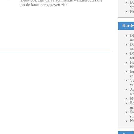
Leuk ook zijn de verschillende wandelroutes die
EU
op de kaart aangegeven zijn.
we
Na
Hardw
DJ
me
Dr
on
DN
fo
Ha
kl
Eu
en
VS
ve
Ap
au
Mu
Ro
ge
Sa
sl
Na