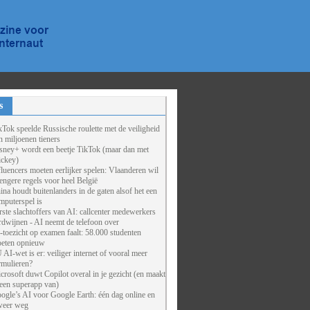
s
kTok speelde Russische roulette met de veiligheid
n miljoenen tieners
sney+ wordt een beetje TikTok (maar dan met
ckey)
fluencers moeten eerlijker spelen: Vlaanderen wil
rengere regels voor heel België
ina houdt buitenlanders in de gaten alsof het een
mputerspel is
rste slachtoffers van AI: callcenter medewerkers
rdwijnen - AI neemt de telefoon over
-toezicht op examen faalt: 58.000 studenten
eten opnieuw
 AI-wet is er: veiliger internet of vooral meer
rmulieren?
crosoft duwt Copilot overal in je gezicht (en maakt
 een superapp van)
ogle’s AI voor Google Earth: één dag online en
weer weg