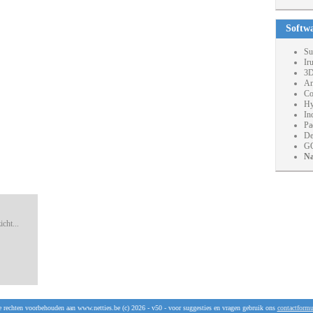
Softw
Su
Ir
3D
An
Co
Hy
In
Pa
De
GO
Na
cht...
e rechten voorbehouden aan www.netties.be (c) 2026 - v50 - voor suggesties en vragen gebruik ons
contactformu