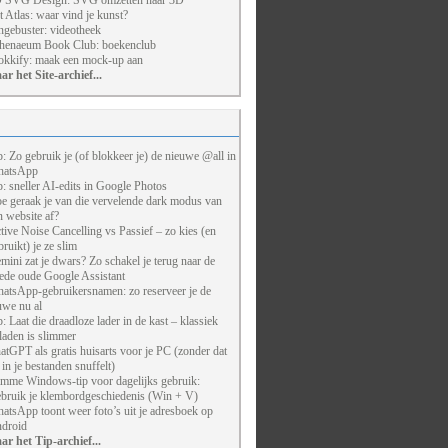
 SVG Design: SVG omzetten naar 3D
t Atlas: waar vind je kunst?
ngebuster: videotheek
henaeum Book Club: boekenclub
kkify: maak een mock-up aan
ar het Site-archief...
p: Zo gebruik je (of blokkeer je) de nieuwe @all in
atsApp
p: sneller AI-edits in Google Photos
e geraak je van die vervelende dark modus van
n website af?
tive Noise Cancelling vs Passief – zo kies (en
bruikt) je ze slim
mini zat je dwars? Zo schakel je terug naar de
ede oude Google Assistant
atsApp-gebruikersnamen: zo reserveer je de
uwe nu al
p: Laat die draadloze lader in de kast – klassiek
laden is slimmer
atGPT als gratis huisarts voor je PC (zonder dat
j in je bestanden snuffelt)
imme Windows-tip voor dagelijks gebruik:
bruik je klembordgeschiedenis (Win + V)
atsApp toont weer foto’s uit je adresboek op
droid
ar het Tip-archief...