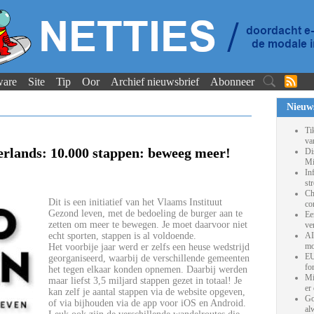
ware
Site
Tip
Oor
Archief nieuwsbrief
Abonneer
Nieuw
Ti
va
rlands: 10.000 stappen: beweeg meer!
Di
Mi
In
st
Ch
Dit is een initiatief van het Vlaams Instituut
co
Gezond leven, met de bedoeling de burger aan te
Ee
zetten om meer te bewegen. Je moet daarvoor niet
ve
echt sporten, stappen is al voldoende.
AI
mo
Het voorbije jaar werd er zelfs een heuse wedstrijd
EU
georganiseerd, waarbij de verschillende gemeenten
fo
het tegen elkaar konden opnemen. Daarbij werden
Mi
maar liefst 3,5 miljard stappen gezet in totaal! Je
er
kan zelf je aantal stappen via de website opgeven,
Go
of via bijhouden via de app voor iOS en Android.
al