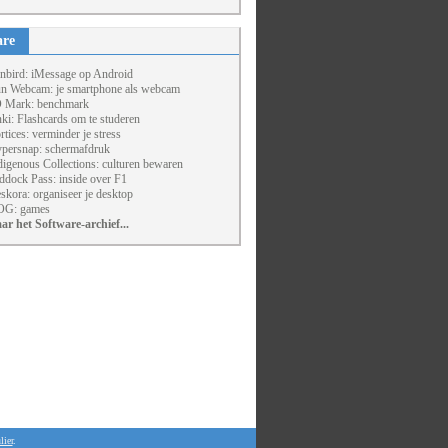
are
nbird: iMessage op Android
un Webcam: je smartphone als webcam
 Mark: benchmark
ki: Flashcards om te studeren
rtices: verminder je stress
persnap: schermafdruk
digenous Collections: culturen bewaren
ddock Pass: inside over F1
skora: organiseer je desktop
G: games
ar het Software-archief...
lier
.