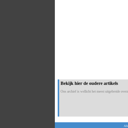
Bekijk hier de oudere artikels
Ons archief is wellicht het meest uitgebreide overzi
All