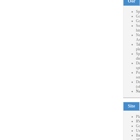
Oor
Sp
Go
Go
So
hi
Ne
Ar
Ta
pl
Sp
die
De
sp
Po
se
De
(o
Na
Site
Pl
RV
Go
Us
Ba