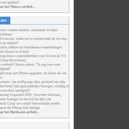
woon gokken?
ar het Nieuws-archief...
are
ones worden slimmer, autonomer én bijna
zichtbaar
A-bewijs: straks net zo betrouwbaar als een nep-
to op internet?
ckers mikken op Amerikaanse waterleidingen:
eine dorpen in de knel
ropa bouwt reuzenfabrieken voor AI (om de VS
 China bij te benen)
 verbiedt Chinese robots: “Te eng voor onze
iligheid”
ple stopt met iPhone-upgraden: nu leasen als een
to
seums: van stoffig naar slim, gestuurd met data
bot-hond Spot gaat pakketjes bezorgen: schattig of
woon duur speelgoed?
msung Unpacked 2026: Vouwbare telefoons,
imme horloges én een bril die alles ziet
rmin Cirqa: een simpel fitnessbandje zonder
herm dat Whoop écht uitdaagt
ar het Hardware-archief...