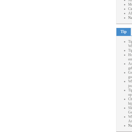
At
Mo
Ci
AI
Na
Tip
Ti
Wh
Ti
Ho
ee
Ac
ge
Ge
go
Wh
jo
Ti
op
Ch
hi
Sl
Ge
Wh
An
Na