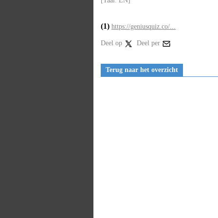
[Taal: EN]
(1)
https://geniusquiz.co/...
Deel op
Deel per
Terug naar het overzicht