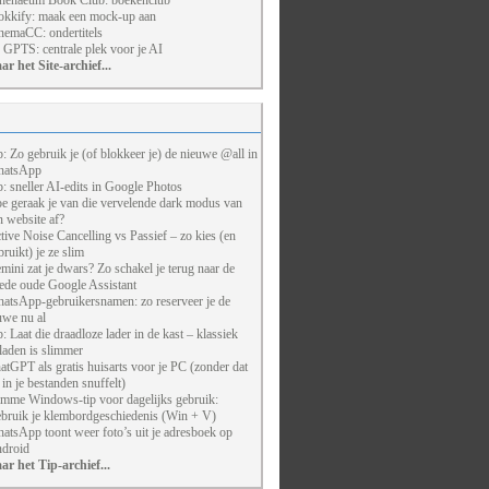
henaeum Book Club: boekenclub
kkify: maak een mock-up aan
nemaCC: ondertitels
 GPTS: centrale plek voor je AI
ar het Site-archief...
p: Zo gebruik je (of blokkeer je) de nieuwe @all in
atsApp
p: sneller AI-edits in Google Photos
e geraak je van die vervelende dark modus van
n website af?
tive Noise Cancelling vs Passief – zo kies (en
bruikt) je ze slim
mini zat je dwars? Zo schakel je terug naar de
ede oude Google Assistant
atsApp-gebruikersnamen: zo reserveer je de
uwe nu al
p: Laat die draadloze lader in de kast – klassiek
laden is slimmer
atGPT als gratis huisarts voor je PC (zonder dat
j in je bestanden snuffelt)
imme Windows-tip voor dagelijks gebruik:
bruik je klembordgeschiedenis (Win + V)
atsApp toont weer foto’s uit je adresboek op
droid
ar het Tip-archief...