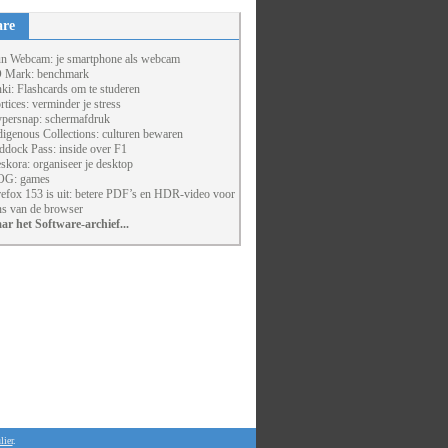
are
un Webcam: je smartphone als webcam
 Mark: benchmark
ki: Flashcards om te studeren
rtices: verminder je stress
persnap: schermafdruk
digenous Collections: culturen bewaren
ddock Pass: inside over F1
skora: organiseer je desktop
G: games
refox 153 is uit: betere PDF’s en HDR-video voor
ns van de browser
ar het Software-archief...
lier
.