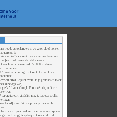
s
ina houdt buitenlanders in de gaten alsof het een
mputerspel is
rste slachtoffers van AI: callcenter medewerkers
rdwijnen - AI neemt de telefoon over
-toezicht op examen faalt: 58.000 studenten
eten opnieuw
 AI-wet is er: veiliger internet of vooral meer
rmulieren?
crosoft duwt Copilot overal in je gezicht (en maakt
 een superapp van)
ogle’s AI voor Google Earth: één dag online en
weer weg
-reparatierecht: eindelijk mag je kapotte spullen
er fixen
nkedIn krijgt een ‘AI-slop’-knop: genoeg is
noeg
-bedrijven kopen boeken… om ze te versnipperen
ogle Earth krijgt AI-plaatjes: terug in de tijd… of