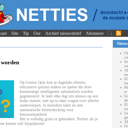
ware
Site
Tip
Oor
Archief nieuwsbrief
Abonneer
Nieuw
Ch
co
 worden
Ee
ve
AI
mo
EU
Op Genius Quiz kun je dagelijks slimme,
fo
educatieve quizzes maken en spelen die door
Mi
kunstmatige intelligentie automatisch worden
er
gegenereerd. Je leert elke dag iets nieuws op een
Go
al
leuke manier, met up-to-date vragen over allerlei
EU
onderwerpen, in meerdere talen en met
we
automatische feitenchecking voor
Li
betrouwbaarheid.
ge
Het is volledig gratis te gebruiken. Perfect als je
AI
ne kennis wilt bijspijkeren!
Go