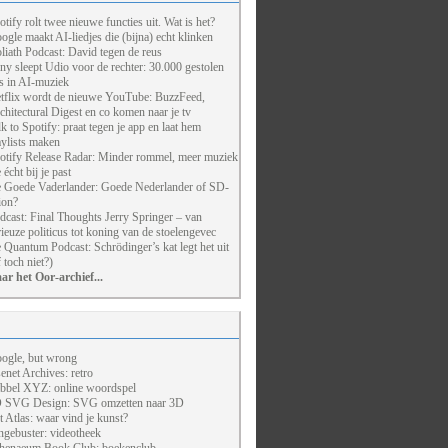
otify rolt twee nieuwe functies uit. Wat is het?
ogle maakt AI-liedjes die (bijna) echt klinken
liath Podcast: David tegen de reus
ny sleept Udio voor de rechter: 30.000 gestolen
ts in AI-muziek
tflix wordt de nieuwe YouTube: BuzzFeed,
chitectural Digest en co komen naar je tv
lk to Spotify: praat tegen je app en laat hem
aylists maken
otify Release Radar: Minder rommel, meer muziek
 écht bij je past
 Goede Vaderlander: Goede Nederlander of SD-
ion?
dcast: Final Thoughts Jerry Springer – van
rieuze politicus tot koning van de stoelengevec
 Quantum Podcast: Schrödinger’s kat legt het uit
f toch niet?)
ar het Oor-archief...
ogle, but wrong
enet Archives: retro
bbel XYZ: online woordspel
 SVG Design: SVG omzetten naar 3D
t Atlas: waar vind je kunst?
ngebuster: videotheek