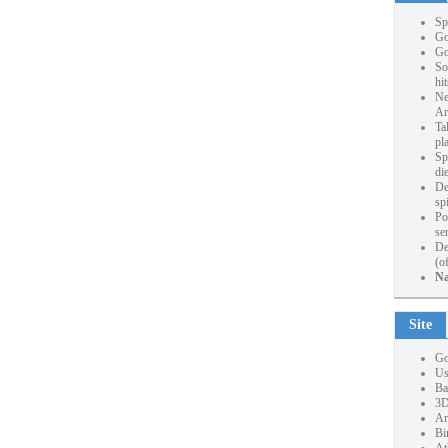
Sp
Go
Go
So
hi
Ne
Ar
Ta
pl
Sp
die
De
sp
Po
se
De
(o
Na
Site
Go
Us
Ba
3D
Ar
Bi