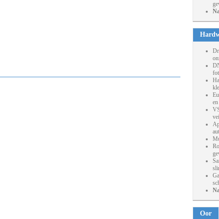
ge
Na
Hardw
Dr
on
DN
fo
Ha
kl
Eu
en
VS
ve
Ap
au
Mu
Ro
ge
Sa
sl
Ga
sc
Na
Oor