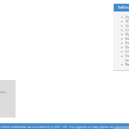
Softw
Ir
3D
An
Co
Hy
In
Pa
De
GO
Fi
fa
Na
cht...
e rechten voorbehouden aan www.netties.be (c) 2026 - v50 - voor suggesties en vragen gebruik ons
contactformu