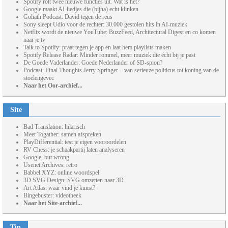
Spotify rolt twee nieuwe functies uit. Wat is het?
Google maakt AI-liedjes die (bijna) echt klinken
Goliath Podcast: David tegen de reus
Sony sleept Udio voor de rechter: 30.000 gestolen hits in AI-muziek
Netflix wordt de nieuwe YouTube: BuzzFeed, Architectural Digest en co komen
naar je tv
Talk to Spotify: praat tegen je app en laat hem playlists maken
Spotify Release Radar: Minder rommel, meer muziek die écht bij je past
De Goede Vaderlander: Goede Nederlander of SD-spion?
Podcast: Final Thoughts Jerry Springer – van serieuze politicus tot koning van de
stoelengevec
Naar het Oor-archief...
Site
Bad Translation: hilarisch
Meet Togather: samen afspreken
PlayDifferential: test je eigen vooroordelen
RV Chess: je schaakpartij laten analyseren
Google, but wrong
Usenet Archives: retro
Babbel XYZ: online woordspel
3D SVG Design: SVG omzetten naar 3D
Art Atlas: waar vind je kunst?
Bingebuster: videotheek
Naar het Site-archief...
Tip