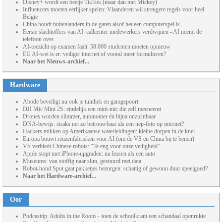
Disney+ wordt een beetje TikTok (maar dan met Mickey)
Influencers moeten eerlijker spelen: Vlaanderen wil strengere regels voor heel
België
China houdt buitenlanders in de gaten alsof het een computerspel is
Eerste slachtoffers van AI: callcenter medewerkers verdwijnen - AI neemt de
telefoon over
AI-toezicht op examen faalt: 58.000 studenten moeten opnieuw
EU AI-wet is er: veiliger internet of vooral meer formulieren?
Naar het Nieuws-archief...
Hardware
Abode beveiligt nu ook je tuinhek en garagepoort
DJI Mic Mini 2S: eindelijk een mini-mic die zelf meeneemt
Drones worden slimmer, autonomer én bijna onzichtbaar
DNA-bewijs: straks net zo betrouwbaar als een nep-foto op internet?
Hackers mikken op Amerikaanse waterleidingen: kleine dorpen in de knel
Europa bouwt reuzenfabrieken voor AI (om de VS en China bij te benen)
VS verbiedt Chinese robots: “Te eng voor onze veiligheid”
Apple stopt met iPhone-upgraden: nu leasen als een auto
Museums: van stoffig naar slim, gestuurd met data
Robot-hond Spot gaat pakketjes bezorgen: schattig of gewoon duur speelgoed?
Naar het Hardware-archief...
Oor
Podcasttip: Adults in the Room – toen de schoolkrant een schandaal openrukte