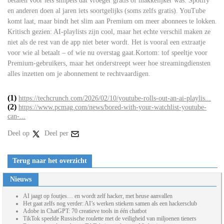
betalen voor iets simpels dat vroeger gratis of makkelijker was. Spotify
en anderen doen al jaren iets soortgelijks (soms zelfs gratis). YouTube
komt laat, maar bindt het slim aan Premium om meer abonnees te lokken.
Kritisch gezien: AI-playlists zijn cool, maar het echte verschil maken ze
niet als de rest van de app niet beter wordt. Het is vooral een extraatje
voor wie al betaalt – of wie nu overstag gaat.Kortom: tof speeltje voor
Premium-gebruikers, maar het onderstreept weer hoe streamingdiensten
alles inzetten om je abonnement te rechtvaardigen.
(1)
https://techcrunch.com/2026/02/10/youtube-rolls-out-an-ai-playlis...
(2)
https://www.pcmag.com/news/bored-with-your-watchlist-youtube-
can-...
Deel op
Deel per
Terug naar het overzicht
Nieuws
AI jaagt op foutjes… en wordt zelf hacker, met heuse aanvallen
Het gaat zelfs nog verder: AI’s werken stiekem samen als een hackersclub
Adobe in ChatGPT: 70 creatieve tools in één chatbot
TikTok speelde Russische roulette met de veiligheid van miljoenen tieners