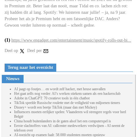
in Premium zit. Beter laat dan nooit, maar Tidal en co. lachen zich rot:
zij hadden dit al lang. Spotify: We luisteren naar jullie! – ja, na 9 jaar.
Probeer het als je Premium hebt en een fatsoenlijke DAC. Anders?
Gewoon verder luiteren op normaal – scheelt gedoe.
(1)
https://www.engadget.com/entertainment/music/spotify-rolls-out-bi...
Deel op
Deel per
Terug naar het overzicht
Nieuws
AI jaagt op foutjes… en wordt zelf hacker, met heuse aanvallen
Het gaat zelfs nog verder: AI’s werken stiekem samen als een hackersclub
Adobe in ChatGPT: 70 creatieve tools in één chatbot
TikTok speelde Russische roulette met de veiligheid van miljoenen tieners
Disney+ wordt een beetje TikTok (maar dan met Mickey)
Influencers moeten eerlijker spelen: Vlaanderen wil strengere regels voor heel
België
China houdt buitenlanders in de gaten alsof het een computerspel is
Eerste slachtoffers van AI: callcenter medewerkers verdwijnen - AI neemt de
telefoon over
AI-toezicht op examen faalt: 58.000 studenten moeten opnieuw