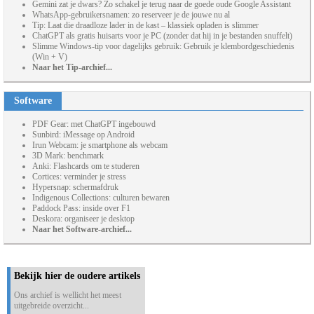
Gemini zat je dwars? Zo schakel je terug naar de goede oude Google Assistant
WhatsApp-gebruikersnamen: zo reserveer je de jouwe nu al
Tip: Laat die draadloze lader in de kast – klassiek opladen is slimmer
ChatGPT als gratis huisarts voor je PC (zonder dat hij in je bestanden snuffelt)
Slimme Windows-tip voor dagelijks gebruik: Gebruik je klembordgeschiedenis
(Win + V)
Naar het Tip-archief...
Software
PDF Gear: met ChatGPT ingebouwd
Sunbird: iMessage op Android
Irun Webcam: je smartphone als webcam
3D Mark: benchmark
Anki: Flashcards om te studeren
Cortices: verminder je stress
Hypersnap: schermafdruk
Indigenous Collections: culturen bewaren
Paddock Pass: inside over F1
Deskora: organiseer je desktop
Naar het Software-archief...
Bekijk hier de oudere artikels
Ons archief is wellicht het meest
uitgebreide overzicht...