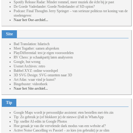
Spotify Release Radar: Minder rommel, meer muziek die écht bij je past
De Goede Vaderlander: Goede Nederlander of SD-spion?
Podcast: Final Thoughts Jerry Springer – van serieuze politicus tot koning van de
stoelengevec
Naar het Oor-archief...
Site
Bad Translation: hilarisch
Meet Togather: samen afspreken
PlayDifferential: test je eigen vooroordelen
RV Chess: je schaakpartij laten analyseren
Google, but wrong
Usenet Archives: retro
Babbel XYZ: online woordspel
3D SVG Design: SVG omzetten naar 3D
Art Atlas: waar vind je kunst?
Bingebuster: videotheek
Naar het Site-archief...
Tip
Google Maps wordt je persoonlijke assistent: eten bestellen met één zin
Tip: Zo gebruik je (of blokkeer je) de nieuwe @all in WhatsApp
Tip: sneller AI-edits in Google Photos
Hoe geraak je van die vervelende dark modus van een website af?
Active Noise Cancelling vs Passief – zo kies (en gebruikt) je ze slim