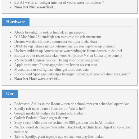
EU AI-wet is er: veiliger internet of vooral meer formulieren?
Naar het Nieuws-archief...
Hardware
Abode beveiligt nu ook je tuinhek en garagepoort
DJI Mic Mini 2S: eindelijk een mini-mic die zelf meeneemt
Drones worden slimmer, autonomer én bijna onzichtbaar
DNA-bewijs: straks net zo betrouwbaar als een nep-foto op internet?
Hackers mikken op Amerikaanse waterleidingen: kleine dorpen in de knel
Europa bouwt reuzenfabrieken voor AI (om de VS en China bij te benen)
VS verbiedt Chinese robots: “Te eng voor onze veiligheid”
Apple stopt met iPhone-upgraden: nu leasen als een auto
Museums: van stoffig naar slim, gestuurd met data
Robot-hond Spot gaat pakketjes bezorgen: schattig of gewoon duur speelgoed?
Naar het Hardware-archief...
Oor
Podcasttip: Adults in the Room – toen de schoolkrant een schandaal openrukte
Spotify rolt twee nieuwe functies uit. Wat is het?
Google maakt AI-liedjes die (bijna) echt klinken
Goliath Podcast: David tegen de reus
Sony sleept Udio voor de rechter: 30.000 gestolen hits in AI-muziek
Netflix wordt de nieuwe YouTube: BuzzFeed, Architectural Digest en co komen
naar je tv
Talk to Spotify: praat tegen je app en laat hem playlists maken