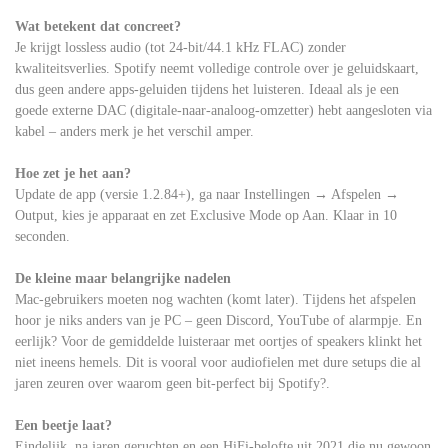
Wat betekent dat concreet?
Je krijgt lossless audio (tot 24-bit/44.1 kHz FLAC) zonder
kwaliteitsverlies. Spotify neemt volledige controle over je geluidskaart,
dus geen andere apps-geluiden tijdens het luisteren. Ideaal als je een
goede externe DAC (digitale-naar-analoog-omzetter) hebt aangesloten via
kabel – anders merk je het verschil amper.
Hoe zet je het aan?
Update de app (versie 1.2.84+), ga naar Instellingen → Afspelen →
Output, kies je apparaat en zet Exclusive Mode op Aan. Klaar in 10
seconden.
De kleine maar belangrijke nadelen
Mac-gebruikers moeten nog wachten (komt later). Tijdens het afspelen
hoor je niks anders van je PC – geen Discord, YouTube of alarmpje. En
eerlijk? Voor de gemiddelde luisteraar met oortjes of speakers klinkt het
niet ineens hemels. Dit is vooral voor audiofielen met dure setups die al
jaren zeuren over waarom geen bit-perfect bij Spotify?.
Een beetje laat?
Eindelijk, na jaren geruchten en een HiFi-belofte uit 2021 die nu gewoon