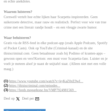
en echte anekdotes.
Waarom luisteren?
Cornwell vertelt hoe echte lijken haar Scarpetta inspireerden. Geen
suikerzoete detective, maar rauw en realistisch. Perfect voor wie van true
crime met een literair randje houdt – en een vleugje zwarte humor.
Waar beluisteren?
Gratis via de RSS-feed in elke podcast-app (zoals Apple Podcasts, Spotify
of Pocket Casts). Ook op YouTube (Criminal-kanaal) en de site
thisiscriminal.com. Geen betaalmuur zoals bij Podimo of kranten-apps –
gewoon open en vers!Kortom: een must voor Scarpetta-fans. Luister en je
voelt je meteen alsof je naast de snijtafel staat. (Alleen niet met een volle
maag.)
(1)
https://www.youtube.com/watch?v=kyKaZ0xE9wI...
(2)
https://thisiscriminal.com/episodes...
(3)
https://feeds.megaphone.fm/VMP7924981569...
Deel op
Deel per