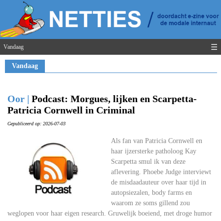
☰
Vandaag
Vandaag
Oor |
Podcast: Morgues, lijken en Scarpetta-
Patricia Cornwell in Criminal
Gepubliceerd op: 2026-07-03
Als fan van Patricia Cornwell en
haar ijzersterke patholoog Kay
Scarpetta smul ik van deze
aflevering. Phoebe Judge interviewt
de misdaadauteur over haar tijd in
autopsiezalen, body farms en
waarom ze soms gillend zou
weglopen voor haar eigen research. Gruwelijk boeiend, met droge humor