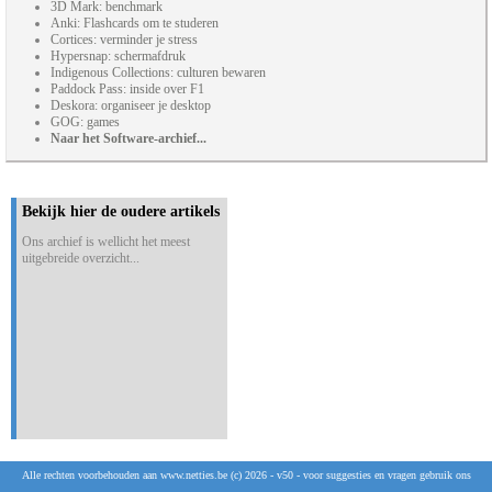
3D Mark: benchmark
Anki: Flashcards om te studeren
Cortices: verminder je stress
Hypersnap: schermafdruk
Indigenous Collections: culturen bewaren
Paddock Pass: inside over F1
Deskora: organiseer je desktop
GOG: games
Naar het Software-archief...
Bekijk hier de oudere artikels
Ons archief is wellicht het meest
uitgebreide overzicht...
Alle rechten voorbehouden aan www.netties.be (c) 2026 - v50 - voor suggesties en vragen gebruik ons