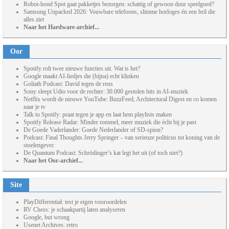
Robot-hond Spot gaat pakketjes bezorgen: schattig of gewoon duur speelgoed?
Samsung Unpacked 2026: Vouwbare telefoons, slimme horloges én een bril die
alles ziet
Naar het Hardware-archief...
Oor
Spotify rolt twee nieuwe functies uit. Wat is het?
Google maakt AI-liedjes die (bijna) echt klinken
Goliath Podcast: David tegen de reus
Sony sleept Udio voor de rechter: 30.000 gestolen hits in AI-muziek
Netflix wordt de nieuwe YouTube: BuzzFeed, Architectural Digest en co komen
naar je tv
Talk to Spotify: praat tegen je app en laat hem playlists maken
Spotify Release Radar: Minder rommel, meer muziek die écht bij je past
De Goede Vaderlander: Goede Nederlander of SD-spion?
Podcast: Final Thoughts Jerry Springer – van serieuze politicus tot koning van de
stoelengevec
De Quantum Podcast: Schrödinger’s kat legt het uit (of toch niet?)
Naar het Oor-archief...
Site
PlayDifferential: test je eigen vooroordelen
RV Chess: je schaakpartij laten analyseren
Google, but wrong
Usenet Archives: retro