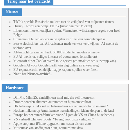
Terug naar het overzicht
Nieuws
TikTok speelde Russische roulette met de veiligheid van miljoenen tieners
Disney+ wordt een beetje TikTok (maar dan met Mickey)
Influencers moeten eerlijker spelen: Vlaanderen wil strengere regels voor heel
België
China houdt buitenlanders in de gaten alsof het een computerspel is
Eerste slachtoffers van AI: callcenter medewerkers verdwijnen - AI neemt de
telefoon over
AI-toezicht op examen faalt: 58.000 studenten moeten opnieuw
EU AI-wet is er: veiliger internet of vooral meer formulieren?
Microsoft duwt Copilot overal in je gezicht (en maakt er een superapp van)
Google’s AI voor Google Earth: één dag online en alweer weg
EU-reparatierecht: eindelijk mag je kapotte spullen weer fixen
Naar het Nieuws-archief...
Hardware
DJI Mic Mini 2S: eindelijk een mini-mic die zelf meeneemt
Drones worden slimmer, autonomer én bijna onzichtbaar
DNA-bewijs: straks net zo betrouwbaar als een nep-foto op internet?
Hackers mikken op Amerikaanse waterleidingen: kleine dorpen in de knel
Europa bouwt reuzenfabrieken voor AI (om de VS en China bij te benen)
VS verbiedt Chinese robots: “Te eng voor onze veiligheid”
Apple stopt met iPhone-upgraden: nu leasen als een auto
Museums: van stoffig naar slim, gestuurd met data