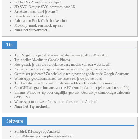
Babbel XYZ: online woordspel
3D SVG Design: SVG omzetten naar 3D
Art Atlas: waar vind je kunst?
Bingebuster: videotheek
Athenaeum Book Club: boekenclub
Mokkify: maak een mock-up aan
Naar het Site-archief...
Tip
Tip: Zo gebruik je (of blokkeer je) de nieuwe @all in WhatsApp
Tip: sneller AI-edits in Google Photos
Hoe geraak je van die vervelende dark modus van een website af?
Active Noise Cancelling vs Passief – zo kies (en gebruikt) je ze slim
Gemini zat je dwars? Zo schakel je terug naar de goede oude Google Assistant
WhatsApp-gebruikersnamen: zo reserveer je de jouwe nu al
Tip: Laat die draadloze lader in de kast – klassiek opladen is slimmer
ChatGPT als gratis huisarts voor je PC (zonder dat hij in je bestanden snuffelt)
Slimme Windows-tip voor dagelijks gebruik: Gebruik je klembordgeschiedenis
(Win + V)
WhatsApp toont weer foto’s uit je adresboek op Android
Naar het Tip-archief...
Software
Sunbird: iMessage op Android
Irun Webcam: je smartphone als webcam