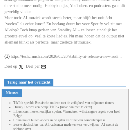
dure studio meer nodig. Hobbybandjes, YouTubers en podcasters gaan dit
geweldig vinden.
Maar toch: AI-muziek wordt steeds beter, maar blijft het ooit écht
“voelen” als echte kunst? En hoelang duurt het voor Spotify vol zit met
AI-slop? Toch knap gedaan van Stability AI – ze lossen eindelijk het
grootste euvel op: veel te korte liedjes. Nu maar hopen dat de output niet
allemaal klinkt als perfecte, maar zielloze liftmuziek.
(1)
https://techcrunch.com/2026/05/20/stability-ai-release-a-new-audi...
Deel op
Deel per
Terug naar het overzicht
Nieuws
TikTok speelde Russische roulette met de veiligheid van miljoenen tieners
Disney+ wordt een beetje TikTok (maar dan met Mickey)
Influencers moeten eerlijker spelen: Vlaanderen wil strengere regels voor heel
België
China houdt buitenlanders in de gaten alsof het een computerspel is
Eerste slachtoffers van AI: callcenter medewerkers verdwijnen - AI neemt de
telefoon over