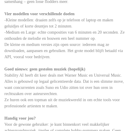
samenhang – geen losse flodders meer.
Vier modellen voor verschillende doelen
-Kleine modellen: draaien zelfs op je telefoon of laptop en maken
geluidjes of korte deuntjes tot 2 minuten.
-Medium en Large: echte composities van 6 minuten en 20 seconden. Ze
onthouden de melodie en bouwen een heel nummer op.
De kleine en medium versies zijn open source: iedereen mag ze
downloaden, aanpassen en gebruiken. Het grote model blijft betaald via
API, vooral voor bedrijven.
Goed nieuws: geen gestolen muziek (hopelijk)
Stability AI heeft dit keer deals met Warner Music en Universal Music.
Alles is gebouwd op legaal gelicentieerde data. Dat is een slimme move,
want concurrenten zoals Suno en Udio zitten tot over hun oren in
rechtszaken over auteursrechten.
Ze huren ook een topman uit de muziekwereld in om echte tools voor
professionele artiesten te maken.
Handig voor jou?
Voor de gewone gebruiker: je kunt binnenkort veel makkelijker
achtergrondmuziek, jingles of complete hobby-nummers maken. Geen