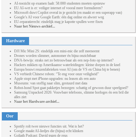
AI-toezicht op examen faalt: 58.000 studenten moeten opnieuw
EU AI-wet is er: veiliger internet of vooral meer formulieren?
Microsoft duwt Copilot overal in je gezicht (en maakt er een superapp van)
Google’s AI voor Google Earth: één dag online en alweer weg
EU-reparatierecht: eindelijk mag je kapotte spullen weer fixen
Naar het Nieuws-archief...
Hardware
DJI Mic Mini 2S: eindelijk een mini-mic die zelf meeneemt
Drones worden slimmer, autonomer én bijna onzichtbaar
DNA-bewijs: straks net zo betrouwbaar als een nep-foto op internet?
Hackers mikken op Amerikaanse waterleidingen: kleine dorpen in de knel
Europa bouwt reuzenfabrieken voor AI (om de VS en China bij te benen)
VS verbiedt Chinese robots: “Te eng voor onze veiligheid”
Apple stopt met iPhone-upgraden: nu leasen als een auto
Museums: van stoffig naar slim, gestuurd met data
Robot-hond Spot gaat pakketjes bezorgen: schattig of gewoon duur speelgoed?
Samsung Unpacked 2026: Vouwbare telefoons, slimme horloges én een bril die
alles ziet
Naar het Hardware-archief...
Oor
Spotify rolt twee nieuwe functies uit. Wat is het?
Google maakt AI-liedjes die (bijna) echt klinken
Goliath Podcast: David tegen de reus