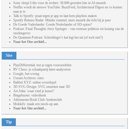
Sony sleept Udio voor de rechter: 30.000 gestolen hits in AI-muziek
Netflix wordt de nieuwe YouTube: BuzzFeed, Architectural Digest en co komen
naar je tv
Talk to Spotify: praat tegen je app en laat hem playlists maken
Spotify Release Radar: Minder rommel, meer muziek die écht bij je past
De Goede Vaderlander: Goede Nederlander of SD-spion?
Podcast: Final Thoughts Jerry Springer – van serieuze politicus tot koning van de
stoelengevec
De Quantum Podcast: Schrödinger’s kat legt het uit (of toch niet?)
Naar het Oor-archief...
Site
PlayDifferential: test je eigen vooroordelen
RV Chess: je schaakpartij laten analyseren
Google, but wrong
Usenet Archives: retro
Babbel XYZ: online woordspel
3D SVG Design: SVG omzetten naar 3D
Art Atlas: waar vind je kunst?
Bingebuster: videotheek
Athenaeum Book Club: boekenclub
Mokkify: maak een mock-up aan
Naar het Site-archief...
Tip