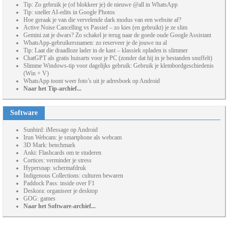
Tip: Zo gebruik je (of blokkeer je) de nieuwe @all in WhatsApp
Tip: sneller AI-edits in Google Photos
Hoe geraak je van die vervelende dark modus van een website af?
Active Noise Cancelling vs Passief – zo kies (en gebruikt) je ze slim
Gemini zat je dwars? Zo schakel je terug naar de goede oude Google Assistant
WhatsApp-gebruikersnamen: zo reserveer je de jouwe nu al
Tip: Laat die draadloze lader in de kast – klassiek opladen is slimmer
ChatGPT als gratis huisarts voor je PC (zonder dat hij in je bestanden snuffelt)
Slimme Windows-tip voor dagelijks gebruik: Gebruik je klembordgeschiedenis
(Win + V)
WhatsApp toont weer foto’s uit je adresboek op Android
Naar het Tip-archief...
Software
Sunbird: iMessage op Android
Irun Webcam: je smartphone als webcam
3D Mark: benchmark
Anki: Flashcards om te studeren
Cortices: verminder je stress
Hypersnap: schermafdruk
Indigenous Collections: culturen bewaren
Paddock Pass: inside over F1
Deskora: organiseer je desktop
GOG: games
Naar het Software-archief...