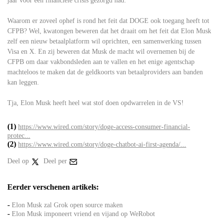
jaar voor een financiële crisis gezorgd had.
Waarom er zoveel ophef is rond het feit dat DOGE ook toegang heeft tot
CFPB? Wel, kwatongen beweren dat het draait om het feit dat Elon Musk
zelf een nieuw betaalplatform wil oprichten, een samenwerking tussen
Visa en X. En zij beweren dat Musk de macht wil overnemen bij de
CFPB om daar vakbondsleden aan te vallen en het enige agentschap
machteloos te maken dat de geldkoorts van betaalproviders aan banden
kan leggen.
Tja, Elon Musk heeft heel wat stof doen opdwarrelen in de VS!
(1)
https://www.wired.com/story/doge-access-consumer-financial-
protec...
(2)
https://www.wired.com/story/doge-chatbot-ai-first-agenda/...
Deel op
Deel per
Eerder verschenen artikels:
-
Elon Musk zal Grok open source maken
-
Elon Musk imponeert vriend en vijand op WeRobot