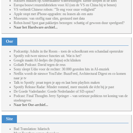
Hackers mikken op Amerikaanse waterleidingen: kleine dorpen in de knel
Europa bouwt reuzenfabrieken voor AI (om de VS en China bij te benen)
VS verbiedt Chinese robots: “Te eng voor onze veiligheid”
Apple stopt met iPhone-upgraden: nu leasen als een auto
Museums: van stoffig naar slim, gestuurd met data
Robot-hond Spot gaat pakketjes bezorgen: schattig of gewoon duur speelgoed?
Naar het Hardware-archief...
Oor
Podcasttip: Adults in the Room – toen de schoolkrant een schandaal openrukte
Spotify rolt twee nieuwe functies uit. Wat is het?
Google maakt AI-liedjes die (bijna) echt klinken
Goliath Podcast: David tegen de reus
Sony sleept Udio voor de rechter: 30.000 gestolen hits in AI-muziek
Netflix wordt de nieuwe YouTube: BuzzFeed, Architectural Digest en co komen
naar je tv
Talk to Spotify: praat tegen je app en laat hem playlists maken
Spotify Release Radar: Minder rommel, meer muziek die écht bij je past
De Goede Vaderlander: Goede Nederlander of SD-spion?
Podcast: Final Thoughts Jerry Springer – van serieuze politicus tot koning van de
stoelengevec
Naar het Oor-archief...
Site
Bad Translation: hilarisch