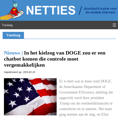
☰
Vandaag
Vandaag
Nieuws |
In het kielzog van DOGE zou er een
chatbot komen die controle moet
vergemakkelijken
Gepubliceerd op: 2025-02-10
Er is heel wat te doen rond DOGE,
de Amerikaanse Department of
Government Efficiency afdeling die
opgericht werd door president
Trump om de overheidsfinanciën te
controleren en te saneren. Het team
ging meteen aan de slag, en Elon