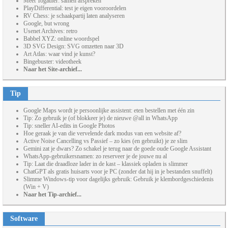
Meet Togather: samen afspreken
PlayDifferential: test je eigen vooroordelen
RV Chess: je schaakpartij laten analyseren
Google, but wrong
Usenet Archives: retro
Babbel XYZ: online woordspel
3D SVG Design: SVG omzetten naar 3D
Art Atlas: waar vind je kunst?
Bingebuster: videotheek
Naar het Site-archief...
Tip
Google Maps wordt je persoonlijke assistent: eten bestellen met één zin
Tip: Zo gebruik je (of blokkeer je) de nieuwe @all in WhatsApp
Tip: sneller AI-edits in Google Photos
Hoe geraak je van die vervelende dark modus van een website af?
Active Noise Cancelling vs Passief – zo kies (en gebruikt) je ze slim
Gemini zat je dwars? Zo schakel je terug naar de goede oude Google Assistant
WhatsApp-gebruikersnamen: zo reserveer je de jouwe nu al
Tip: Laat die draadloze lader in de kast – klassiek opladen is slimmer
ChatGPT als gratis huisarts voor je PC (zonder dat hij in je bestanden snuffelt)
Slimme Windows-tip voor dagelijks gebruik: Gebruik je klembordgeschiedenis
(Win + V)
Naar het Tip-archief...
Software