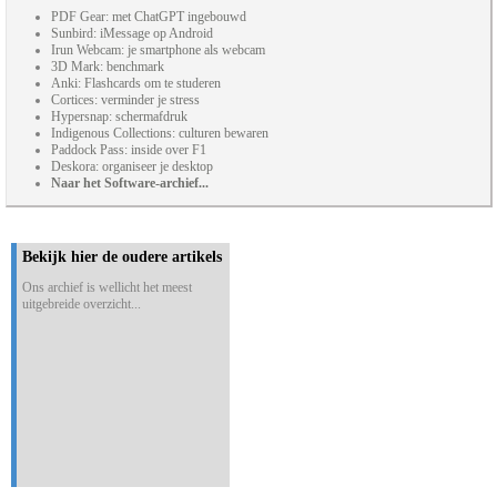
PDF Gear: met ChatGPT ingebouwd
Sunbird: iMessage op Android
Irun Webcam: je smartphone als webcam
3D Mark: benchmark
Anki: Flashcards om te studeren
Cortices: verminder je stress
Hypersnap: schermafdruk
Indigenous Collections: culturen bewaren
Paddock Pass: inside over F1
Deskora: organiseer je desktop
Naar het Software-archief...
Bekijk hier de oudere artikels
Ons archief is wellicht het meest
uitgebreide overzicht...