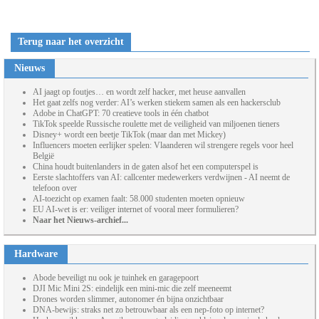
Terug naar het overzicht
Nieuws
AI jaagt op foutjes… en wordt zelf hacker, met heuse aanvallen
Het gaat zelfs nog verder: AI’s werken stiekem samen als een hackersclub
Adobe in ChatGPT: 70 creatieve tools in één chatbot
TikTok speelde Russische roulette met de veiligheid van miljoenen tieners
Disney+ wordt een beetje TikTok (maar dan met Mickey)
Influencers moeten eerlijker spelen: Vlaanderen wil strengere regels voor heel
België
China houdt buitenlanders in de gaten alsof het een computerspel is
Eerste slachtoffers van AI: callcenter medewerkers verdwijnen - AI neemt de
telefoon over
AI-toezicht op examen faalt: 58.000 studenten moeten opnieuw
EU AI-wet is er: veiliger internet of vooral meer formulieren?
Naar het Nieuws-archief...
Hardware
Abode beveiligt nu ook je tuinhek en garagepoort
DJI Mic Mini 2S: eindelijk een mini-mic die zelf meeneemt
Drones worden slimmer, autonomer én bijna onzichtbaar
DNA-bewijs: straks net zo betrouwbaar als een nep-foto op internet?