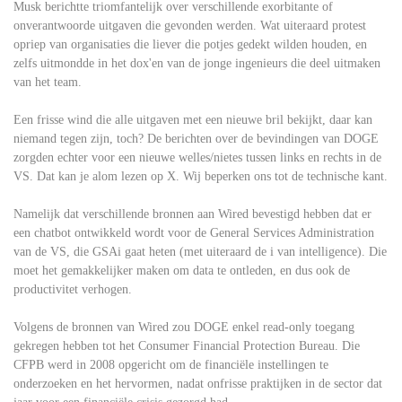
Musk berichtte triomfantelijk over verschillende exorbitante of
onverantwoorde uitgaven die gevonden werden. Wat uiteraard protest
opriep van organisaties die liever die potjes gedekt wilden houden, en
zelfs uitmondde in het dox'en van de jonge ingenieurs die deel uitmaken
van het team.
Een frisse wind die alle uitgaven met een nieuwe bril bekijkt, daar kan
niemand tegen zijn, toch? De berichten over de bevindingen van DOGE
zorgden echter voor een nieuwe welles/nietes tussen links en rechts in de
VS. Dat kan je alom lezen op X. Wij beperken ons tot de technische kant.
Namelijk dat verschillende bronnen aan Wired bevestigd hebben dat er
een chatbot ontwikkeld wordt voor de General Services Administration
van de VS, die GSAi gaat heten (met uiteraard de i van intelligence). Die
moet het gemakkelijker maken om data te ontleden, en dus ook de
productivitet verhogen.
Volgens de bronnen van Wired zou DOGE enkel read-only toegang
gekregen hebben tot het Consumer Financial Protection Bureau. Die
CFPB werd in 2008 opgericht om de financiële instellingen te
onderzoeken en het hervormen, nadat onfrisse praktijken in de sector dat