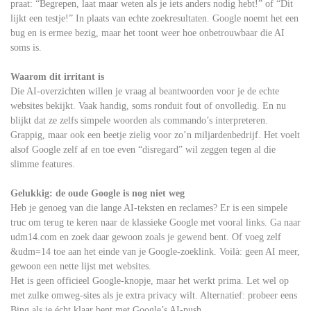
praat: “Begrepen, laat maar weten als je iets anders nodig hebt!” of “Dit
lijkt een testje!” In plaats van echte zoekresultaten. Google noemt het een
bug en is ermee bezig, maar het toont weer hoe onbetrouwbaar die AI
soms is.
Waarom dit irritant is
Die AI-overzichten willen je vraag al beantwoorden voor je de echte
websites bekijkt. Vaak handig, soms ronduit fout of onvolledig. En nu
blijkt dat ze zelfs simpele woorden als commando’s interpreteren.
Grappig, maar ook een beetje zielig voor zo’n miljardenbedrijf. Het voelt
alsof Google zelf af en toe even “disregard” wil zeggen tegen al die
slimme features.
Gelukkig: de oude Google is nog niet weg
Heb je genoeg van die lange AI-teksten en reclames? Er is een simpele
truc om terug te keren naar de klassieke Google met vooral links. Ga naar
udm14.com en zoek daar gewoon zoals je gewend bent. Of voeg zelf
&udm=14 toe aan het einde van je Google-zoeklink. Voilà: geen AI meer,
gewoon een nette lijst met websites.
Het is geen officieel Google-knopje, maar het werkt prima. Let wel op
met zulke omweg-sites als je extra privacy wilt. Alternatief: probeer eens
Bing als je écht klaar bent met Google’s AI-push.