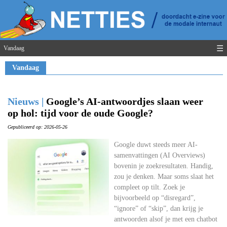
☰
Vandaag
Vandaag
Nieuws |
Google’s AI-antwoordjes slaan weer
op hol: tijd voor de oude Google?
Gepubliceerd op: 2026-05-26
Google duwt steeds meer AI-
samenvattingen (AI Overviews)
bovenin je zoekresultaten. Handig,
zou je denken. Maar soms slaat het
compleet op tilt. Zoek je
bijvoorbeeld op “disregard”,
“ignore” of “skip”, dan krijg je
antwoorden alsof je met een chatbot