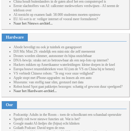
China houdt buitenlanders in de gaten alsof het een computerspel is
Eerste slachtoffers van AI: callcenter medewerkers verdwijnen - AI neemt de
telefoon over
AI-toezicht op examen faalt: 58.000 studenten moeten opnieuw
EU AI-wet is er: veiliger internet of vooral meer formulieren?
Naar het Nieuws-archief...
Hardware
Abode beveiligt nu ook je tuinhek en garagepoort
DJI Mic Mini 2S: eindelijk een mini-mic die zelf meeneemt
Drones worden slimmer, autonomer én bijna onzichtbaar
DNA-bewijs: straks net zo betrouwbaar als een nep-foto op internet?
Hackers mikken op Amerikaanse waterleidingen: kleine dorpen in de knel
Europa bouwt reuzenfabrieken voor AI (om de VS en China bij te benen)
VS verbiedt Chinese robots: “Te eng voor onze veiligheid”
Apple stopt met iPhone-upgraden: nu leasen als een auto
Museums: van stoffig naar slim, gestuurd met data
Robot-hond Spot gaat pakketjes bezorgen: schattig of gewoon duur speelgoed?
Naar het Hardware-archief...
Oor
Podcasttip: Adults in the Room – toen de schoolkrant een schandaal openrukte
Spotify rolt twee nieuwe functies uit. Wat is het?
Google maakt AI-liedjes die (bijna) echt klinken
Goliath Podcast: David tegen de reus