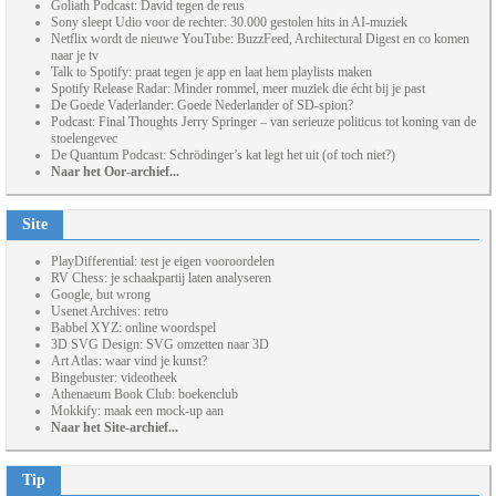
Goliath Podcast: David tegen de reus
Sony sleept Udio voor de rechter: 30.000 gestolen hits in AI-muziek
Netflix wordt de nieuwe YouTube: BuzzFeed, Architectural Digest en co komen
naar je tv
Talk to Spotify: praat tegen je app en laat hem playlists maken
Spotify Release Radar: Minder rommel, meer muziek die écht bij je past
De Goede Vaderlander: Goede Nederlander of SD-spion?
Podcast: Final Thoughts Jerry Springer – van serieuze politicus tot koning van de
stoelengevec
De Quantum Podcast: Schrödinger’s kat legt het uit (of toch niet?)
Naar het Oor-archief...
Site
PlayDifferential: test je eigen vooroordelen
RV Chess: je schaakpartij laten analyseren
Google, but wrong
Usenet Archives: retro
Babbel XYZ: online woordspel
3D SVG Design: SVG omzetten naar 3D
Art Atlas: waar vind je kunst?
Bingebuster: videotheek
Athenaeum Book Club: boekenclub
Mokkify: maak een mock-up aan
Naar het Site-archief...
Tip