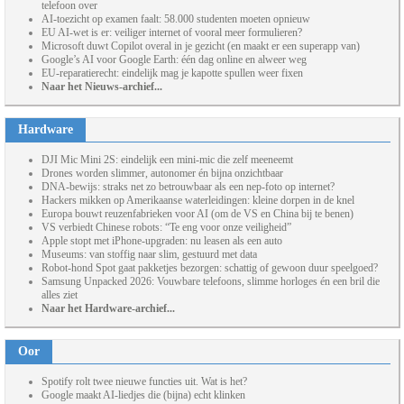
telefoon over
AI-toezicht op examen faalt: 58.000 studenten moeten opnieuw
EU AI-wet is er: veiliger internet of vooral meer formulieren?
Microsoft duwt Copilot overal in je gezicht (en maakt er een superapp van)
Google’s AI voor Google Earth: één dag online en alweer weg
EU-reparatierecht: eindelijk mag je kapotte spullen weer fixen
Naar het Nieuws-archief...
Hardware
DJI Mic Mini 2S: eindelijk een mini-mic die zelf meeneemt
Drones worden slimmer, autonomer én bijna onzichtbaar
DNA-bewijs: straks net zo betrouwbaar als een nep-foto op internet?
Hackers mikken op Amerikaanse waterleidingen: kleine dorpen in de knel
Europa bouwt reuzenfabrieken voor AI (om de VS en China bij te benen)
VS verbiedt Chinese robots: “Te eng voor onze veiligheid”
Apple stopt met iPhone-upgraden: nu leasen als een auto
Museums: van stoffig naar slim, gestuurd met data
Robot-hond Spot gaat pakketjes bezorgen: schattig of gewoon duur speelgoed?
Samsung Unpacked 2026: Vouwbare telefoons, slimme horloges én een bril die
alles ziet
Naar het Hardware-archief...
Oor
Spotify rolt twee nieuwe functies uit. Wat is het?
Google maakt AI-liedjes die (bijna) echt klinken