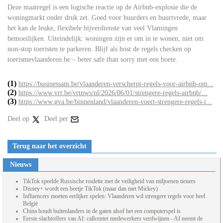
Deze maatregel is een logische reactie op de Airbnb-explosie die de
woningmarkt onder druk zet. Goed voor huurders en buurtvrede, maar
het kan de leuke, flexibele bijverdienste van veel Vlamingen
bemoeilijken. Uiteindelijk: woningen zijn er om in te wonen, niet om
non-stop toeristen te parkeren. Blijf als host de regels checken op
toerismevlaanderen.be – beter safe than sorry met een boete.
(1)
https://businessam.be/vlaanderen-verscherpt-regels-voor-airbnb-om...
(2)
https://www.vrt.be/vrtnws/nl/2026/06/01/strengere-regels-airbnb/...
(3)
https://www.gva.be/binnenland/vlaanderen-voert-strengere-regels-i...
Deel op
Deel per
Terug naar het overzicht
Nieuws
TikTok speelde Russische roulette met de veiligheid van miljoenen tieners
Disney+ wordt een beetje TikTok (maar dan met Mickey)
Influencers moeten eerlijker spelen: Vlaanderen wil strengere regels voor heel
België
China houdt buitenlanders in de gaten alsof het een computerspel is
Eerste slachtoffers van AI: callcenter medewerkers verdwijnen - AI neemt de