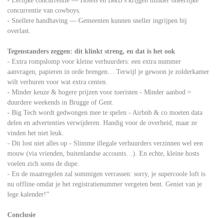
- Eerlijke concurrentie — Hotels en B&B’s krijgen minder oneerlijke
concurrentie van cowboys.
- Snellere handhaving — Gemeenten kunnen sneller ingrijpen bij
overlast.
Tegenstanders zeggen: dit klinkt streng, en dat is het ook
- Extra rompslomp voor kleine verhuurders: een extra nummer
aanvragen, papieren in orde brengen… Terwijl je gewoon je zolderkamer
wilt verhuren voor wat extra centen.
- Minder keuze & hogere prijzen voor toeristen - Minder aanbod =
duurdere weekends in Brugge of Gent.
- Big Tech wordt gedwongen mee te spelen - Airbnb & co moeten data
delen en advertenties verwijderen. Handig voor de overheid, maar ze
vinden het niet leuk.
- Dit lost niet alles op - Slimme illegale verhuurders verzinnen wel een
mouw (via vrienden, buitenlandse accounts…). En echte, kleine hosts
voelen zich soms de dupe.
- En de maatregelen zal sommigen verrassen: sorry, je supercoole loft is
nu offline omdat je het registratienummer vergeten bent. Geniet van je
lege kalender!”
Conclusie