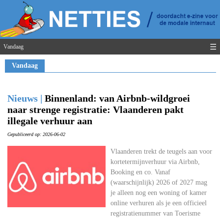
☰
Vandaag
Vandaag
Nieuws |
Binnenland: van Airbnb-wildgroei
naar strenge registratie: Vlaanderen pakt
illegale verhuur aan
Gepubliceerd op: 2026-06-02
Vlaanderen trekt de teugels aan voor
kortetermijnverhuur via Airbnb,
Booking en co. Vanaf
(waarschijnlijk) 2026 of 2027 mag
je alleen nog een woning of kamer
online verhuren als je een officieel
registratienummer van Toerisme