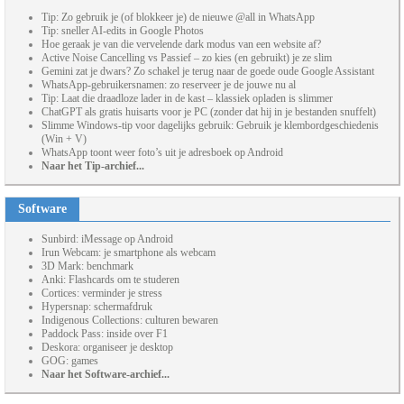
Tip: Zo gebruik je (of blokkeer je) de nieuwe @all in WhatsApp
Tip: sneller AI-edits in Google Photos
Hoe geraak je van die vervelende dark modus van een website af?
Active Noise Cancelling vs Passief – zo kies (en gebruikt) je ze slim
Gemini zat je dwars? Zo schakel je terug naar de goede oude Google Assistant
WhatsApp-gebruikersnamen: zo reserveer je de jouwe nu al
Tip: Laat die draadloze lader in de kast – klassiek opladen is slimmer
ChatGPT als gratis huisarts voor je PC (zonder dat hij in je bestanden snuffelt)
Slimme Windows-tip voor dagelijks gebruik: Gebruik je klembordgeschiedenis
(Win + V)
WhatsApp toont weer foto’s uit je adresboek op Android
Naar het Tip-archief...
Software
Sunbird: iMessage op Android
Irun Webcam: je smartphone als webcam
3D Mark: benchmark
Anki: Flashcards om te studeren
Cortices: verminder je stress
Hypersnap: schermafdruk
Indigenous Collections: culturen bewaren
Paddock Pass: inside over F1
Deskora: organiseer je desktop
GOG: games
Naar het Software-archief...