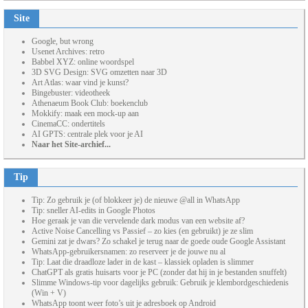
Site
Google, but wrong
Usenet Archives: retro
Babbel XYZ: online woordspel
3D SVG Design: SVG omzetten naar 3D
Art Atlas: waar vind je kunst?
Bingebuster: videotheek
Athenaeum Book Club: boekenclub
Mokkify: maak een mock-up aan
CinemaCC: ondertitels
AI GPTS: centrale plek voor je AI
Naar het Site-archief...
Tip
Tip: Zo gebruik je (of blokkeer je) de nieuwe @all in WhatsApp
Tip: sneller AI-edits in Google Photos
Hoe geraak je van die vervelende dark modus van een website af?
Active Noise Cancelling vs Passief – zo kies (en gebruikt) je ze slim
Gemini zat je dwars? Zo schakel je terug naar de goede oude Google Assistant
WhatsApp-gebruikersnamen: zo reserveer je de jouwe nu al
Tip: Laat die draadloze lader in de kast – klassiek opladen is slimmer
ChatGPT als gratis huisarts voor je PC (zonder dat hij in je bestanden snuffelt)
Slimme Windows-tip voor dagelijks gebruik: Gebruik je klembordgeschiedenis
(Win + V)
WhatsApp toont weer foto’s uit je adresboek op Android