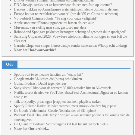
Drones worden slimmer, autonomer én bijna onzichtbaar
DNA-bewijs: straks net zo betrouwbaar als een nep-foto op internet?
Hackers mikken op Amerikaanse waterleidingen: kleine dorpen in de knel
Europa bouwt reuzenfabrieken voor AI (om de VS en China bij te benen)
VS verbiedt Chinese robots: “Te eng voor onze veiligheid”
Apple stopt met iPhone-upgraden: nu leasen als een auto
Museums: van stoffig naar slim, gestuurd met data
Robot-hond Spot gaat pakketjes bezorgen: schattig of gewoon duur speelgoed?
Samsung Unpacked 2026: Vouwbare telefoons, slimme horloges én een bril die
alles ziet
Garmin Cirqa: een simpel fitnessbandje zonder scherm dat Whoop écht uitdaagt
Naar het Hardware-archief...
Oor
Spotify rolt twee nieuwe functies uit. Wat is het?
Google maakt AI-liedjes die (bijna) echt klinken
Goliath Podcast: David tegen de reus
Sony sleept Udio voor de rechter: 30.000 gestolen hits in AI-muziek
Netflix wordt de nieuwe YouTube: BuzzFeed, Architectural Digest en co komen
naar je tv
Talk to Spotify: praat tegen je app en laat hem playlists maken
Spotify Release Radar: Minder rommel, meer muziek die écht bij je past
De Goede Vaderlander: Goede Nederlander of SD-spion?
Podcast: Final Thoughts Jerry Springer – van serieuze politicus tot koning van de
stoelengevec
De Quantum Podcast: Schrödinger’s kat legt het uit (of toch niet?)
Naar het Oor-archief...