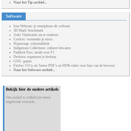
Naar het Tip-archief...
Software
Irun Webcam: je smartphone als webcam
3D Mark: benchmark
Anki: Flashcards om te studeren
Cortices: verminder je stress
Hypersnap: schermafdruk
Indigenous Collections: culturen bewaren
Paddock Pass: inside over F1
Deskora: organiseer je desktop
GOG: games
Firefox 153 is uit: betere PDF’s en HDR-video voor fans van de browser
Naar het Software-archief...
Bekijk hier de oudere artikels
Ons archief is wellicht het meest
uitgebreide overzicht...