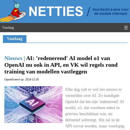
☰
Vandaag
Vandaag
Nieuws |
AI: 'redenerend' AI model o1 van
OpenAI nu ook in API, en VK wil regels rond
training van modellen vastleggen
Gepubliceerd op: 2024-12-20
Elke dag valt er wel iets nieuws te
vermelden over AI. Zo kondigde
OpenAI dat het zijn 'redenerend' AI
model, o1, dat voorheen enkel in
preview beschikbaar was, nu
definitief uitbrengt. Het zal in de
API vervat worden, maar voorlopig