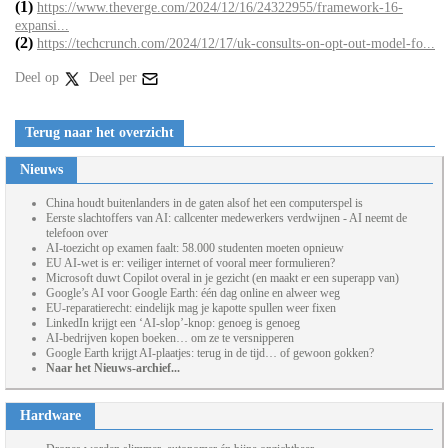
(1)
https://www.theverge.com/2024/12/16/24322955/framework-16-
expansi...
(2)
https://techcrunch.com/2024/12/17/uk-consults-on-opt-out-model-fo...
Deel op
Deel per
Terug naar het overzicht
Nieuws
China houdt buitenlanders in de gaten alsof het een computerspel is
Eerste slachtoffers van AI: callcenter medewerkers verdwijnen - AI neemt de
telefoon over
AI-toezicht op examen faalt: 58.000 studenten moeten opnieuw
EU AI-wet is er: veiliger internet of vooral meer formulieren?
Microsoft duwt Copilot overal in je gezicht (en maakt er een superapp van)
Google’s AI voor Google Earth: één dag online en alweer weg
EU-reparatierecht: eindelijk mag je kapotte spullen weer fixen
LinkedIn krijgt een ‘AI-slop’-knop: genoeg is genoeg
AI-bedrijven kopen boeken… om ze te versnipperen
Google Earth krijgt AI-plaatjes: terug in de tijd… of gewoon gokken?
Naar het Nieuws-archief...
Hardware