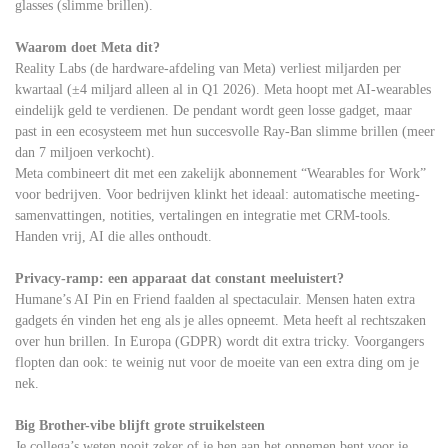
glasses (slimme brillen).
Waarom doet Meta dit?
Reality Labs (de hardware-afdeling van Meta) verliest miljarden per
kwartaal (±4 miljard alleen al in Q1 2026). Meta hoopt met AI-wearables
eindelijk geld te verdienen. De pendant wordt geen losse gadget, maar
past in een ecosysteem met hun succesvolle Ray-Ban slimme brillen (meer
dan 7 miljoen verkocht).
Meta combineert dit met een zakelijk abonnement “Wearables for Work”
voor bedrijven. Voor bedrijven klinkt het ideaal: automatische meeting-
samenvattingen, notities, vertalingen en integratie met CRM-tools.
Handen vrij, AI die alles onthoudt.
Privacy-ramp: een apparaat dat constant meeluistert?
Humane’s AI Pin en Friend faalden al spectaculair. Mensen haten extra
gadgets én vinden het eng als je alles opneemt. Meta heeft al rechtszaken
over hun brillen. In Europa (GDPR) wordt dit extra tricky. Voorgangers
flopten dan ook: te weinig nut voor de moeite van een extra ding om je
nek.
Big Brother-vibe blijft grote struikelsteen
Je collega’s weten nooit zeker of je hen aan het opnemen bent voor je