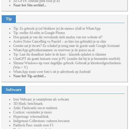
AI GPTS: centrale plek voor je AI
Naar het Site-archief...
Tip
Tip: Zo gebruik je (of blokkeer je) de nieuwe @all in WhatsApp
Tip: sneller AI-edits in Google Photos
Hoe geraak je van die vervelende dark modus van een website af?
Active Noise Cancelling vs Passief – zo kies (en gebruikt) je ze slim
Gemini zat je dwars? Zo schakel je terug naar de goede oude Google Assistant
WhatsApp-gebruikersnamen: zo reserveer je de jouwe nu al
Tip: Laat die draadloze lader in de kast – klassiek opladen is slimmer
ChatGPT als gratis huisarts voor je PC (zonder dat hij in je bestanden snuffelt)
Slimme Windows-tip voor dagelijks gebruik: Gebruik je klembordgeschiedenis
(Win + V)
WhatsApp toont weer foto’s uit je adresboek op Android
Naar het Tip-archief...
Software
Irun Webcam: je smartphone als webcam
3D Mark: benchmark
Anki: Flashcards om te studeren
Cortices: verminder je stress
Hypersnap: schermafdruk
Indigenous Collections: culturen bewaren
Paddock Pass: inside over F1