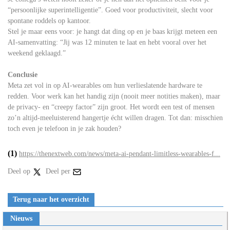
“persoonlijke superintelligentie”. Goed voor productiviteit, slecht voor
spontane roddels op kantoor.
Stel je maar eens voor: je hangt dat ding op en je baas krijgt meteen een
AI-samenvatting: “Jij was 12 minuten te laat en hebt vooral over het
weekend geklaagd.”
Conclusie
Meta zet vol in op AI-wearables om hun verlieslatende hardware te
redden. Voor werk kan het handig zijn (nooit meer notities maken), maar
de privacy- en “creepy factor” zijn groot. Het wordt een test of mensen
zo’n altijd-meeluisterend hangertje écht willen dragen. Tot dan: misschien
toch even je telefoon in je zak houden?
(1)
https://thenextweb.com/news/meta-ai-pendant-limitless-wearables-f...
Deel op
Deel per
Terug naar het overzicht
Nieuws