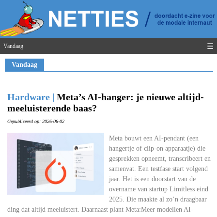
☰
Vandaag
Vandaag
Hardware |
Meta’s AI-hanger: je nieuwe altijd-
meeluisterende baas?
Gepubliceerd op: 2026-06-02
Meta bouwt een AI-pendant (een
hangertje of clip-on apparaatje) die
gesprekken opneemt, transcribeert en
samenvat. Een testfase start volgend
jaar. Het is een doorstart van de
overname van startup Limitless eind
2025. Die maakte al zo’n draagbaar
ding dat altijd meeluistert. Daarnaast plant Meta:Meer modellen AI-