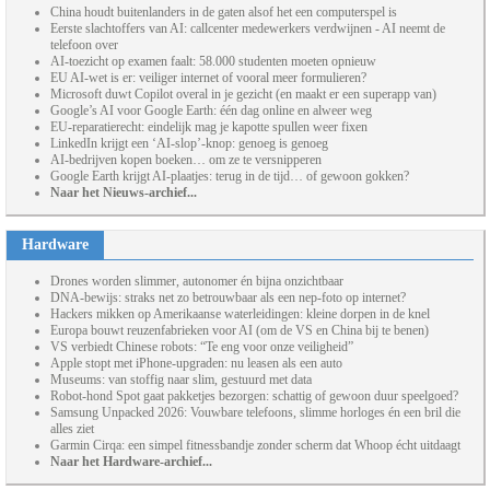
China houdt buitenlanders in de gaten alsof het een computerspel is
Eerste slachtoffers van AI: callcenter medewerkers verdwijnen - AI neemt de
telefoon over
AI-toezicht op examen faalt: 58.000 studenten moeten opnieuw
EU AI-wet is er: veiliger internet of vooral meer formulieren?
Microsoft duwt Copilot overal in je gezicht (en maakt er een superapp van)
Google’s AI voor Google Earth: één dag online en alweer weg
EU-reparatierecht: eindelijk mag je kapotte spullen weer fixen
LinkedIn krijgt een ‘AI-slop’-knop: genoeg is genoeg
AI-bedrijven kopen boeken… om ze te versnipperen
Google Earth krijgt AI-plaatjes: terug in de tijd… of gewoon gokken?
Naar het Nieuws-archief...
Hardware
Drones worden slimmer, autonomer én bijna onzichtbaar
DNA-bewijs: straks net zo betrouwbaar als een nep-foto op internet?
Hackers mikken op Amerikaanse waterleidingen: kleine dorpen in de knel
Europa bouwt reuzenfabrieken voor AI (om de VS en China bij te benen)
VS verbiedt Chinese robots: “Te eng voor onze veiligheid”
Apple stopt met iPhone-upgraden: nu leasen als een auto
Museums: van stoffig naar slim, gestuurd met data
Robot-hond Spot gaat pakketjes bezorgen: schattig of gewoon duur speelgoed?
Samsung Unpacked 2026: Vouwbare telefoons, slimme horloges én een bril die
alles ziet
Garmin Cirqa: een simpel fitnessbandje zonder scherm dat Whoop écht uitdaagt
Naar het Hardware-archief...