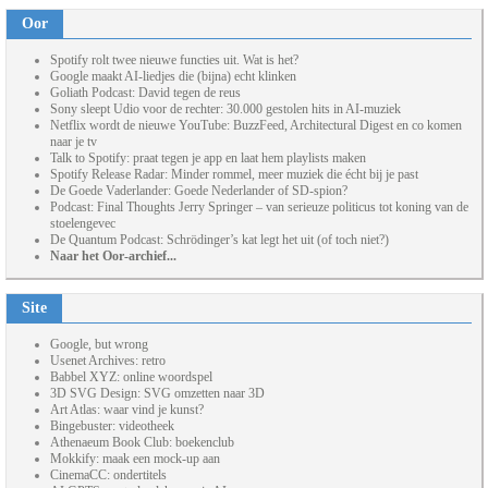
Oor
Spotify rolt twee nieuwe functies uit. Wat is het?
Google maakt AI-liedjes die (bijna) echt klinken
Goliath Podcast: David tegen de reus
Sony sleept Udio voor de rechter: 30.000 gestolen hits in AI-muziek
Netflix wordt de nieuwe YouTube: BuzzFeed, Architectural Digest en co komen
naar je tv
Talk to Spotify: praat tegen je app en laat hem playlists maken
Spotify Release Radar: Minder rommel, meer muziek die écht bij je past
De Goede Vaderlander: Goede Nederlander of SD-spion?
Podcast: Final Thoughts Jerry Springer – van serieuze politicus tot koning van de
stoelengevec
De Quantum Podcast: Schrödinger’s kat legt het uit (of toch niet?)
Naar het Oor-archief...
Site
Google, but wrong
Usenet Archives: retro
Babbel XYZ: online woordspel
3D SVG Design: SVG omzetten naar 3D
Art Atlas: waar vind je kunst?
Bingebuster: videotheek
Athenaeum Book Club: boekenclub
Mokkify: maak een mock-up aan
CinemaCC: ondertitels