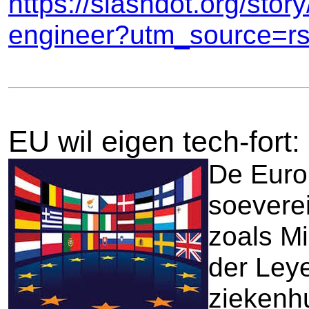
https://slashdot.org/stor
engineer?utm_source=r
EU wil eigen tech-fort
De Euro
soeverei
zoals Mi
der Leye
ziekenhu