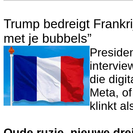
Trump bedreigt Frankri
met je bubbels”
Presiden
intervi
die digi
Meta, o
klinkt a
Oude ruzie, nieuwe dre