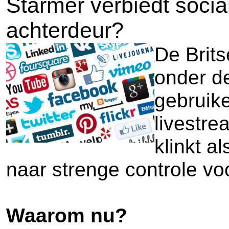
Starmer verbiedt socia
achterdeur?
De Brits
onder d
gebruik
livestre
klinkt a
naar strenge controle vo
Waarom nu?