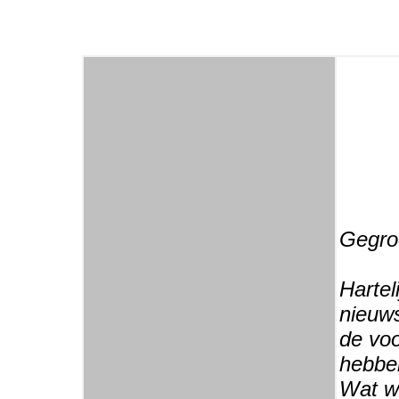
Gegroe
Hartel
nieuws
de voo
hebbe
Wat w