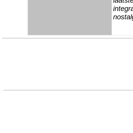
laatst
integr
nostal