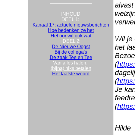
alvast
welzi
INHOUD
DEEL 1:
verwel
Kanaal 17: actuele nieuwsberichten
Hoe bedenken ze het
Het oor wil ook wat
Wil je
DEEL 2:
het la
De Nieuwe Oogst
Bij de collega's
Bezoe
De zaak Tee en Tee
(
https
Van alles halen,
(bijna) niks betalen
dageli
Het laatste woord
(
https
Je kan
feedr
(
https
Hilde