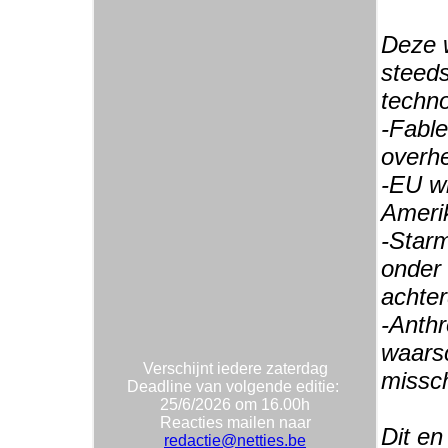
Deze w
steeds
techno
-Fable
overhe
-EU wi
Amerik
-Starm
onder 
achte
-Anthr
waarsc
Verschijnt iedere zaterdag
missch
Deadline van volgende editie:
25/6/2026 om 16.00h
Reacties mailen naar
Dit en
redactie@netties.be