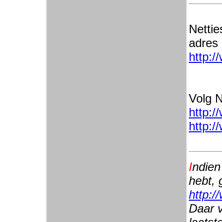
Nettie
adres
http:/
Volg N
http:/
http:/
I
ndien
hebt, 
http:/
Daar v