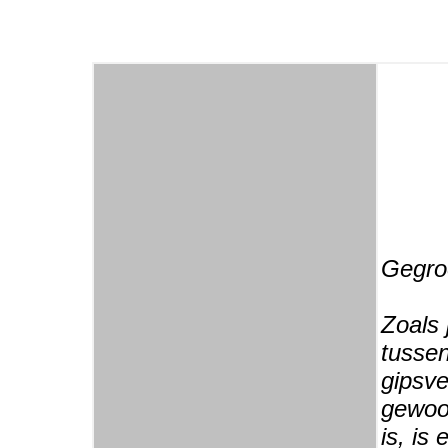
Gegroe
Zoals 
tussen
gipsve
gewoon
is, is