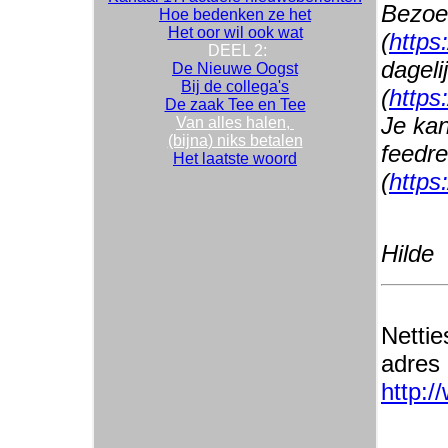
Bezoe
Hoe bedenken ze het
Het oor wil ook wat
(
https
DEEL 2:
dageli
De Nieuwe Oogst
Bij de collega's
(
https
De zaak Tee en Tee
Je kan
Van alles halen,
(bijna) niks betalen
feedr
Het laatste woord
(
https
Hilde
Nettie
adres
http:/