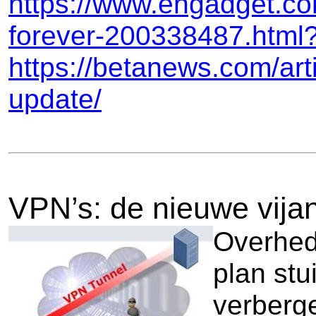
https://www.engadget.c
forever-200338487.html
https://betanews.com/art
update/
VPN’s: de nieuwe vija
Overhede
plan stu
verberge