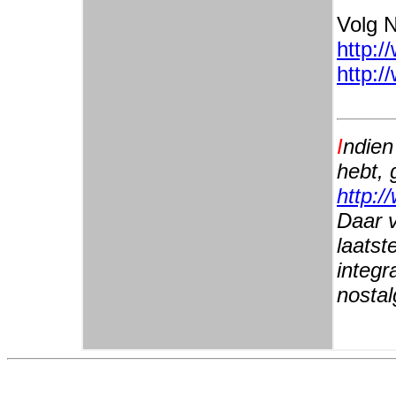
Volg N
http:/
http:/
I
ndien
hebt, 
http:/
Daar v
laatst
integr
nostal