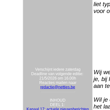
liet t
voor o
Verschijnt iedere zaterdag
Wij we
Deadline van volgende editie:
je, bi
21/5/2026 om 16.00h
Reacties mailen naar
aan t
redactie@netties.be
Wil je
INHOUD
DEEL 1:
het la
Kanaal 17: actuele nieuwsberichten