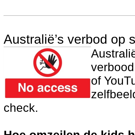
Australië’s verbod op s
Australi
verbood
of YouTu
zelfbeel
check.
Hoe omzeilen de kids 