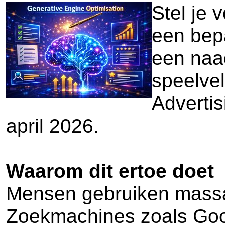
Stel je 
een bepa
een naad
speelve
Advertis
april 2026.
Waarom dit ertoe doet
Mensen gebruiken massaal
Zoekmachines zoals Googl