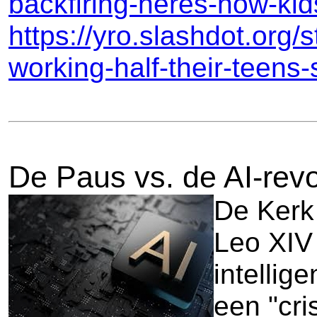
backfiring-heres-how-kids
https://yro.slashdot.org/
working-half-their-teens-
De Paus vs. de AI-rev
De Kerk 
Leo XIV 
intelli
een "cr