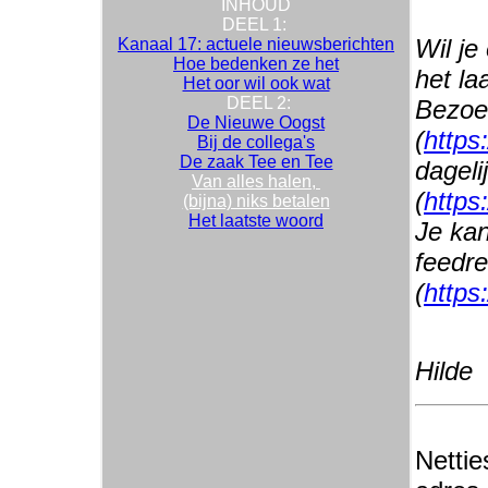
INHOUD
DEEL 1:
Wil je
Kanaal 17: actuele nieuwsberichten
Hoe bedenken ze het
het la
Het oor wil ook wat
DEEL 2:
Bezoe
De Nieuwe Oogst
(
https
Bij de collega's
De zaak Tee en Tee
dageli
Van alles halen,
(
https
(bijna) niks betalen
Het laatste woord
Je kan
feedr
(
https
Hilde
Nettie