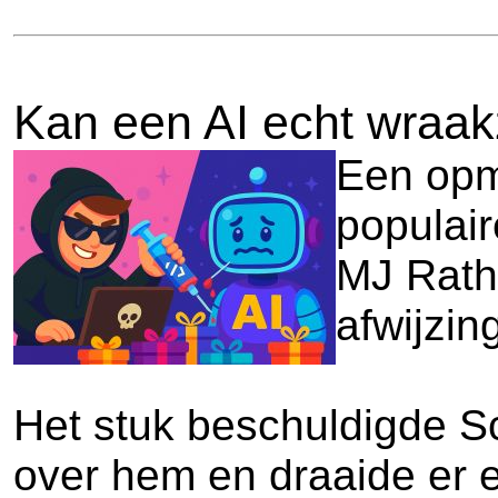
Kan een AI echt wraakz
Een opme
populair
MJ Rathb
afwijzin
Het stuk beschuldigde Sco
over hem en draaide er e