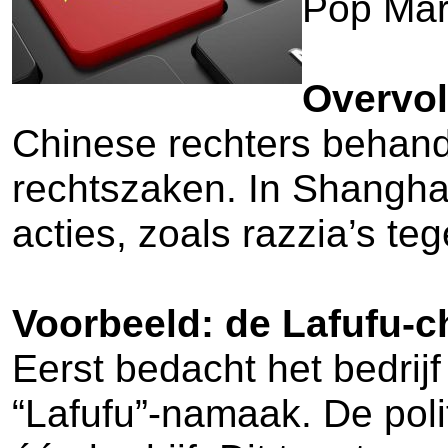
Pop Mar
Overvol
Chinese rechters behande
rechtszaken. In Shanghai
acties, zoals razzia’s t
Voorbeeld: de Lafufu-
Eerst bedacht het bedri
“Lafufu”-namaak. De poli