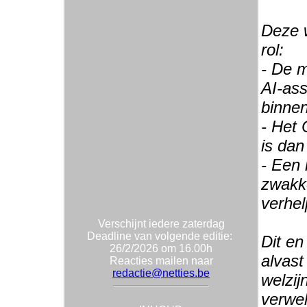
Deze w
rol:
- De 
AI-ass
binne
- Het 
is dan
- Een
zwakk
verhe
Verschijnt iedere zaterdag
Deadline van volgende editie:
Dit en
26/2/2026 om 16.00h
alvast
Reacties mailen naar
redactie@netties.be
welzi
verwel