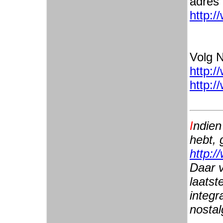
adres
http:/
Volg N
http:/
http:/
I
ndien
hebt, 
http:/
Daar v
laatst
integr
nostal