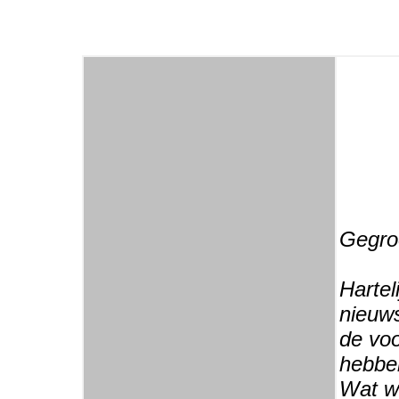
Gegroe
Hartel
nieuws
de voo
hebbe
Wat w