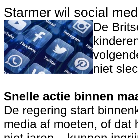
Starmer wil social me
De Brits
kinderen
volgende
niet sle
Snelle actie binnen m
De regering start binnen
media af moeten, of dat
niet jaren – kunnen ingr