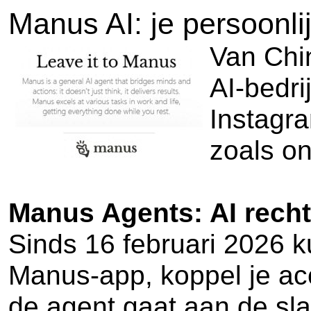
Manus AI: je persoonli
Van Chin
AI-bedr
Instagra
zoals o
Manus Agents: AI recht 
Sinds 16 februari 2026 k
Manus-app, koppel je acc
de agent gaat aan de sla