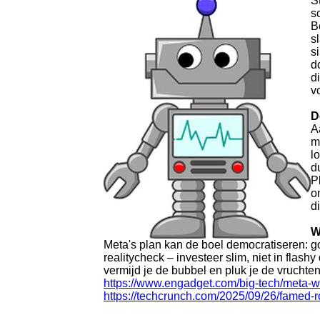
S
s
B
s
s
d
d
v
D
A
m
l
d
P
o
d
W
Meta's plan kan de boel democratiseren: g
realitycheck – investeer slim, niet in flashy
vermijd je de bubbel en pluk je de vruchte
https://www.engadget.com/big-tech/meta-w
https://techcrunch.com/2025/09/26/famed-r