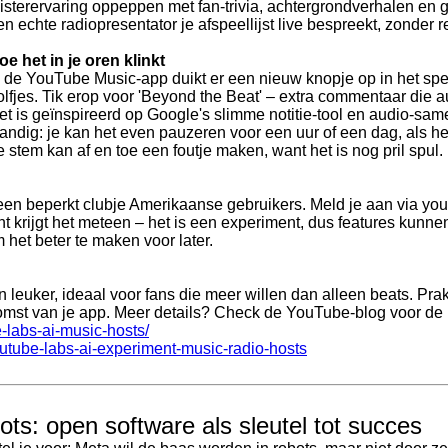
uisterervaring oppeppen met fan-trivia, achtergrondverhalen en 
en echte radiopresentator je afspeellijst live bespreekt, zonder
oe het in je oren klinkt
n de YouTube Music-app duikt er een nieuw knopje op in het spe
olfjes. Tik erop voor 'Beyond the Beat' – extra commentaar die a
et is geïnspireerd op Google's slimme notitie-tool en audio-sam
andig: je kan het even pauzeren voor een uur of een dag, als h
e stem kan af en toe een foutje maken, want het is nog pril spul.
r een beperkt clubje Amerikaanse gebruikers. Meld je aan via yo
t krijgt het meteen – het is een experiment, dus features kunn
 het beter te maken voor later.
 leuker, ideaal voor fans die meer willen dan alleen beats. Prakti
omst van je app. Meer details? Check de YouTube-blog voor de in
-labs-ai-music-hosts/
tube-labs-ai-experiment-music-radio-hosts
s: open software als sleutel tot succes