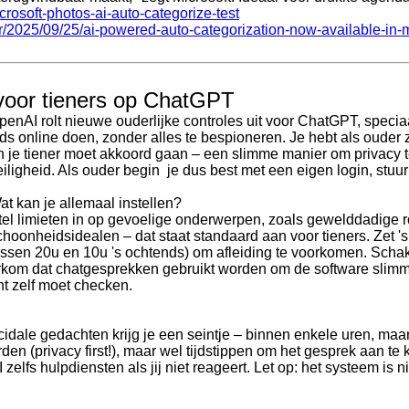
osoft-photos-ai-auto-categorize-test
/2025/09/25/ai-powered-auto-categorization-now-available-in-m
 voor tieners op ChatGPT
penAI rolt nieuwe ouderlijke controles uit voor ChatGPT, speciaa
ids online doen, zonder alles te bespioneren. Je hebt als ouder z
n je tiener moet akkoord gaan – een slimme manier om privacy te
eiligheid. Als ouder begin je dus best met een eigen login, stuur
at kan je allemaal instellen?
tel limieten in op gevoelige onderwerpen, zoals gewelddadige r
choonheidsidealen – dat staat standaard aan voor tieners. Zet '
ussen 20u en 10u 's ochtends) om afleiding te voorkomen. Sch
 voorkom dat chatgesprekken gebruikt worden om de software slim
ant zelf moet checken.
idale gedachten krijg je een seintje – binnen enkele uren, maa
n (privacy first!), maar wel tijdstippen om het gesprek aan te
zelfs hulpdiensten als jij niet reageert. Let op: het systeem is 