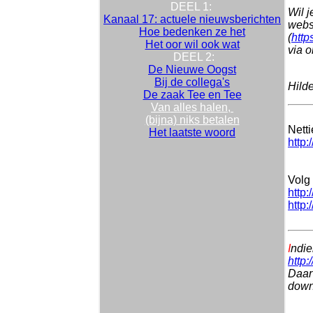
DEEL 1:
Wil 
Kanaal 17: actuele nieuwsberichten
websi
Hoe bedenken ze het
(
http
Het oor wil ook wat
via 
DEEL 2:
De Nieuwe Oogst
Bij de collega's
Hild
De zaak Tee en Tee
Van alles halen,
(bijna) niks betalen
Nett
Het laatste woord
http:
Volg 
http:
http:
I
ndie
http:
Daar 
downl