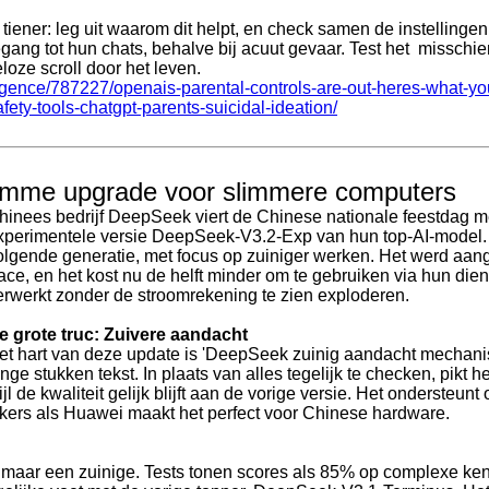
tiener: leg uit waarom dit helpt, en check samen de instellingen.
gang tot hun chats, behalve bij acuut gevaar. Test het misschien
loze scroll door het leven.
elligence/787227/openais-parental-controls-are-out-heres-what-
ety-tools-chatgpt-parents-suicidal-ideation/
imme upgrade voor slimmere computers
hinees bedrijf DeepSeek viert de Chinese nationale feestdag me
xperimentele versie DeepSeek-V3.2-Exp van hun top-AI-model. H
olgende generatie, met focus op zuiniger werken. Het werd aan
ace, en het kost nu de helft minder om te gebruiken via hun dien
erwerkt zonder de stroomrekening te zien exploderen.
e grote truc: Zuivere aandacht
et hart van deze update is 'DeepSeek zuinig aandacht mechani
ange stukken tekst. In plaats van alles tegelijk te checken, pikt h
jl de kwaliteit gelijk blijft aan de vorige versie. Het ondersteu
ers als Huawei maakt het perfect voor Chinese hardware.
us, maar een zuinige. Tests tonen scores als 85% op complexe 