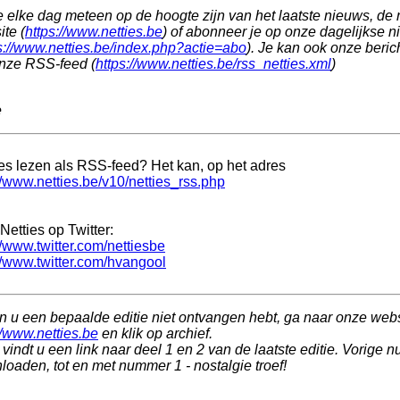
je elke dag meteen op de hoogte zijn van het laatste nieuws, d
te (
https://www.netties.be
) of abonneer je op onze dagelijkse n
s://www.netties.be/index.php?actie=abo
). Je kan ook onze beric
onze RSS-feed (
https://www.netties.be/rss_netties.xml
)
e
ies lezen als RSS-feed? Het kan, op het adres
//www.netties.be/v10/netties_rss.php
Netties op Twitter:
//www.twitter.com/nettiesbe
//www.twitter.com/hvangool
n u een bepaalde editie niet ontvangen hebt, ga naar onze web
//www.netties.be
en klik op archief.
vindt u een link naar deel 1 en 2 van de laatste editie. Vorige n
oaden, tot en met nummer 1 - nostalgie troef!