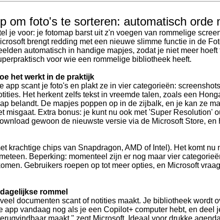
pp om foto's te sorteren: automatisch orde
tel je voor: je fotomap barst uit z'n voegen van rommelige scre
icrosoft brengt redding met een nieuwe slimme functie in de Fot
eelden automatisch in handige mapjes, zodat je niet meer hoeft 
uperpraktisch voor wie een rommelige bibliotheek heeft.
oe het werkt in de praktijk
e app scant je foto's en plakt ze in vier categorieën: screenshot
otities. Het herkent zelfs tekst in vreemde talen, zoals een Hong
ap belandt. De mapjes poppen op in de zijbalk, en je kan ze m
et misgaat. Extra bonus: je kunt nu ook met 'Super Resolution' 
ownload gewoon de nieuwste versie via de Microsoft Store, en het
met krachtige chips van Snapdragon, AMD of Intel). Het komt nu n
 meteen. Beperking: momenteel zijn er nog maar vier categorieë
n komen. Gebruikers roepen op tot meer opties, en Microsoft vr
 dagelijkse rommel
 veel documenten scant of notities maakt. Je bibliotheek wordt o
 je app vandaag nog als je een Copilot+ computer hebt, en deel j
 terugvindbaar maakt," zegt Microsoft. Ideaal voor drukke agenda