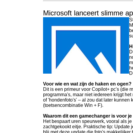
Microsoft lanceert slimme a
S
M
b
s
H
D
n
m
h
D
Voor wie en wat zijn de haken en ogen?
Dit is een primeur voor Copilot+ pc's (die 
programma's, maar niet iedereen krijgt het
of 'hondenfoto's' – al zou dat later kunne
(toetsencombinatie Win + F).
Waarom dit een gamechanger is voor je
Het bespaart uren speurwerk, vooral als je
zachtgekookt eitje. Praktische tip: Update
blij met deze update die foto's makkelijker