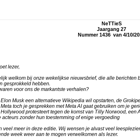
NeTTieS
Jaargang 27
Nummer 1436 van 4/10/20
et lezer,
lijk welkom bij onze wekelijkse nieuwsbrief, die alle berichten 
en gesprokkeld hebben.
waren voor ons de markantste verhalen?
 Elon Musk een alternatieve Wikipedia wil opstarten, de Grokip
 Meta toch je gesprekken met Meta AI gaat gebruiken om je geri
 Hollywood protesteert tegen de komst van Tilly Norwood, een AI
e acteurs zonder hun toestemming of enige vergoeding
n veel meer in deze editie. Wij wensen je alvast veel leesplezier
ende week weer aan te mogen verwelkomen als lezer.