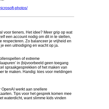
icrosoft-photos/
l voor tieners. Het idee? Meer grip op wat
elf een account nodig om dit in te stellen,
 respecteren. Zo balanceer je vrijheid en
 je een uitnodiging en wacht op ja.
ollenspellen of extreme
slaapuren' in (bijvoorbeeld geen toegang
akel spraakgesprekken of het maken van
mer te maken. Handig: kies voor meldingen
r OpenAI werkt aan snellere
 kaarten. Tips voor het gesprek komen mee
niet waterdicht, want slimme kids vinden