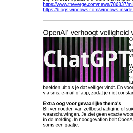
https://www.theverge.com/news/786837/micr
https://blogs.windows.com/windows-insider
OpenAI' verhoogt veiligheid
O
k
e
v
W
S
s
t
beelden uit als je dat veiliger vindt. En
via sms, e-mail of app, zodat je niet const
Extra oog voor gevaarlijke thema's
Bij vermoeden van zelfbeschadiging of suïc
waarschuwingen. Je ziet geen exacte woorde
in de melding. In noodgevallen belt OpenAI 
soms een gaatje.