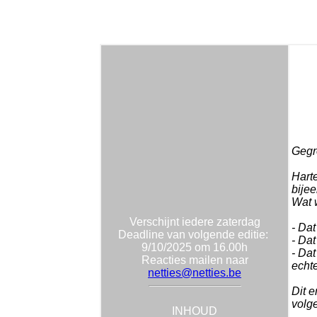
Gegro
Harte
bije
Wat 
Verschijnt iedere zaterdag
- Dat
Deadline van volgende editie:
- Dat
9/10/2025 om 16.00h
- Dat
Reacties mailen naar
echt
netties@netties.be
Dit e
volg
INHOUD