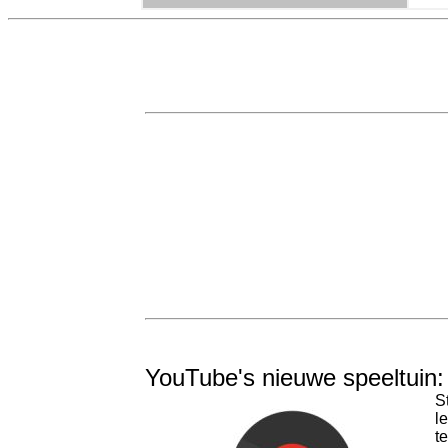
YouTube's nieuwe speeltuin
S
l
t