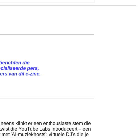
berichten die
cialiseerde pers,
rs van dit e-zine.
 ineens klinkt er een enthousiaste stem die
e twist die YouTube Labs introduceert – een
met 'AI-muziekhosts': virtuele DJ's die je