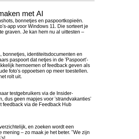
 maken met AI
enshots, bonnetjes en paspoortkopieën.
o's-app voor Windows 11. Die sorteert je
te graven. Je kan hem nu al uittesten –
s, bonnetjes, identiteitsdocumenten en
aars paspoort dat netjes in de 'Paspoort'-
akkelijk hernoemen of feedback geven als
oude foto's oppoetsen op meer toestellen.
 rolt uit.
aar testgebruikers via de Insider-
n, dus geen mapjes voor 'strandvakanties'
aagt feedback via de Feedback Hub
verzichtelijk, en zoeken wordt een
e mening – zo maak je het beter. "We zijn
's!