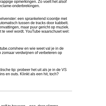
grappige opmerkingen. Zo voelt het alsof
 reclame-onderbrekingen.
elvenster: een sprankelend icoontje met
utomatisch tussen de tracks door kabbelt.
envattingen, maar puur gericht op muziek.
et te veel wordt. YouTube waarschuwt wel:
utube.com/new en wie weet val je in de
en zomaar verdwijnen of verbeteren op
sche tip: probeer het uit als je in de VS
s en outs. Klinkt als een hit, toch?