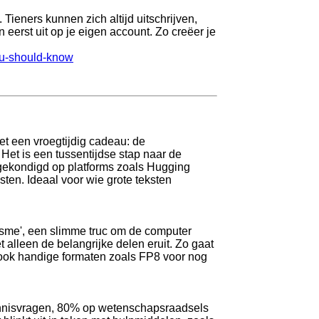
 Tieners kunnen zich altijd uitschrijven,
 eerst uit op je eigen account. Zo creëer je
you-should-know
t een vroegtijdig cadeau: de
et is een tussentijdse stap naar de
gekondigd op platforms zoals Hugging
sten. Ideaal voor wie grote teksten
sme', een slimme truc om de computer
et alleen de belangrijke delen eruit. Zo gaat
nt ook handige formaten zoals FP8 voor nog
kennisvragen, 80% op wetenschapsraadsels