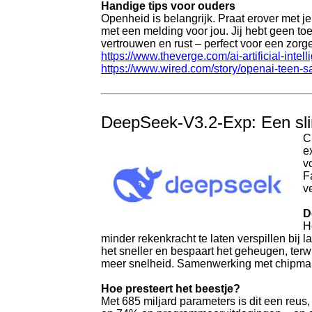
Handige tips voor ouders
Openheid is belangrijk. Praat erover met je 
met een melding voor jou. Jij hebt geen toe
vertrouwen en rust – perfect voor een zorge
https://www.theverge.com/ai-artificial-int
https://www.wired.com/story/openai-teen-saf
DeepSeek-V3.2-Exp: Een sl
C
e
v
F
v
D
H
minder rekenkracht te laten verspillen bij l
het sneller en bespaart het geheugen, terwi
meer snelheid. Samenwerking met chipmak
Hoe presteert het beestje?
Met 685 miljard parameters is dit een re