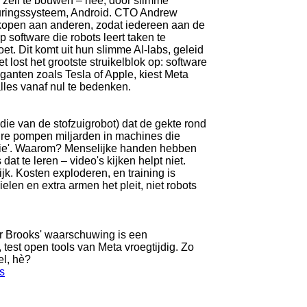
e zelf te bouwen – nee, door slimme
turingssysteem, Android. CTO Andrew
erkopen aan anderen, zodat iedereen aan de
 software die robots leert taken te
et. Dit komt uit hun slimme AI-labs, geleid
 lost het grootste struikelblok op: software
iganten zoals Tesla of Apple, kiest Meta
lles vanaf nul te bedenken.
ie van de stofzuigrobot) dat de gekte rond
gure pompen miljarden in machines die
asie'. Waarom? Menselijke handen hebben
t te leren – video's kijken helpt niet.
ijk. Kosten exploderen, en training is
elen en extra armen het pleit, niet robots
ar Brooks' waarschuwing is een
t, test open tools van Meta vroegtijdig. Zo
el, hè?
s