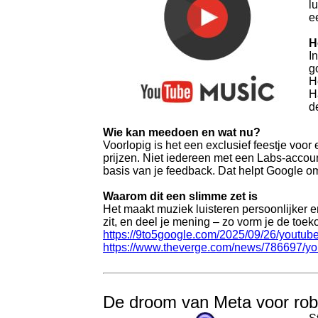
l
e
H
I
g
H
H
d
Wie kan meedoen en wat nu?
Voorlopig is het een exclusief feestje voo
prijzen. Niet iedereen met een Labs-accoun
basis van je feedback. Dat helpt Google om
Waarom dit een slimme zet is
Het maakt muziek luisteren persoonlijker en
zit, en deel je mening – zo vorm je de toek
https://9to5google.com/2025/09/26/youtube
https://www.theverge.com/news/786697/you
De droom van Meta voor robot