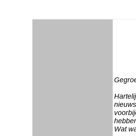
Gegroe
Harteli
nieuwsb
voorbi
hebben
Wat wa