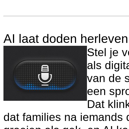
AI laat doden herleven
Stel je 
als digi
van de s
een spr
Dat klin
dat families na iemands 