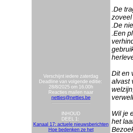
.De tr
zoveel 
.De ni
.Een p
verhin
gebruik
herlev
Dit en 
Verschijnt iedere zaterdag
alvast 
Deadline van volgende editie:
28/8/2025 om 16.00h
welzij
Reacties mailen naar
verwel
netties@netties.be
Wil je
INHOUD
DEEL 1:
het la
Kanaal 17: actuele nieuwsberichten
Bezoek
Hoe bedenken ze het