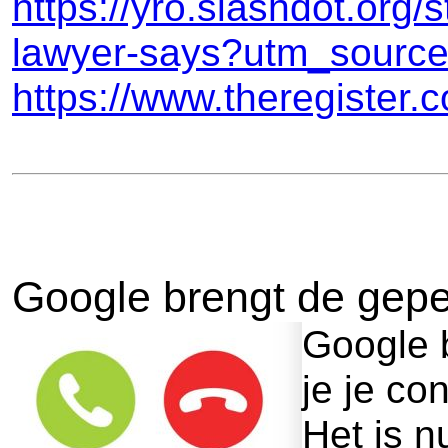
https://yro.slashdot.org/
lawyer-says?utm_sourc
https://www.theregister
Google brengt de geper
Google b
je je co
Het is n