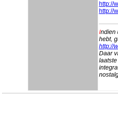
http://
http:/
I
ndien 
hebt, 
http://
Daar vi
laatste
integr
nostalg