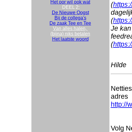
Het oor wil ook wat
(
https:
DEEL 2:
dageli
De Nieuwe Oogst
Bij de collega's
(
https:
De zaak Tee en Tee
Je kan 
Van alles halen,
(bijna) niks betalen
feedre
Het laatste woord
(
https:
Hilde
Nettie
adres
http://
Volg Ne