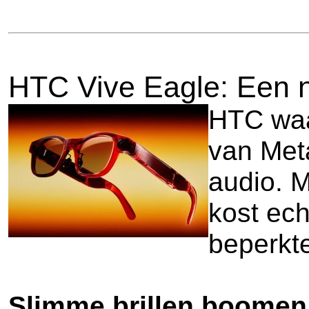
HTC Vive Eagle: Een n
HTC waag
van Met
audio. M
kost ech
beperkte
Slimme brillen boomen