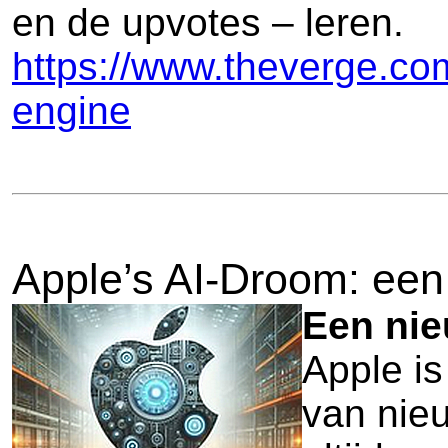
en de upvotes – leren.
https://www.theverge.co
engine
Apple’s AI-Droom: een 
Een nie
Apple is
van nieu