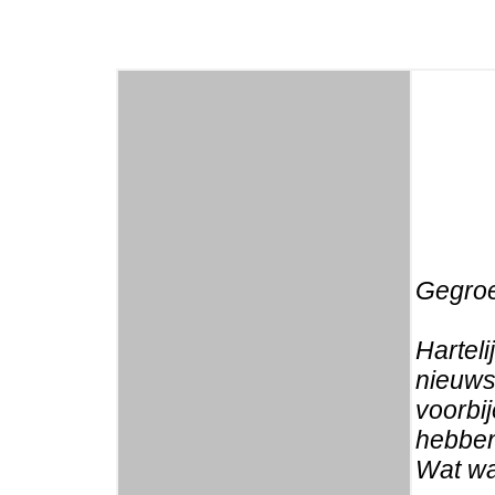
Gegroe
Harteli
nieuwsb
voorbi
hebben
Wat wa