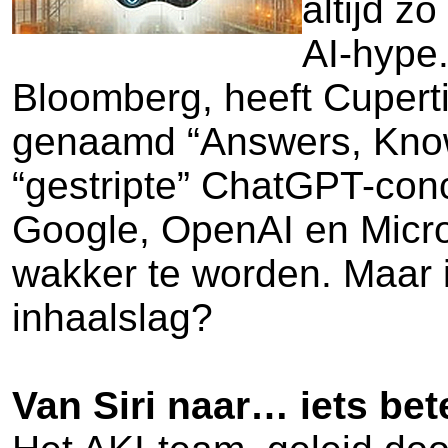
altijd z
AI-hype.
Bloomberg, heeft Cupert
genaamd “Answers, Knowl
“gestripte” ChatGPT-concu
Google, OpenAI en Micros
wakker te worden. Maar 
inhaalslag?
Van Siri naar… iets bet