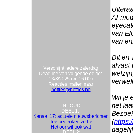
Uitera
AI-mod
eyecat
van El
van en
Dit en 
alvast 
Verschijnt iedere zaterdag
welzij
Deadline van volgende editie:
13/8/2025 om 16.00h
verwel
Reacties mailen naar
netties@netties.be
Wil je
het la
INHOUD
DEEL 1:
Bezoek
Kanaal 17: actuele nieuwsberichten
(
https:
Hoe bedenken ze het
Het oor wil ook wat
dageli
DEEL 2: