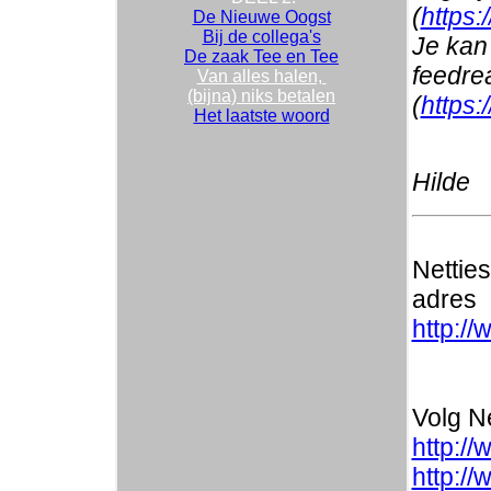
(
https:
De Nieuwe Oogst
Bij de collega's
Je kan 
De zaak Tee en Tee
feedre
Van alles halen,
(bijna) niks betalen
(
https:
Het laatste woord
Hilde
Nettie
adres
http://
Volg Ne
http://
http:/