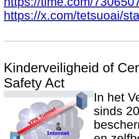
https://time.com/7306507
https://x.com/tetsuoai/
Kinderveiligheid of C
Safety Act
In het V
sinds 20
bescher
en zelfb