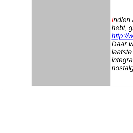
I
ndien 
hebt, 
http://
Daar vi
laatste
integr
nostalg