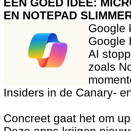
EEN GOED IDEE: MICR
EN NOTEPAD SLIMMER
Google 
Google I
AI stopp
zoals No
momente
Insiders in de Canary- e
Concreet gaat het om up