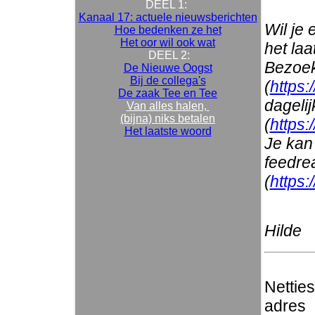
DEEL 1:
Kanaal 17: actuele nieuwsberichten
Wil je
Hoe bedenken ze het
Het oor wil ook wat
het la
DEEL 2:
Bezoek
De Nieuwe Oogst
Bij de collega's
(
https:
De zaak Tee en Tee
dageli
Van alles halen,
(bijna) niks betalen
(
https:
Het laatste woord
Je kan 
feedre
(
https:
Hilde
Nettie
adres