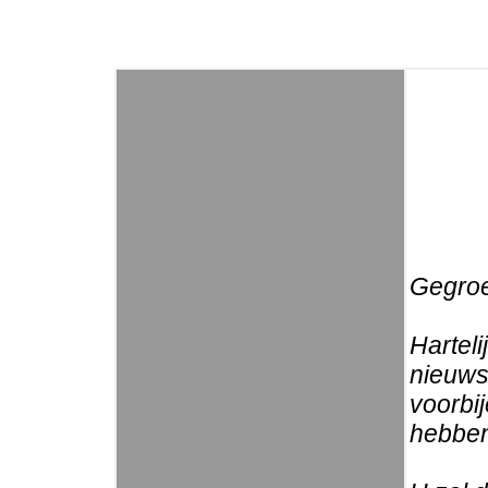
Gegroe
Harteli
nieuwsb
voorbi
hebben