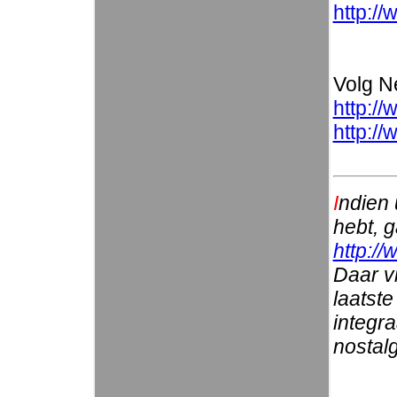
http://
Volg Ne
http://
http:/
I
ndien 
hebt, 
http://
Daar vi
laatste
integr
nostalg