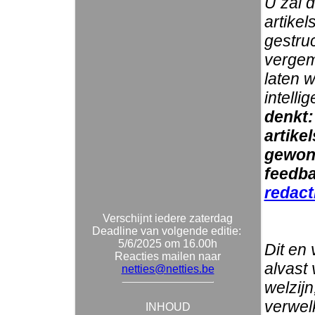
U zal 
artikel
gestruc
vergem
laten w
intelli
denkt:
artikel
gewonn
feedba
redact
Verschijnt iedere zaterdag
Deadline van volgende editie:
5/6/2025 om 16.00h
Dit en 
Reacties mailen naar
alvast 
netties@netties.be
welzij
verwel
INHOUD