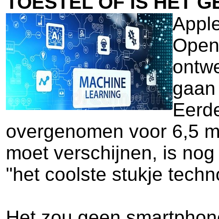
TOESTEL OF IS HET 
Apple
Open
ontwe
gaan
Eerde
overgenomen voor 6,5 mil
moet verschijnen, is no
"het coolste stukje techno
Het zou geen smartphone