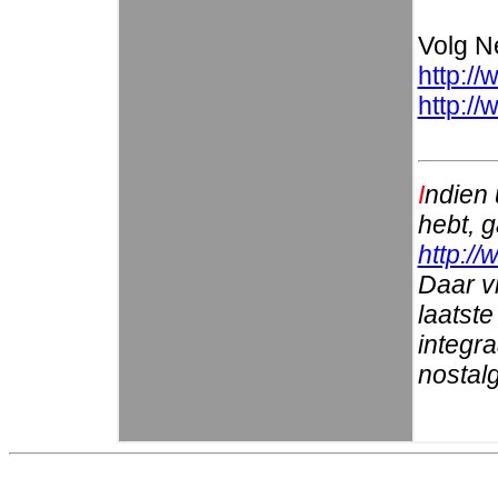
Volg Ne
http://
http:/
I
ndien 
hebt, 
http://
Daar vi
laatste
integr
nostalg