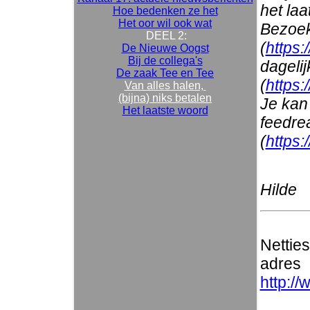
het la
Hoe bedenken ze het
Het oor wil ook wat
Bezoek
DEEL 2:
(
https:
De Nieuwe Oogst
Bij de collega's
dageli
De zaak Tee en Tee
(
https:
Van alles halen,
(bijna) niks betalen
Je kan 
Het laatste woord
feedre
(
https:
Hilde
Nettie
adres
http://