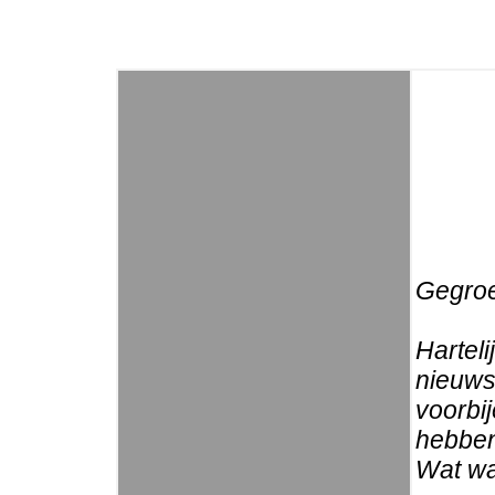
Gegroe
Harteli
nieuwsb
voorbi
hebben
Wat wa