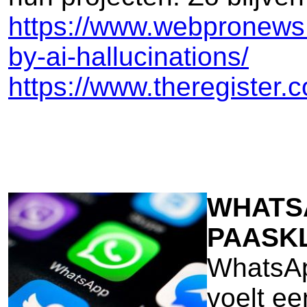
https://www.webpronews.
by-ai-hallucinations/
https://www.theregister
WHATSA
PAASKL
WhatsAp
voelt ee