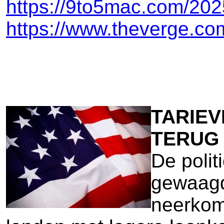
https://9to5mac.com/2025
https://www.theverge.co
TARIEV
TERUG
De polit
gewaagd 
neerkom