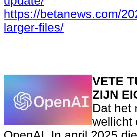
update/
https://betanews.com/20
larger-files/
VETE T
ZIJN E
Dat het
wellicht
OpenAI. In april 2025 d