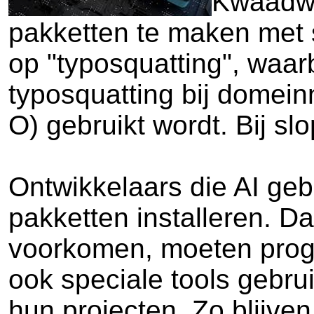
Kwaadwi
pakketten te maken met sc
op "typosquatting", waa
typosquatting bij domein
O) gebruikt wordt. Bij sl
Ontwikkelaars die AI ge
pakketten installeren. D
voorkomen, moeten progr
ook speciale tools gebr
hun projecten. Zo blijven