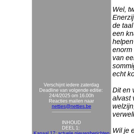
Wel, tw
Enerzi
de taal
een kna
helpen 
enorm 
van ee
sommig
echt k
Verschijnt iedere zaterdag
Dit en 
Deadline van volgende editie:
24/4/2025 om 16.00h
alvast 
Reacties mailen naar
welzij
netties@netties.be
verwel
INHOUD
DEEL 1:
Wil je
Kanaal 17: actuele nieuwsberichten