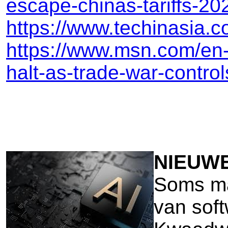
escape-chinas-tariffs-20
https://www.techinasia.c
https://www.msn.com/en-c
halt-as-trade-war-contr
NIEUW
Soms maa
van soft