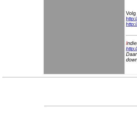
Volg 
http:
http:
I
ndie
http:
Daar 
downl