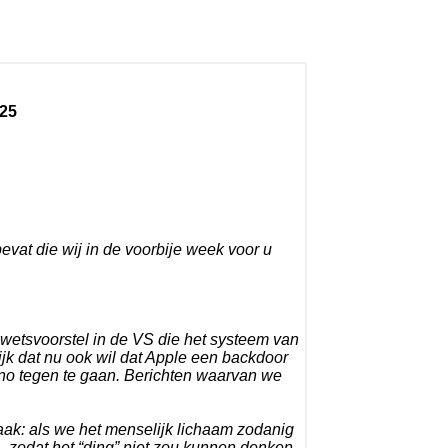
25
bevat die wij in de voorbije week voor u
wetsvoorstel in de VS die het systeem van
jk dat nu ook wil dat Apple een backdoor
orno tegen te gaan. Berichten waarvan we
aak: als we het menselijk lichaam zodanig
 zodat het “ding” niet zou kunnen denken