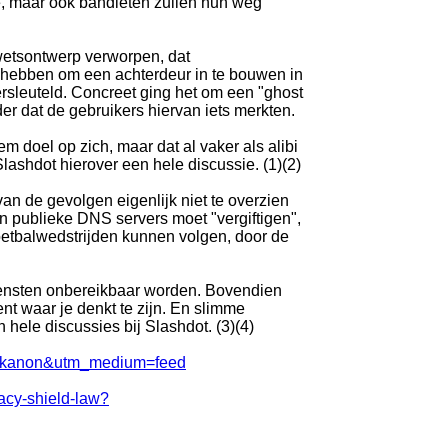
tie, maar ook bandieten zullen hun weg
wetsontwerp verworpen, dat
 hebben om een achterdeur in te bouwen in
ersleuteld. Concreet ging het om een "ghost
der dat de gebruikers hiervan iets merkten.
 doel op zich, maar dat al vaker als alibi
Slashdot hierover een hele discussie. (1)(2)
an de gevolgen eigenlijk niet te overzien
jn publieke DNS servers moet "vergiftigen",
oetbalwedstrijden kunnen volgen, door de
iensten onbereikbaar worden. Bovendien
t waar je denkt te zijn. En slimme
ele discussies bij Slashdot. (3)(4)
nlinkanon&utm_medium=feed
racy-shield-law?