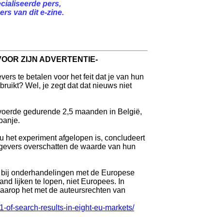
cialiseerde pers,
rs van dit e-zine.
VOOR ZIJN ADVERTENTIE-
ers te betalen voor het feit dat je van hun
uikt? Wel, je zegt dat dat nieuws niet
tvoerde gedurende 2,5 maanden in België,
panje.
u het experiment afgelopen is, concludeert
itgevers overschatten de waarde van hun
en bij onderhandelingen met de Europese
nd lijken te lopen, niet Europees. In
waarop het met de auteursrechten van
1-of-search-results-in-eight-eu-markets/