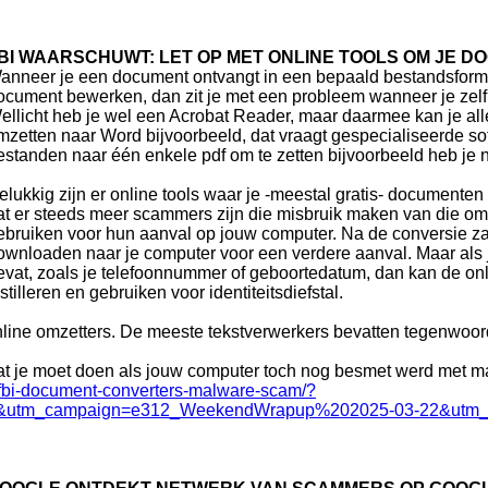
BI WAARSCHUWT: LET OP MET ONLINE TOOLS OM JE D
anneer je een document ontvangt in een bepaald bestandsformaa
ocument bewerken, dan zit je met een probleem wanneer je zelf 
ellicht heb je wel een Acrobat Reader, maar daarmee kan je 
mzetten naar Word bijvoorbeeld, dat vraagt gespecialiseerde so
estanden naar één enkele pdf om te zetten bijvoorbeeld heb je nie
elukkig zijn er online tools waar je -meestal gratis- document
at er steeds meer scammers zijn die misbruik maken van die om
ebruiken voor hun aanval op jouw computer. Na de conversie z
ownloaden naar je computer voor een verdere aanval. Maar als 
evat, zoals je telefoonnummer of geboortedatum, dan kan de onli
istilleren en gebruiken voor identiteitsdiefstal.
line omzetters. De meeste tekstverwerkers bevatten tegenwoordig
 wat je moet doen als jouw computer toch nog besmet werd met m
s-fbi-document-converters-malware-scam/?
&utm_campaign=e312_WeekendWrapup%202025-03-22&utm_term