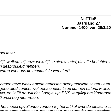
NeTTieS
Jaargang 27
Nummer 1409 van 29/3/20
et lezer,
lijk welkom bij onze wekelijkse nieuwsbrief, die alle berichten 
en gesprokkeld hebben.
waren voor ons de markantste verhalen?
adden deze week enkele berichten over juridische zaken - een 
 generated content wel eens onderuit zou kunnen halen.; Frankri
wt, en Italië dat wil dat Google zijn DNS vergiftigt om kinderp
tkomst nog niet weten.
 het meest opvallende vonden wij het artikel over de ethische z
en kunnen nabootsen, met organen, maar zonder zenuwstelsel -