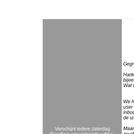
Gegro
Harte
bije
Wat 
We h
user
inbou
de ui
Maar
Verschijnt iedere zaterdag
zoud