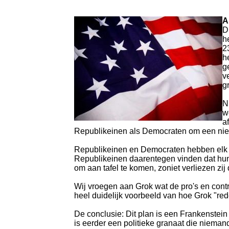
A
D
h
2
h
g
v
g
N
w
a
Republikeinen als Democraten om een nieuw
Republikeinen en Democraten hebben elk h
Republikeinen daarentegen vinden dat hun 
om aan tafel te komen, zoniet verliezen zij
Wij vroegen aan Grok wat de pro's en cont
heel duidelijk voorbeeld van hoe Grok "red
De conclusie: Dit plan is een Frankenstein 
is eerder een politieke granaat die niemand