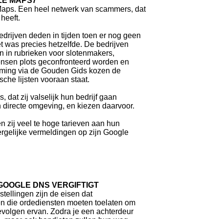
LE MAPS7
 Maps. Een heel netwerk van scammers, dat
heeft.
drijven deden in tijden toen er nog geen
t was precies hetzelfde. De bedrijven
n in rubrieken voor slotenmakers,
nsen plots geconfronteerd worden en
mming via de Gouden Gids kozen de
sche lijsten vooraan staat.
 dat zij valselijk hun bedrijf gaan
 directe omgeving, en kiezen daarvoor.
zij veel te hoge tarieven aan hun
ergelijke vermeldingen op zijn Google
 GOOGLE DNS VERGIFTIGT
stellingen zijn de eisen dat
en die ordediensten moeten toelaten om
evolgen ervan. Zodra je een achterdeur