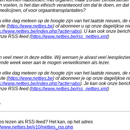
jn voelen, is het dan ethisch verantwoord om dat te doen, en dat
edicijnen, of voor orgaantransplantaties?
u elke dag meteen op de hoogte zijn van het laatste nieuws, d
te (
https://www.netties.be
) of abonneer u op onze dagelijkse n
s://www.netties.be/index.php?actie=abo
). U kan ook onze beric
onze RSS-feed (
https://www.netties.be/rss_netties.xml
)
n veel meer in deze editie. Wij wensen je alvast veel leesplezier
ende week weer aan te mogen verwelkomen als lezer.
je elke dag meteen op de hoogte zijn van het laatste nieuws, d
te (
https://www.netties.be
) of abonneer je op onze dagelijkse n
s://www.netties.be/index.php?actie=abo
). Je kan ook onze beric
onze RSS-feed (
https://www.netties.be/rss_netties.xml
)
e
ies lezen als RSS-feed? Het kan, op het adres
//www.netties.be/v10/netties_rss.php