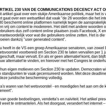
RTIKEL 230 VAN DE COMMUNICATIONS DECENCY ACT O
it artikel gaat over een stukje Amerikaanse politiek, maar het i
et gaat over een wetsartikel dat vaak "de 26 woorden die het i
30 beschermt online platformen namelijk tegen de aansprakelijk
en vrij om content te modereren. Het stelt met andere woorden 
ebruikers dus zelf content online plaatsen zoals Facebook, X en
erantwoordelijk voor wat die gebruikers online zetten. Het is die v
roeien dankzij "user generated content".
u heeft in de VS een groep Amerikaanse senatoren, van zowel
etsvoorstel voorbereid om Section 230 te laten vervallen per 1 
fgeschaft, maar vervalt. En als er geen alternatief komt, dan blijf
 alternatief te vinden, en hierover met het Congres te onderh
un eigen motieven om Section 230 te updaten. Democraten wil
standpunten te vaak gecensureerd worden. Met deze deadline z
 deze juridische bescherming volledig.
ra's waren van het wetsvoorstel - en moedigden het aan om de kr
eneert".
van goede bedoelingen, vendetta’s en naïviteit. Het artikel pres
 weet te ontmantelen. Als het doorgaat, verandert het internet –