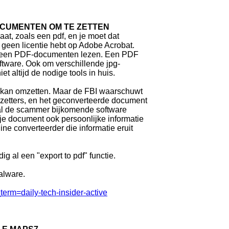
OCUMENTEN OM TE ZETTEN
t, zoals een pdf, en je moet dat
geen licentie hebt op Adobe Acrobat.
alleen PDF-documenten lezen. Een PDF
ftware. Ook om verschillende jpg-
t altijd de nodige tools in huis.
en kan omzetten. Maar de FBI waarschuwt
zetters, en het geconverteerde document
al de scammer bijkomende software
je document ook persoonlijke informatie
ne converteerder die informatie eruit
 al een "export to pdf" functie.
alware.
=daily-tech-insider-active