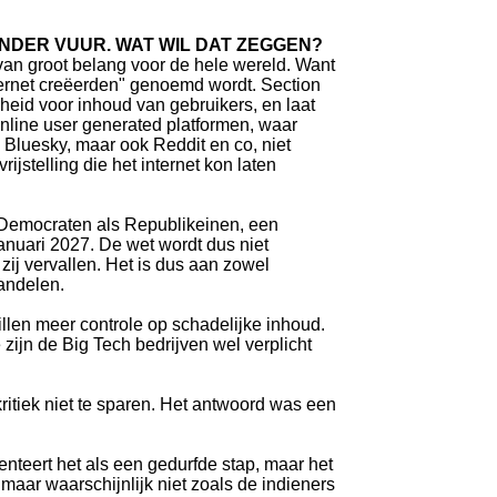
NDER VUUR. WAT WIL DAT ZEGGEN?
s van groot belang voor de hele wereld. Want
nternet creëerden" genoemd wordt. Section
heid voor inhoud van gebruikers, en laat
online user generated platformen, waar
 Bluesky, maar ook Reddit en co, niet
rijstelling die het internet kon laten
 Democraten als Republikeinen, een
januari 2027. De wet wordt dus niet
t zij vervallen. Het is dus aan zowel
andelen.
len meer controle op schadelijke inhoud.
ijn de Big Tech bedrijven wel verplicht
itiek niet te sparen. Het antwoord was een
enteert het als een gedurfde stap, maar het
 maar waarschijnlijk niet zoals de indieners