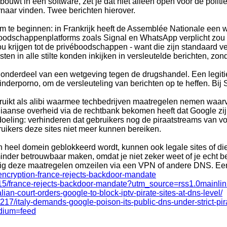
nbouwt in een software, zet je dat niet alleen open voor de poli
rnaar vinden. Twee berichten hierover.
m te beginnen: in Frankrijk heeft de Assemblée Nationale een 
oodschappenplatforms zoals Signal en WhatsApp verplicht zou
u krijgen tot de privéboodschappen - want die zijn standaard v
ten in alle stilte konden inkijken in versleutelde berichten, zon
onderdeel van een wetgeving tegen de drugshandel. Een legitiem
inderporno, om de versleuteling van berichten op te heffen. Bij 
ebruikt als alibi waarmee techbedrijven maatregelen nemen waarv
taliaanse overheid via de rechtbank bekomen heeft dat Google zi
doeling: verhinderen dat gebruikers nog de piraatstreams van v
uikers deze sites niet meer kunnen bereiken.
n heel domein geblokkeerd wordt, kunnen ook legale sites of d
nder betrouwbaar maken, omdat je niet zeker weet of je echt ben
ig deze maatregelen omzeilen via een VPN of andere DNS. Een h
-encryption-france-rejects-backdoor-mandate
855215/france-rejects-backdoor-mandate?utm_source=rss1.0mai
ian-court-orders-google-to-block-iptv-pirate-sites-at-dns-level/
43217/italy-demands-google-poison-its-public-dns-under-strict-pi
dium=feed