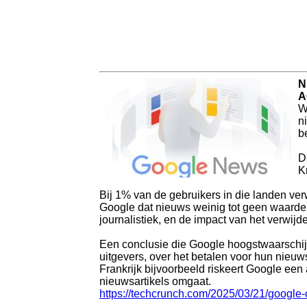
N
A
W
n
be
D
K
Bij 1% van de gebruikers in die landen ve
Google dat nieuws weinig tot geen waarde h
journalistiek, en de impact van het verwijde
Een conclusie die Google hoogstwaarschijnl
uitgevers, over het betalen voor hun nieuws
Frankrijk bijvoorbeeld riskeert Google een
nieuwsartikels omgaat.
https://techcrunch.com/2025/03/21/google-cl