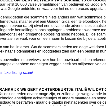
OOGLE ONTDEKT NETWERK VAN SCAMMERS OP GOOG
aar liefst 10.000 valse vermeldingen van bedrijven op Google
s wat Google ontdekte, en waarvoor het nu een proces opgestart 
igenlijk deden die scammers niets anders dan wat schimmige be
nternet was, maar er wel een Gouden Gids, een telefoonboek, he
orgden ervoor dat zij ofwel een opvallende advertenties plaatste
ringende herstellingen, ontstoppingen - problemen waarmee me
aarvoor zij een dringende oplossing nodig hebben. Bij de sca
nverlaten er vaak voor om een naam te kiezen die bij de alfabeti
den van het Internet. Wat de scammers heden ten dage wel doen is,
 naar slotenmakers en loodgieters zien dan een bedrijf in hun
bovendien nepreviews over hun betrouwbaarheid, en rekenden 
aangepakt hebben: naar eigen zeggen heeft het miljoenen van d
-fake-listing-scam/
RANKRIJK WEIGERT ACHTERDEURTJE, ITALIË WIL DAT
at ook de reden ervoor moge zijn, er zullen altijd wetgevende in
echnologiebedrijven achterdeurtjes of andere maatregelen nem
isdaad te bestraffen - maar die daarbij niet nadenken over de g