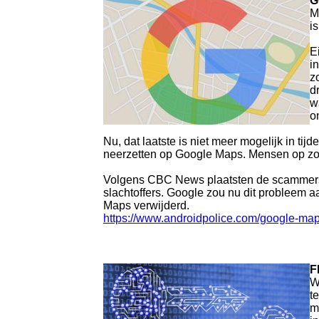
G
M
i
E
i
z
d
w
o
Nu, dat laatste is niet meer mogelijk in tij
neerzetten op Google Maps. Mensen op zoek
Volgens CBC News plaatsten de scammers 
slachtoffers. Google zou nu dit probleem 
Maps verwijderd.
https://www.androidpolice.com/google-maps
F
W
t
m