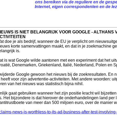
ons bereiken via de reguliere en de gespe
Internet, eigen correspondenten en de leze
IEUWS IS NIET BELANGRIJK VOOR GOOGLE - ALTHANS 
CTIVITEITEN
at doe je als bedrijf, wanneer de EU je verplicht om nieuwsuitgev
ieuws korte samenvattingen maakt, en dat in je zoekmachine gebr
langrijk is.
at is wat Google wilde aantonen met een experiment dat het ui
roatië, Denemarken, Griekenland, Italië, Nederland, Polen en S
rwijderde Google gewoon het nieuws bij de zoekresultaten. En n
eeft voor zijn advertentie-activiteiten. Met andere woorden: u
ren van het nieuws was statistisch bijna nihil.
ijk gaat gebruiken wanneer het zijn positie kracht wil bijzett
. Het bijzondere is dat hierover de onderhandelingen land per la
 antitrustboete van meer dan 500 miljoen euro, over de manier 
aims-news-is-worthless-to-its-ad-business-after-test-involving-