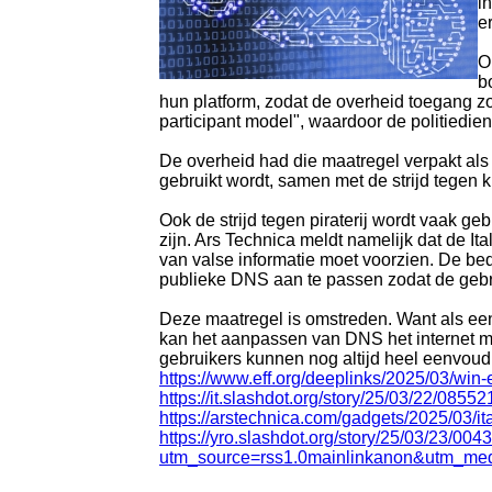
i
e
O
b
hun platform, zodat de overheid toegang zo
participant model", waardoor de politiediens
De overheid had die maatregel verpakt als 
gebruikt wordt, samen met de strijd tegen k
Ook de strijd tegen piraterij wordt vaak g
zijn. Ars Technica meldt namelijk dat de I
van valse informatie moet voorzien. De be
publieke DNS aan te passen zodat de gebr
Deze maatregel is omstreden. Want als ee
kan het aanpassen van DNS het internet mi
gebruikers kunnen nog altijd heel eenvoud
https://www.eff.org/deeplinks/2025/03/win
https://it.slashdot.org/story/25/03/22/0
https://arstechnica.com/gadgets/2025/03/ital
https://yro.slashdot.org/story/25/03/23/00
utm_source=rss1.0mainlinkanon&utm_me