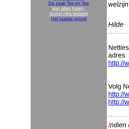
welzijn
De zaak Tee en Tee
Van alles halen,
(bijna) niks betalen
Het laatste woord
Hilde
Nettie
adres
http://
Volg Ne
http://
http:/
I
ndien 