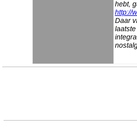
hebt, 
http://
Daar vi
laatste
integr
nostalg