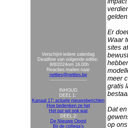
impact 
verdie
gelden
Er doet
Waar to
sites a
bewust
Verschijnt iedere zaterdag
Deadline van volgende editie:
hebben
8/8/2024om 16.00h
modelle
Reacties mailen naar
netties@netties.be
meer c
gratis 
INHOUD
bestaa
DEEL 1:
Kanaal 17: actuele nieuwsberichten
Hoe bedenken ze het
Dat en 
Het oor wil ook wat
gewenst
DEEL 2:
De Nieuwe Oogst
op ons
Bij de collega's