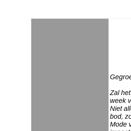
Gegroe
Zal he
week ve
Niet a
bod, z
Mode v