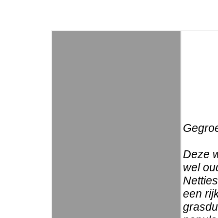
Gegroe
Deze w
wel ou
Nettie
een rij
grasdui