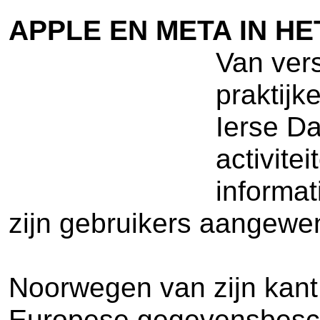
APPLE EN META IN H
Van ver
praktijk
Ierse Da
activite
informa
zijn gebruikers aangewen
Noorwegen van zijn kant 
Europese gegevensbesche