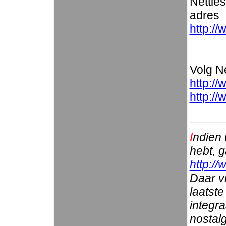
Nettie
adres
http://
Volg Ne
http://
http:/
I
ndien 
hebt, 
http://
Daar vi
laatste
integr
nostalg