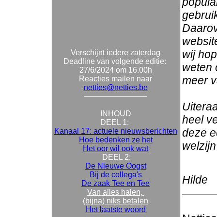
popula
gebrui
Daarove
websit
wij hop
Verschijnt iedere zaterdag
Deadline van volgende editie:
weten o
27/6/2024 om 16.00h
meer v
Reacties mailen naar
netties@netties.be
Uiteraa
INHOUD
heel v
DEEL 1:
deze ed
Kanaal 17: actuele nieuwsberichten
Hoe bedenken ze het
welzijn
Het oor wil ook wat
DEEL 2:
De Nieuwe Oogst
Bij de collega's
Hilde
De zaak Tee en Tee
Van alles halen,
(bijna) niks betalen
Het laatste woord