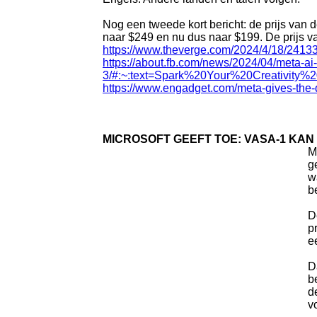
Nog een tweede kort bericht: de prijs van
naar $249 en nu dus naar $199. De prijs va
https://www.theverge.com/2024/4/18/241338
https://about.fb.com/news/2024/04/meta-ai-a
3/#:~:text=Spark%20Your%20Creativi
https://www.engadget.com/meta-gives-the-
MICROSOFT GEEFT TOE: VASA-1 KA
M
g
w
b
D
p
e
D
b
d
v