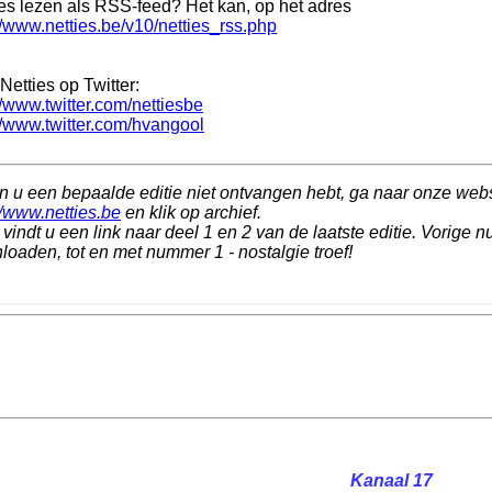
ies lezen als RSS-feed? Het kan, op het adres
//www.netties.be/v10/netties_rss.php
Netties op Twitter:
//www.twitter.com/nettiesbe
//www.twitter.com/hvangool
n u een bepaalde editie niet ontvangen hebt, ga naar onze web
//www.netties.be
en klik op archief.
vindt u een link naar deel 1 en 2 van de laatste editie. Vorige n
oaden, tot en met nummer 1 - nostalgie troef!
Kanaal 17