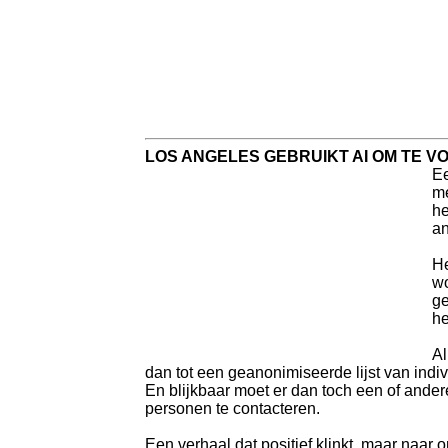
LOS ANGELES GEBRUIKT AI OM TE
Ee
me
he
an
He
wo
ge
he
Al
dan tot een geanonimiseerde lijst van indi
En blijkbaar moet er dan toch een of ander
personen te contacteren.
Een verhaal dat positief klinkt, maar naar 