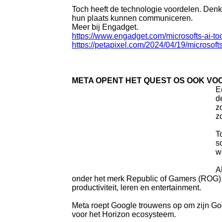
Toch heeft de technologie voordelen. Den
hun plaats kunnen communiceren.
Meer bij Engadget.
https://www.engadget.com/microsofts-ai-too
https://petapixel.com/2024/04/19/microso
META OPENT HET QUEST OS OOK VO
E
d
z
z
T
s
w
A
onder het merk Republic of Gamers (ROG) 
productiviteit, leren en entertainment.
Meta roept Google trouwens op om zijn Goo
voor het Horizon ecosysteem.