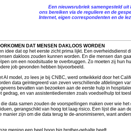
Een nieuwsrubriek samengesteld uit 
ons bereiken via de reguliere en de gespe
Internet, eigen correspondenten en de leze
 VOORKOMEN DAT MENSEN DAKLOOS WORDEN
n idee dat op het eerste zicht prima lijkt. Een overheidsdienst 
nsen dakloos zouden kunnen worden. En die mensen dan gaat co
lpen om een noodsituatie te overbruggen. Zo moeten zij hun huid
dere job gevonden hebben bijvoorbeeld.
t AI model, zo lees je bij CNBC, werd ontwikkeld door het Cali
rden data geïntegreerd van zeven verschillende afdelingen van
gevens bevatten van bezoeken aan de eerste hulp in hospitale
t gedrag, en van assistentiediensten zoals voedselhulp tot toe
 die data samen zouden de voorspellingen maken over wie het g
viduen, gerangschikt van hoog tot laag risico. Een lijst die aan
e manier zijn om die data terug te de-anonimiseren, want anders 
onze mening een heel hoog big brother-gehalte heeft...