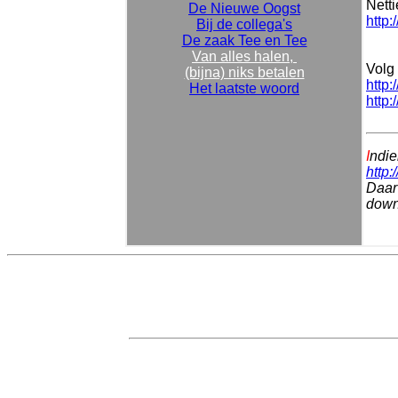
Nett
De Nieuwe Oogst
http:
Bij de collega's
De zaak Tee en Tee
Van alles halen,
Volg 
(bijna) niks betalen
http:
Het laatste woord
http:
I
ndie
http:
Daar 
downl