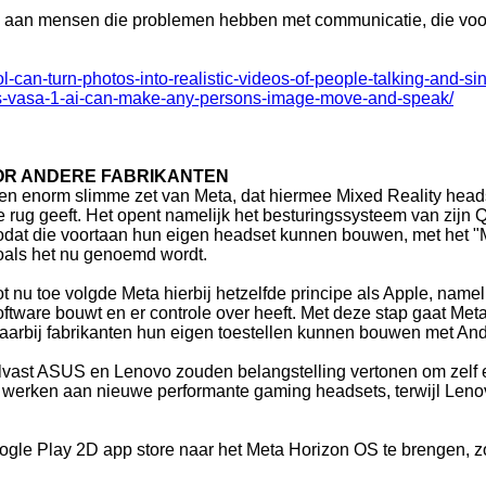
k aan mensen die problemen hebben met communicatie, die voor
l-can-turn-photos-into-realistic-videos-of-people-talking-and-
fts-vasa-1-ai-can-make-any-persons-image-move-and-speak/
OR ANDERE FABRIKANTEN
en enorm slimme zet van Meta, dat hiermee Mixed Reality head
e rug geeft. Het opent namelijk het besturingssysteem van zijn 
odat die voortaan hun eigen headset kunnen bouwen, met het "
oals het nu genoemd wordt.
ot nu toe volgde Meta hierbij hetzelfde principe als Apple, name
oftware bouwt en er controle over heeft. Met deze stap gaat Met
aarbij fabrikanten hun eigen toestellen kunnen bouwen met And
lvast ASUS en Lenovo zouden belangstelling vertonen om zelf
werken aan nieuwe performante gaming headsets, terwijl Lenov
gle Play 2D app store naar het Meta Horizon OS te brengen, z