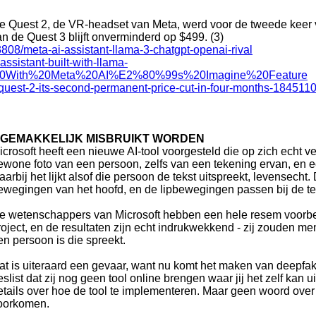
 de Quest 2, de VR-headset van Meta, werd voor de tweede keer 
n de Quest 3 blijft onverminderd op $499. (3)
08/meta-ai-assistant-llama-3-chatgpt-openai-rival
ssistant-built-with-llama-
ty%20With%20Meta%20AI%E2%80%99s%20Imagine%20Feature
quest-2-its-second-permanent-price-cut-in-four-months-184511
N GEMAKKELIJK MISBRUIKT WORDEN
icrosoft heeft een nieuwe AI-tool voorgesteld die op zich echt v
ewone foto van een persoon, zelfs van een tekening ervan, en 
aarbij het lijkt alsof die persoon de tekst uitspreekt, levensecht
ewegingen van het hoofd, en de lipbewegingen passen bij de tek
e wetenschappers van Microsoft hebben een hele resem voorbe
roject, en de resultaten zijn echt indrukwekkend - zij zouden m
en persoon is die spreekt.
at is uiteraard een gevaar, want nu komt het maken van deepfak
eslist dat zij nog geen tool online brengen waar jij het zelf kan 
etails over hoe de tool te implementeren. Maar geen woord over 
oorkomen.