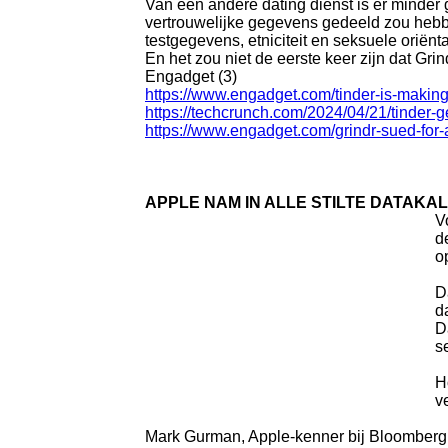
Van een andere dating dienst is er minder
vertrouwelijke gegevens gedeeld zou hebbe
testgegevens, etniciteit en seksuele oriën
En het zou niet de eerste keer zijn dat Gri
Engadget (3)
https://www.engadget.com/tinder-is-making-
https://techcrunch.com/2024/04/21/tinder-ge
https://www.engadget.com/grindr-sued-for-
APPLE NAM IN ALLE STILTE DATAKA
V
d
o
D
d
D
s
H
v
Mark Gurman, Apple-kenner bij Bloomberg, 