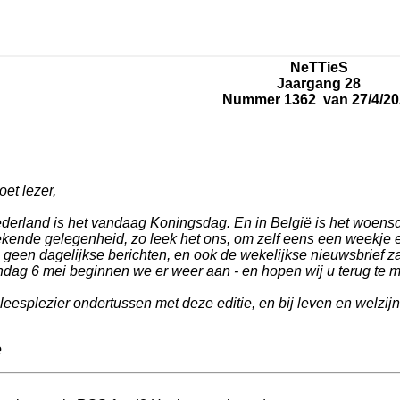
NeTTieS
Jaargang 28
Nummer 1362 van 27/4/20
et lezer,
ederland is het vandaag Koningsdag. En in België is het woen
tekende gelegenheid, zo leek het ons, om zelf eens een weekje 
 geen dagelijkse berichten, en ook de wekelijkse nieuwsbrief z
dag 6 mei beginnen we er weer aan - en hopen wij u terug te 
leesplezier ondertussen met deze editie, en bij leven en welzijn
e