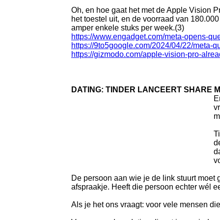
Oh, en hoe gaat het met de Apple Vision 
het toestel uit, en de voorraad van 180.0
amper enkele stuks per week.(3)
https://www.engadget.com/meta-opens-ques
https://9to5google.com/2024/04/22/meta-qu
https://gizmodo.com/apple-vision-pro-alr
DATING: TINDER LANCEERT SHARE M
E
v
m
T
d
d
v
De persoon aan wie je de link stuurt moet 
afspraakje. Heeft die persoon echter wél ee
Als je het ons vraagt: voor vele mensen die