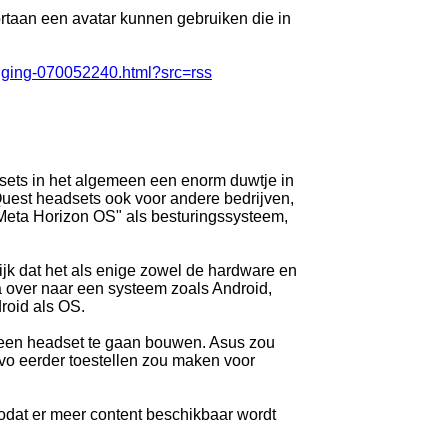
taan een avatar kunnen gebruiken die in
singing-070052240.html?src=rss
sets in het algemeen een enorm duwtje in
Quest headsets ook voor andere bedrijven,
Meta Horizon OS" als besturingssysteem,
lijk dat het als enige zowel de hardware en
a over naar een systeem zoals Android,
roid als OS.
 een headset te gaan bouwen. Asus zou
o eerder toestellen zou maken voor
odat er meer content beschikbaar wordt