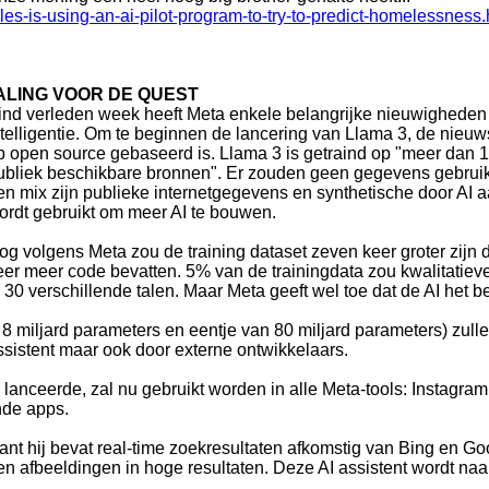
s-is-using-an-ai-pilot-program-to-try-to-predict-homelessness.
DALING VOOR DE QUEST
ind verleden week heeft Meta enkele belangrijke nieuwigheden 
ntelligentie. Om te beginnen de lancering van Llama 3, de nie
p open source gebaseerd is. Llama 3 is getraind op "meer dan 1
ubliek beschikbare bronnen". Er zouden geen gegevens gebruikt
en mix zijn publieke internetgegevens en synthetische door AI
ordt gebruikt om meer AI te bouwen.
og volgens Meta zou de training dataset zeven keer groter zijn 
eer meer code bevatten. 5% van de trainingdata zou kwalitatieve
n 30 verschillende talen. Maar Meta geeft wel toe dat de AI het be
 miljard parameters en eentje van 80 miljard parameters) zulle
assistent maar ook door externe ontwikkelaars.
ar lanceerde, zal nu gebruikt worden in alle Meta-tools: Insta
nde apps.
want hij bevat real-time zoekresultaten afkomstig van Bing en G
afbeeldingen in hoge resultaten. Deze AI assistent wordt naar 