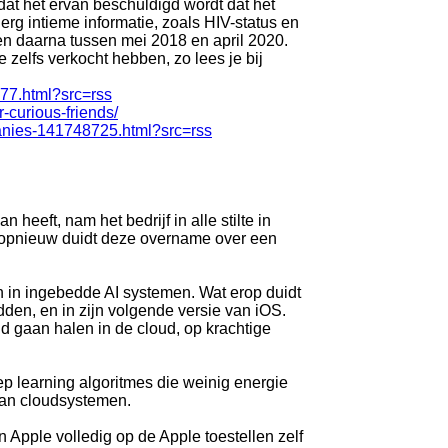
dat het ervan beschuldigd wordt dat het
rg intieme informatie, zoals HIV-status en
 en daarna tussen mei 2018 en april 2020.
 zelfs verkocht hebben, zo lees je bij
977.html?src=rss
-curious-friends/
panies-141748725.html?src=rss
eeft, nam het bedrijf in alle stilte in
n opnieuw duidt deze overname over een
.
n in ingebedde AI systemen. Wat erop duidt
edden, en in zijn volgende versie van iOS.
id gaan halen in de cloud, op krachtige
p learning algoritmes die weinig energie
n van cloudsystemen.
Apple volledig op de Apple toestellen zelf