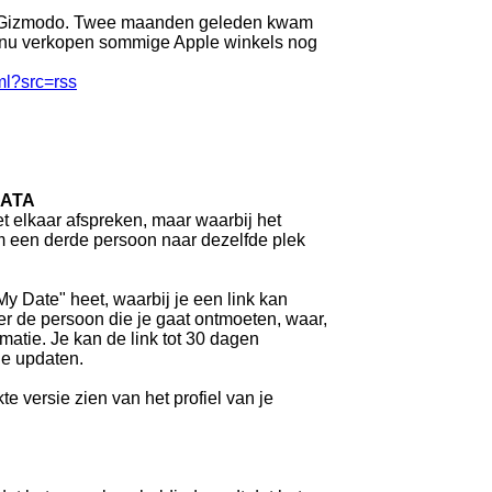
 bij Gizmodo. Twee maanden geleden kwam
g: nu verkopen sommige Apple winkels nog
ml?src=rss
DATA
t elkaar afspreken, maar waarbij het
m een derde persoon naar dezelfde plek
My Date" heet, waarbij je een link kan
er de persoon die je gaat ontmoeten, waar,
matie. Je kan de link tot 30 dagen
ie updaten.
e versie zien van het profiel van je