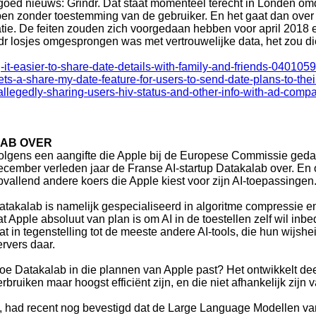
 goed nieuws: Grindr. Dat staat momenteel terecht in Londen om
n zonder toestemming van de gebruiker. En het gaat dan over e
tatie. De feiten zouden zich voorgedaan hebben voor april 2018
ndr losjes omgesprongen was met vertrouwelijke data, het zou die
it-easier-to-share-date-details-with-family-and-friends-040105
ts-a-share-my-date-feature-for-users-to-send-date-plans-to-their
allegedly-sharing-users-hiv-status-and-other-info-with-ad-com
LAB OVER
olgens een aangifte die Apple bij de Europese Commissie gedaan h
ecember verleden jaar de Franse AI-startup Datakalab over. E
pvallend andere koers die Apple kiest voor zijn AI-toepassingen
atakalab is namelijk gespecialiseerd in algoritme compressie e
at Apple absoluut van plan is om AI in de toestellen zelf wil inb
at in tegenstelling tot de meeste andere AI-tools, die hun wijshe
ervers daar.
oe Datakalab in die plannen van Apple past? Het ontwikkelt dee
erbruiken maar hoogst efficiënt zijn, en die niet afhankelijk zij
had recent nog bevestigd dat de Large Language Modellen van 