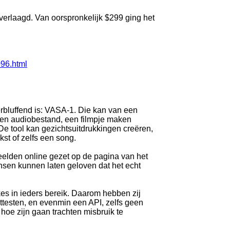
verlaagd. Van oorspronkelijk $299 ging het
096.html
erbluffend is: VASA-1. Die kan van een
een audiobestand, een filmpje maken
. De tool kan gezichtsuitdrukkingen creëren,
st of zelfs een song.
elden online gezet op de pagina van het
ensen kunnen laten geloven dat het echt
es in ieders bereik. Daarom hebben zij
uittesten, en evenmin een API, zelfs geen
hoe zijn gaan trachten misbruik te