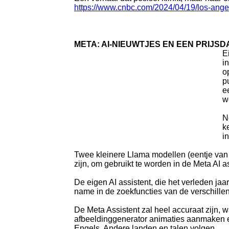
https://www.cnbc.com/2024/04/19/los-angele
META: AI-NIEUWTJES EN EEN PRIJS
E
i
o
p
e
w
N
k
i
Twee kleinere Llama modellen (eentje van 8
zijn, om gebruikt te worden in de Meta AI 
De eigen AI assistent, die het verleden ja
name in de zoekfuncties van de verschille
De Meta Assistent zal heel accuraat zijn, 
afbeeldinggenerator animaties aanmaken en 
Engels. Andere landen en talen volgen.