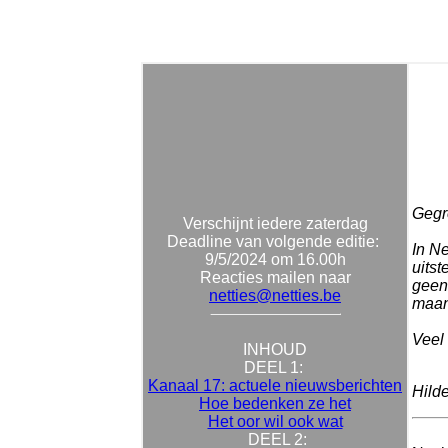
Gegro
Verschijnt iedere zaterdag
Deadline van volgende editie:
In N
9/5/2024 om 16.00h
uits
Reacties mailen naar
geen
netties@netties.be
maan
Veel 
INHOUD
DEEL 1:
Kanaal 17: actuele nieuwsberichten
Hild
Hoe bedenken ze het
Het oor wil ook wat
DEEL 2: