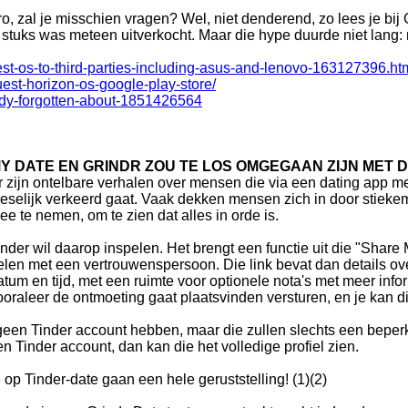
Pro, zal je misschien vragen? Wel, niet denderend, zo lees je
00 stuks was meteen uitverkocht. Maar die hype duurde niet lan
t-os-to-third-parties-including-asus-and-lenovo-163127396.ht
est-horizon-os-google-play-store/
eady-forgotten-about-1851426564
Y DATE EN GRINDR ZOU TE LOS OMGEGAAN ZIJN MET 
r zijn ontelbare verhalen over mensen die via een dating app me
reselijk verkeerd gaat. Vaak dekken mensen zich in door stieke
ee te nemen, om te zien dat alles in orde is.
inder wil daarop inspelen. Het brengt een functie uit die "Share 
elen met een vertrouwenspersoon. Die link bevat dan details ov
atum en tijd, met een ruimte voor optionele nota's met meer infor
ooraleer de ontmoeting gaat plaatsvinden versturen, en je kan d
geen Tinder account hebben, maar die zullen slechts een beperkt
n Tinder account, dan kan die het volledige profiel zien.
 op Tinder-date gaan een hele geruststelling! (1)(2)