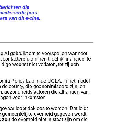
berichten die
cialiseerde pers,
rs van dit e-zine.
die AI gebruikt om te voorspellen wanneer
ntacteren, om hen tijdelijk financieel te
ige woonst niet verlaten, tot zij een
fornia Policy Lab in de UCLA. In het model
 de county, die geanonimiseerd zijn, en
n, gezondheidsfactoren die afhangen van
slagen voor inkomsten.
evaar loopt dakloos te worden. Dat leidt
 de gemeentelijke overheid gegeven wordt.
zou de overheid niet in staat zijn om die