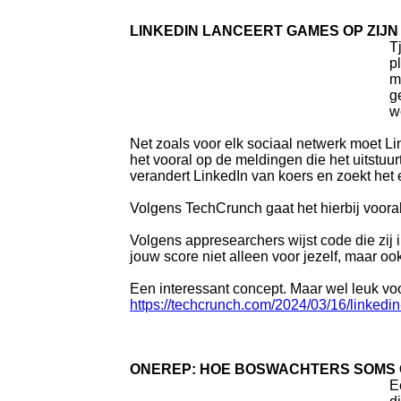
LINKEDIN LANCEERT GAMES OP ZIJ
T
p
m
g
w
Net zoals voor elk sociaal netwerk moet L
het vooral op de meldingen die het uitstuu
verandert LinkedIn van koers en zoekt he
Volgens TechCrunch gaat het hierbij vooral
Volgens appresearchers wijst code die zij 
jouw score niet alleen voor jezelf, maar oo
Een interessant concept. Maar wel leuk vo
https://techcrunch.com/2024/03/16/linkedin
ONEREP: HOE BOSWACHTERS SOMS 
E