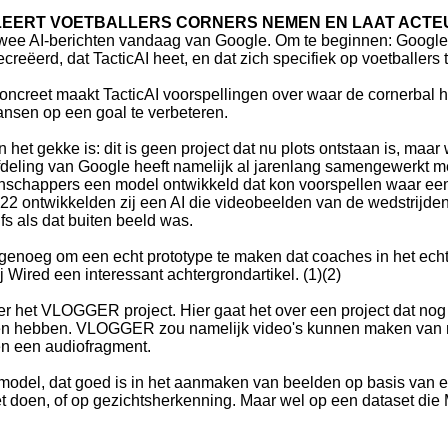
 LEERT VOETBALLERS CORNERS NEMEN EN LAAT ACT
wee AI-berichten vandaag van Google. Om te beginnen: Googl
ecreëerd, dat TacticAI heet, en dat zich specifiek op voetballers t
oncreet maakt TacticAI voorspellingen over waar de cornerbal 
ansen op een goal te verbeteren.
n het gekke is: dit is geen project dat nu plots ontstaan is, maa
fdeling van Google heeft namelijk al jarenlang samengewerkt me
nschappers een model ontwikkeld dat kon voorspellen waar een 
2022 ontwikkelden zij een AI die videobeelden van de wedstrijd
s als dat buiten beeld was.
genoeg om een echt prototype te maken dat coaches in het ech
ij Wired een interessant achtergrondartikel. (1)(2)
er het VLOGGER project. Hier gaat het over een project dat nog 
en hebben. VLOGGER zou namelijk video's kunnen maken van 
en een audiofragment.
 model, dat goed is in het aanmaken van beelden op basis van e
oet doen, of op gezichtsherkenning. Maar wel op een dataset d