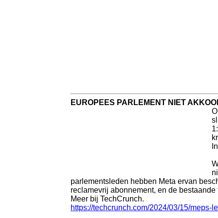
EUROPEES PARLEMENT NIET AKKOOR
O
s
1
kr
I
W
n
parlementsleden hebben Meta ervan beschul
reclamevrij abonnement, en de bestaande tr
Meer bij TechCrunch.
https://techcrunch.com/2024/03/15/meps-let