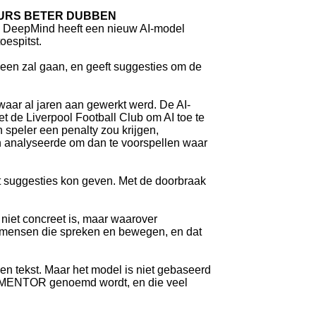
EURS BETER DUBBEN
e DeepMind heeft een nieuw AI-model
oespitst.
heen zal gaan, en geeft suggesties om de
r waar al jaren aan gewerkt werd. De AI-
t de Liverpool Football Club om AI toe te
speler een penalty zou krijgen,
en analyseerde om dan te voorspellen waar
t suggesties kon geven. Met de doorbraak
niet concreet is, maar waarover
mensen die spreken en bewegen, en dat
en tekst. Maar het model is niet gebaseerd
ie MENTOR genoemd wordt, en die veel