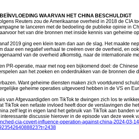
N BEÏNVLOEDING WAARVAN HET CHINA BESCHULDIGT
olgens Reuters zou de Amerikaanse overheid in 2018 de CIA 
ampagne te lanceren met de bedoeling de publieke opinie in C
aarvoor het van drie bronnen met inside kennis van geheime op
anaf 2019 ging een klein team dan aan de slag. Het maakte ne
m daar een negatief verhaal te creëren over de overheid, en oo
ogenaamd van de overheid afkomstig, naar de internationale me
en PR-operatie, maar met nog een bijkomend doel: de Chinese ov
erspelen aan het zoeken en onderdrukken van de bronnen die d
 verbazen. Want geheime diensten maken zich voortdurend schuldi
rgelijke geheime operaties uitgevoerd hebben in de VS en Euro
 Huis van Afgevaardigden om TikTok te dwingen zich los te wrik
at TikTok een nefaste invloed heeft door de verslavingen die he
ina zelf legt in eigen land het gebruik van TikTok aan banden vo
 interessante discussie hierover in de episode van deze week va
unched-cia-covert-influence-operation-against-china-2024-03-14
768792354264088823?t=2438