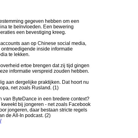
toestemming gegeven hebben om een
hina te beïnvloeden. Een bewering
eraties een bevestiging kreeg.
paccounts aan op Chinese social media,
k ontmoedigende inside informatie
dia te lekken.
erheid ertoe brengen dat zij tijd gingen
eze informatie verspreid zouden hebben.
g aan dergelijke praktijken. Dat hoort nu
pa, net zoals Rusland. (1)
ken van ByteDance in een bredere context?
t kweekt bij jongeren - net zoals Facebook
or jongeren, daar bestaan stricte regels
n de All-In podcast. (2)
/