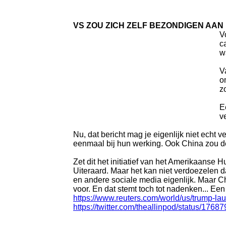
VS ZOU ZICH ZELF BEZONDIGEN AA
V
c
w
V
o
z
E
v
Nu, dat bericht mag je eigenlijk niet echt
eenmaal bij hun werking. Ook China zou de
Zet dit het initiatief van het Amerikaanse
Uiteraard. Maar het kan niet verdoezelen d
en andere sociale media eigenlijk. Maar Ch
voor. En dat stemt toch tot nadenken... Een
https://www.reuters.com/world/us/trump-la
https://twitter.com/theallinpod/status/1