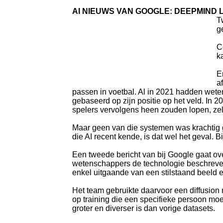
AI NIEUWS VAN GOOGLE: DEEPMIND
T
g
C
k
E
a
passen in voetbal. Al in 2021 hadden wete
gebaseerd op zijn positie op het veld. In 
spelers vervolgens heen zouden lopen, zelf
Maar geen van die systemen was krachtig 
die AI recent kende, is dat wel het geval. B
Een tweede bericht van bij Google gaat ov
wetenschappers de technologie beschrev
enkel uitgaande van een stilstaand beeld 
Het team gebruikte daarvoor een diffusion
op training die een specifieke persoon m
groter en diverser is dan vorige datasets.