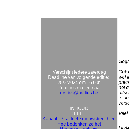
Gegro
Ook 
Verschijnt iedere zaterdag
wel i
Deadline van volgende editie:
prec
28/3/2024 om 16.00h
het d
Reacties mailen naar
uitsp
netties@netties.be
je de
versc
INHOUD
Veel 
DEEL 1:
Kanaal 17: actuele nieuwsberichten
Hoe bedenken ze het
Hild