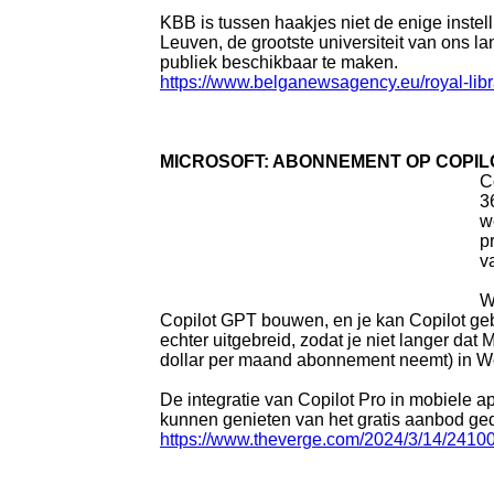
KBB is tussen haakjes niet de enige instel
Leuven, de grootste universiteit van ons 
publiek beschikbaar te maken.
https://www.belganewsagency.eu/royal-libr
MICROSOFT: ABONNEMENT OP COPIL
C
3
w
p
v
W
Copilot GPT bouwen, en je kan Copilot geb
echter uitgebreid, zodat je niet langer da
dollar per maand abonnement neemt) in Wo
De integratie van Copilot Pro in mobiele a
kunnen genieten van het gratis aanbod g
https://www.theverge.com/2024/3/14/2410099