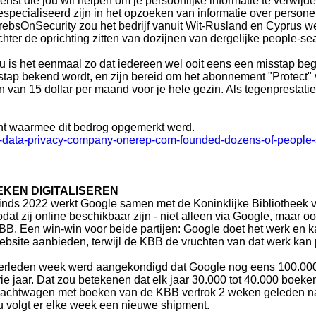
ienst die jou wil helpen om je persoonlijke informatie te verwijd
especialiseerd zijn in het opzoeken van informatie over person
rebsOnSecurity zou het bedrijf vanuit Wit-Rusland en Cyprus w
chter de oprichting zitten van dozijnen van dergelijke people-se
u is het eenmaal zo dat iedereen wel ooit eens een misstap bega
isstap bekend wordt, en zijn bereid om het abonnement "Protect"
van 15 dollar per maand voor je hele gezin. Als tegenprestatie
ocht waarmee dit bedrog opgemerkt werd.
of-data-privacy-company-onerep-com-founded-dozens-of-people-
EKEN DIGITALISEREN
inds 2022 werkt Google samen met de Koninklijke Bibliotheek v
odat zij online beschikbaar zijn - niet alleen via Google, maar o
BB. Een win-win voor beide partijen: Google doet het werk en ka
ebsite aanbieden, terwijl de KBB de vruchten van dat werk kan 
erleden week werd aangekondigd dat Google nog eens 100.000
rie jaar. Dat zou betekenen dat elk jaar 30.000 tot 40.000 boek
rachtwagen met boeken van de KBB vertrok 2 weken geleden naa
u volgt er elke week een nieuwe shipment.