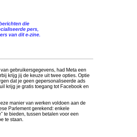
berichten die
cialiseerde pers,
rs van dit e-zine.
n van gebruikersgegevens, had Meta een
 krijg jij de keuze uit twee opties. Optie
rgen dat je geen gepersonaliseerde ads
 ruil krijg je gratis toegang tot Facebook en
u deze manier van werken voldoen aan de
opese Parlement gerekend: enkele
 te bieden, tussen betalen voor een
e te staan.