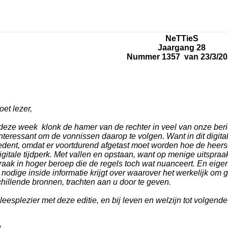
NeTTieS
Jaargang 28
Nummer 1357 van 23/3/20
et lezer,
deze week klonk de hamer van de rechter in veel van onze beri
nteressant om de vonnissen daarop te volgen. Want in dit digitale
edent, omdat er voortdurend afgetast moet worden hoe de heer
igitale tijdperk. Met vallen en opstaan, want op menige uitspraa
raak in hoger beroep die de regels toch wat nuanceert. En eigenli
 nodige inside informatie krijgt over waarover het werkelijk om g
hillende bronnen, trachten aan u door te geven.
leesplezier met deze editie, en bij leven en welzijn tot volgend
e