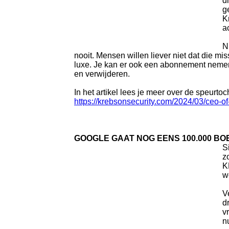
d
g
K
a
N
nooit. Mensen willen liever niet dat die m
luxe. Je kan er ook een abonnement nemen 
en verwijderen.
In het artikel lees je meer over de speurt
https://krebsonsecurity.com/2024/03/ceo-
GOOGLE GAAT NOG EENS 100.000 BO
S
z
K
w
V
d
v
n