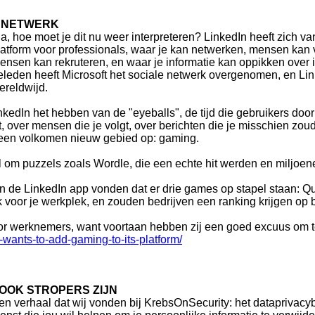
N NETWERK
ja, hoe moet je dit nu weer interpreteren? LinkedIn heeft zich va
latform voor professionals, waar je kan netwerken, mensen kan v
ensen kan rekruteren, en waar je informatie kan oppikken over i
eleden heeft Microsoft het sociale netwerk overgenomen, en Link
ereldwijd.
inkedIn het hebben van de "eyeballs", de tijd die gebruikers do
rt, over mensen die je volgt, over berichten die je misschien zo
t een volkomen nieuw gebied op: gaming.
 om puzzels zoals Wordle, die een echte hit werden en miljoene
in de LinkedIn app vonden dat er drie games op stapel staan: Qu
k voor je werkplek, en zouden bedrijven een ranking krijgen op 
or werknemers, want voortaan hebben zij een goed excuus om t
-wants-to-add-gaming-to-its-platform/
OOK STROPERS ZIJN
en verhaal dat wij vonden bij KrebsOnSecurity: het dataprivacyb