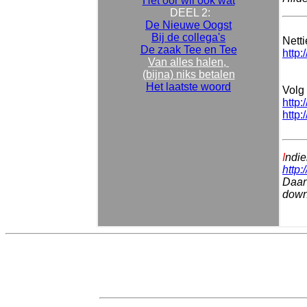
Het oor wil ook wat
DEEL 2:
De Nieuwe Oogst
Bij de collega's
Nett
De zaak Tee en Tee
http:
Van alles halen,
(bijna) niks betalen
Het laatste woord
Volg 
http:
http:
I
ndie
http:
Daar 
downl