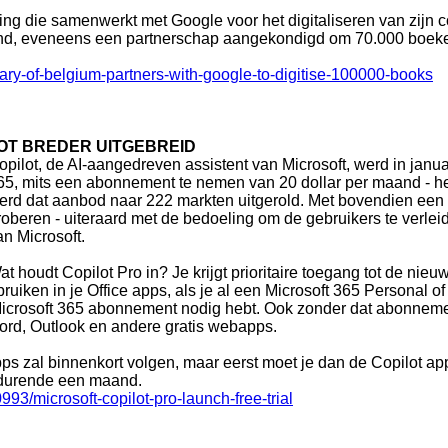
ling die samenwerkt met Google voor het digitaliseren van zijn 
land, eveneens een partnerschap aangekondigd om 70.000 boeken 
ary-of-belgium-partners-with-google-to-digitise-100000-books
OT BREDER UITGEBREID
opilot, de AI-aangedreven assistent van Microsoft, werd in janua
65, mits een abonnement te nemen van 20 dollar per maand - h
erd dat aanbod naar 222 markten uitgerold. Met bovendien een o
roberen - uiteraard met de bedoeling om de gebruikers te verlei
an Microsoft.
at houdt Copilot Pro in? Je krijgt prioritaire toegang tot de nie
ruiken in je Office apps, als je al een Microsoft 365 Personal
t Microsoft 365 abonnement nodig hebt. Ook zonder dat abonnemen
rd, Outlook en andere gratis webapps.
pps zal binnenkort volgen, maar eerst moet je dan de Copilot app
edurende een maand.
3/microsoft-copilot-pro-launch-free-trial