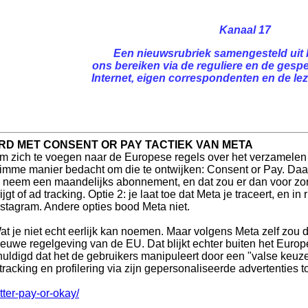
Kanaal 17
Een nieuwsrubriek samengesteld uit 
ons bereiken via de reguliere en de gespe
Internet, eigen correspondenten en de leze
D MET CONSENT OR PAY TACTIEK VAN META
m zich te voegen naar de Europese regels over het verzamele
limme manier bedacht om die te ontwijken: Consent or Pay. Daarbij
: neem een maandelijks abonnement, en dat zou er dan voor zo
ijgt of ad tracking. Optie 2: je laat toe dat Meta je traceert, en in
nstagram. Andere opties bood Meta niet.
at je niet echt eerlijk kan noemen. Maar volgens Meta zelf zo
ieuwe regelgeving van de EU. Dat blijkt echter buiten het Eur
digd dat het de gebruikers manipuleert door een "valse keuze"
acking en profilering via zijn gepersonaliseerde advertenties to
ter-pay-or-okay/