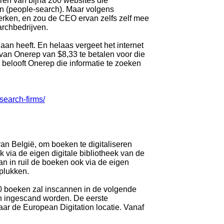
eren van bijna 200 websites die
en (people-search). Maar volgens
erken, en zou de CEO ervan zelfs zelf mee
archbedrijven.
an heeft. En helaas vergeet het internet
 van Onerep van $8,33 te betalen voor die
 belooft Onerep die informatie te zoeken
search-firms/
an België, om boeken te digitaliseren
ok via de eigen digitale bibliotheek van de
n in ruil de boeken ook via de eigen
plukken.
 boeken zal inscannen in de volgende
en ingescand worden. De eerste
r de European Digitation locatie. Vanaf