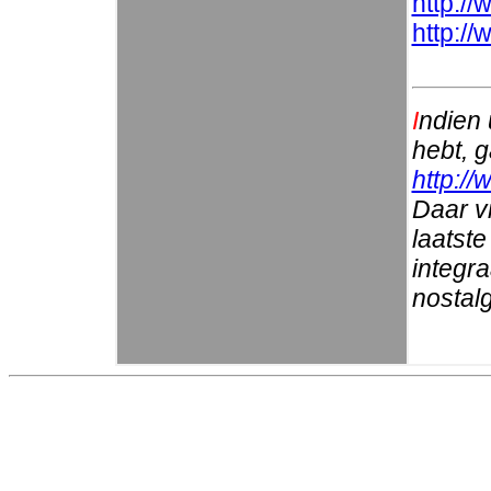
http://
http:/
I
ndien 
hebt, 
http://
Daar vi
laatste
integr
nostalg