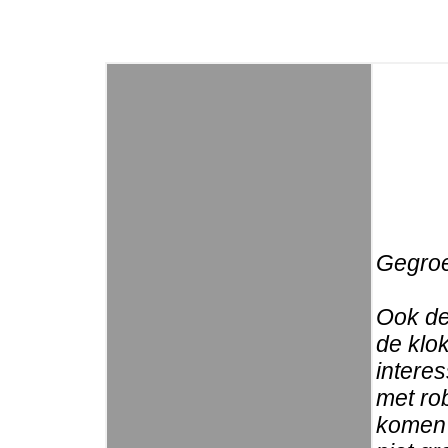
Gegroe
Ook de
de klok
intere
met ro
komen d