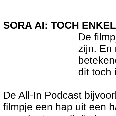
SORA AI: TOCH ENKE
De filmp
zijn. E
betekene
dit toch 
De All-In Podcast bijvoo
filmpje een hap uit een 