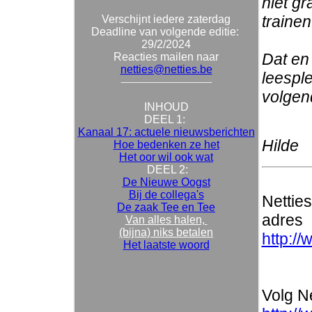
niet gr
traine
Verschijnt iedere zaterdag
Deadline van volgende editie:
29/2/2024
Dat en 
Reacties mailen naar
netties@netties.be
leesple
volgen
INHOUD
DEEL 1:
Kanaal 17: actuele nieuwsberichten
Hilde
Hoe bedenken ze het
Het oor wil ook wat
DEEL 2:
De Nieuwe Oogst
Bij de collega's
Nettie
De zaak Tee en Tee
adres
Van alles halen,
(bijna) niks betalen
http://
Het laatste woord
Volg Ne