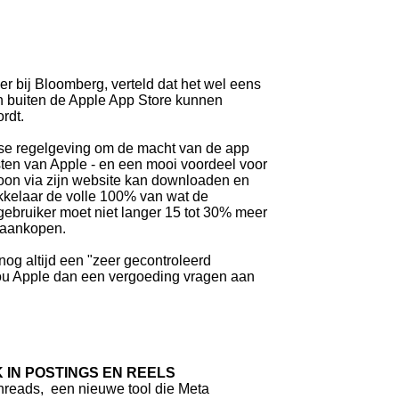
r bij Bloomberg, verteld dat het wel eens
an buiten de Apple App Store kunnen
rdt.
pese regelgeving om de macht van de app
ten van Apple - en een mooi voordeel voor
oon via zijn website kan downloaden en
ikkelaar de volle 100% van wat de
 gebruiker moet niet langer 15 tot 30% meer
u aankopen.
og altijd een "zeer gecontroleerd
 zou Apple dan een vergoeding vragen aan
 IN POSTINGS EN REELS
hreads, een nieuwe tool die Meta