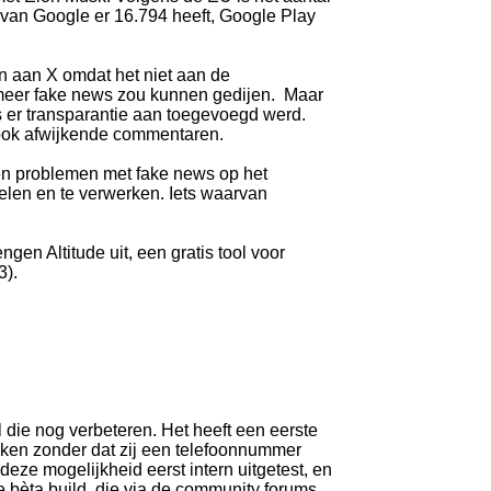
e van Google er 16.794 heeft, Google Play
n aan X omdat het niet aan de
 meer fake news zou kunnen gedijen. Maar
s er transparantie aan toegevoegd werd.
 ook afwijkende commentaren.
bben problemen met fake news op het
elen en te verwerken. Iets waarvan
gen Altitude uit, een gratis tool voor
3).
 die nog verbeteren. Het heeft een eerste
aken zonder dat zij een telefoonnummer
ze mogelijkheid eerst intern uitgetest, en
e bèta build, die via de community forums