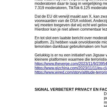
moderatoren daar te laag in vergelijking m
7.319 moderatoren, TikTok 6.125 moderato
Dat de EU dit verwijt maakt aan X, kan z
voorwaarden van de DSA voldoet. Anderzij
wij moeten toegeven dat wij echt wel gelov
Hierdoor kan je niet alleen commentaar l
En tot slot een laatste bericht over moder
platform. Zij hebben vaak onvoldoende mid
terroristen dankbaar gebruikmaken om hun c
Gelukkig is er nu een initiatief van Jigsaw 
kleinere platformen waarmee die terrorist
https://www.theverge.com/2023/11/9/23954
https://www.gizchina.com/2023/11/11/eu-cla
https://www.wired.com/story/altitude-terror
SIGNAL VERBETERT PRIVACY EN FAC
D
p
m
b