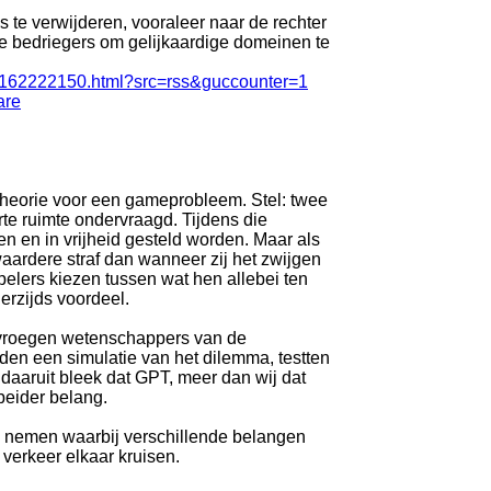
s te verwijderen, vooraleer naar de rechter
de bedriegers om gelijkaardige domeinen te
ff-162222150.html?src=rss&guccounter=1
are
 theorie voor een gameprobleem. Stel: twee
e ruimte ondervraagd. Tijdens die
 en in vrijheid gesteld worden. Maar als
aardere straf dan wanneer zij het zwijgen
elers kiezen tussen wat hen allebei ten
erzijds voordeel.
ie, vroegen wetenschappers van de
den een simulatie van het dilemma, testten
aaruit bleek dat GPT, meer dan wij dat
beider belang.
e nemen waarbij verschillende belangen
verkeer elkaar kruisen.