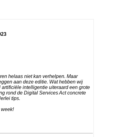
023
deren helaas niet kan verhelpen. Maar
 leggen aan deze editie. Wat hebben wij
tificiële intelligentie uiteraard een grote
ng rond de Digital Services Act concrete
rlei tips.
e week!