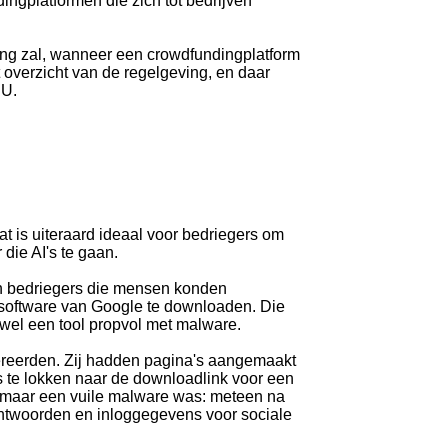
ngplatformen die zich tot bedrijven
ing zal, wanneer een crowdfundingplatform
et overzicht van de regelgeving, en daar
EU.
t is uiteraard ideaal voor bedriegers om
die AI's te gaan.
en bedriegers die mensen konden
 software van Google te downloaden. Die
el een tool propvol met malware.
ereerden. Zij hadden pagina's aangemaakt
s te lokken naar de downloadlink voor een
, maar een vuile malware was: meteen na
htwoorden en inloggegevens voor sociale