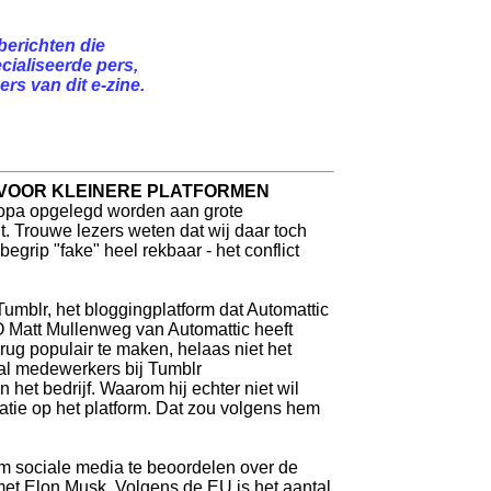
berichten die
cialiseerde pers,
rs van dit e-zine.
 VOOR KLEINERE PLATFORMEN
uropa opgelegd worden aan grote
t. Trouwe lezers weten dat wij daar toch
begrip "fake" heel rekbaar - het conflict
mblr, het bloggingplatform dat Automattic
 Matt Mullenweg van Automattic heeft
ug populair te maken, helaas niet het
al medewerkers bij Tumblr
het bedrijf. Waarom hij echter niet wil
ratie op het platform. Dat zou volgens hem
om sociale media te beoordelen over de
 met Elon Musk. Volgens de EU is het aantal