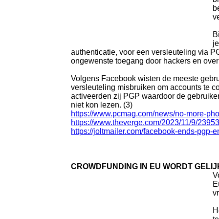
b
v
B
j
authenticatie, voor een versleuteling via
ongewenste toegang door hackers en ove
Volgens Facebook wisten de meeste gebrui
versleuteling misbruiken om accounts te c
activeerden zij PGP waardoor de gebruiker
niet kon lezen. (3)
https://www.pcmag.com/news/no-more-ph
https://www.theverge.com/2023/11/9/23953
https://joltmailer.com/facebook-ends-pgp-e
CROWDFUNDING IN EU WORDT GELI
V
E
v
H