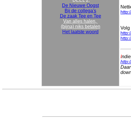
DEEL 2:
De Nieuwe Oogst
Nett
Bij de collega's
http:
De zaak Tee en Tee
Van alles halen,
(bijna) niks betalen
Volg 
Het laatste woord
http:
http:
I
ndie
http:
Daar 
downl