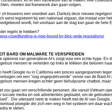
e combineren, en er één framework van te maken. Alle crowdfundi
ichten, moeten dat framework dan gaan volgen.
r zit trouwens een voordeel aan. Dankzij deze nieuwe regelgev
ich eerst registreert bij een nationaal orgaan, dat instaat voor h
oedgekeurd wordt, het voortaan aan de slag kan gaan de hele 
nder regels te hebben?
iness-crowdfunding-is-now-bound-by-bloc-wide-regulations/
EIT BARD OM MALWARE TE VERSPREIDEN
e opkomst van generatieve AI's zorgt voor een echte hype. En da
rgeloze mensen te verleiden op links te klikken die beloven naar 
o heeft Google nu in California een proces aangespannen teg
vertuigen om een "nog ongepubliceerde" versie van de Bard AI
rgeloze mensen kregen echter geen behulpzame chatbot, maar w
et zou gaan om verschillende personen, die vanuit Viëtnam op
p sociale media en ook advertenties geplaatst, om de gebruiker
Bard". Die uiteraard niets te maken heeft met de AI van Google
ownload ploegde die zich een weg in het systeem om daar wac
edia te stelen.