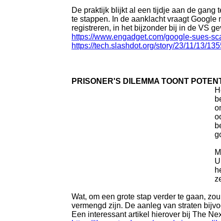
De praktijk blijkt al een tijdje aan de gan
te stappen. In de aanklacht vraagt Google
registreren, in het bijzonder bij in de VS g
https://www.engadget.com/google-sues-sc
https://tech.slashdot.org/story/23/11/13/
PRISONER'S DILEMMA TOONT POTEN
H
b
o
o
b
g
M
U
h
z
Wat, om een grote stap verder te gaan, z
vermengd zijn. De aanleg van straten bijv
Een interessant artikel hierover bij The Ne