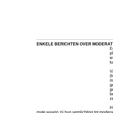
ENKELE BERICHTEN OVER MODERATI
E
p
w
t
V
(
m
g
g
b
z
H
mate waarin zij hun verplichting tot moder