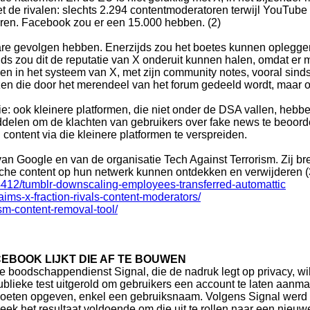
et de rivalen: slechts 2.294 contentmoderatoren terwijl YouTub
ren. Facebook zou er een 15.000 hebben. (2)
ware gevolgen hebben. Enerzijds zou het boetes kunnen oplegge
ds zou dit de reputatie van X onderuit kunnen halen, omdat er
en in het systeem van X, met zijn community notes, vooral sind
ezen die door het merendeel van het forum gedeeld wordt, maar
atie: ook kleinere platformen, die niet onder de DSA vallen, he
delen om de klachten van gebruikers over fake news te beoord
ontent via die kleinere platformen te verspreiden.
van Google en van de organisatie Tech Against Terrorism. Zij bren
ische content op hun netwerk kunnen ontdekken en verwijderen (
412/tumblr-downscaling-employees-transferred-automattic
ims-x-fraction-rivals-content-moderators/
ism-content-removal-tool/
EBOOK LIJKT DIE AF TE BOUWEN
e boodschappendienst Signal, die de nadruk legt op privacy, wil
ublieke test uitgerold om gebruikers een account te laten aanm
oeten opgeven, enkel een gebruiksnaam. Volgens Signal werd de
leek het resultaat voldoende om die uit te rollen naar een nieuw