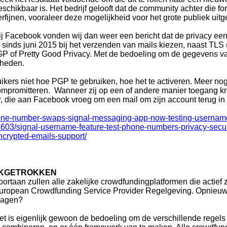
eschikbaar is. Het bedrijf gelooft dat de community achter die f
erfijnen, vooraleer deze mogelijkheid voor het grote publiek uitge
ij Facebook vonden wij dan weer een bericht dat de privacy een 
e sinds juni 2015 bij het verzenden van mails kiezen, naast TLS 
 PGP of Pretty Good Privacy. Met de bedoeling om de gegevens 
rheden.
kers niet hoe PGP te gebruiken, hoe het te activeren. Meer 
ompromitteren. Wanneer zij op een of andere manier toegang kr
, die aan Facebook vroeg om een mail om zijn account terug in h
one-number-swaps-signal-messaging-app-now-testing-usernam
603/signal-username-feature-test-phone-numbers-privacy-secur
ncrypted-emails-support/
JKGETROKKEN
oortaan zullen alle zakelijke crowdfundingplatformen die actief
uropean Crowdfunding Service Provider Regelgeving. Opnieuw e
ragen?
et is eigenlijk gewoon de bedoeling om de verschillende regels 