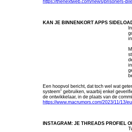
https://thenextweb.com/news/prisoners-d
KAN JE BINNENKORT APPS SIDELOA
I
g
i
M
s
d
i
g
b
Een hoopvol bericht, dat toch wel wat get
systeem" gebruiken, waarbij enkel geverif
de ontwikkelaar, in de plaats van de commi
https://www.macrumors.com/2023/11/13/eu
INSTAGRAM: JE THREADS PROFIEL O
T