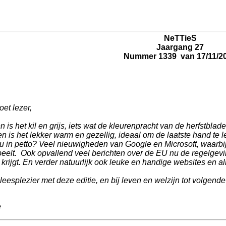
NeTTieS
Jaargang 27
Nummer 1339 van 17/11/2
et lezer,
n is het kil en grijs, iets wat de kleurenpracht van de herfstbla
n is het lekker warm en gezellig, ideaal om de laatste hand te
u in petto? Veel nieuwigheden van Google en Microsoft, waarbij ar
peelt. Ook opvallend veel berichten over de EU nu de regelgevi
krijgt. En verder natuurlijk ook leuke en handige websites en alle
leesplezier met deze editie, en bij leven en welzijn tot volgend
e