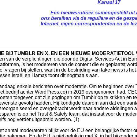
Kanaal 17
Een nieuwsrubriek samengesteld uit 
ons bereiken via de reguliere en de gespe
Internet, eigen correspondenten en de leze
E BIJ TUMBLR EN X, EN EEN NIEUWE MODERATIETOOL
en van de verplichtingen die door de Digital Services Act in E
latformen, is het modereren van de content die er geplaatst word
el vragen bij stellen, want in de bestrijding van fake news is het 
ussen Israël en Hamas toont dit nogmaals aan.
andaag enkele berichten over moderatie. Om te beginnen over Tu
het bedrijf achter WordPress.co) in 2019 overgenomen had. CEO
oeten toegeven dat zijn pogingen om Tumblr op te krikken en ter
ewenste gevolg hadden. Hij kondigde daarom aan dat een aant
ereorganiseerd en overgebracht wordt naar andere afdelingen an 
esparen is op het Trust & Safety team, dat instaat voor de mode
elfs nog verder uitgebreid worden. (1)
et aantal moderatoren blijkt voor de EU een belangrijke factor 
atie nakomen. En de EU is niet gelukkig met X, in het bijzonder