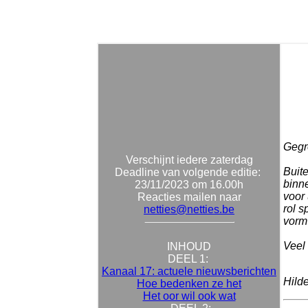
Gegro
Verschijnt iedere zaterdag
Buite
Deadline van volgende editie:
binne
23/11/2023 om 16.00h
voor 
Reacties mailen naar
rol s
netties@netties.be
vorm 
Veel 
INHOUD
DEEL 1:
Kanaal 17: actuele nieuwsberichten
Hild
Hoe bedenken ze het
Het oor wil ook wat