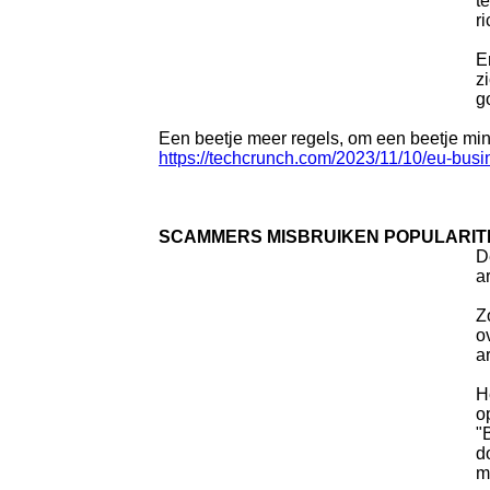
t
r
E
z
g
Een beetje meer regels, om een beetje mi
https://techcrunch.com/2023/11/10/eu-bus
SCAMMERS MISBRUIKEN POPULARIT
D
a
Z
o
a
H
o
"
d
m