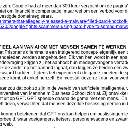
g te zijn: Google had al meer dan 300 keer verzocht om de pagina'
 niet om financiële compensatie, maar wel om een verbod voor 
evestigde domeinregistrars.
ammers-that-allegedly-released-a-malware-filled-bard-knocko
1355203/google-fights-scammers-using-bard-hype-to-spread-malw
TIEEL AAN VAN AI OM MET MENSEN SAMEN TE WERKEN
et Prisoner's dilemma is een intrigerend concept- eigenlijk een
endeleden worden aangehouden. Elk van hen wordt in een apart
ndervraging krijgen zij het aanbod: hun medegevangene verraden
ok de ander op het aanbod ingaat, dan krijgen ze beiden een zw
ewaard hadden. Tijdens het experiment / de game, moeten de sp
oede komt, of enkel henzelf. En meestal kiezen zij dan voor wed
aar zou dat ook zo zijn in de wereld van artificiële intelligent
niversiteit van Mannheim Business School zich af. Zij ontwikkel
et uit op GPT. GPT speelde daarna de game met een mens. En d
elf doen, verwachten dat mensen dezelfde beslissing nemen in 
ou kunnen betekenen dat GPT ons kan helpen om beslissingen t
oorbeeld, waar voetgangers, fietsers, personenwagens en zwaar 
xt web.