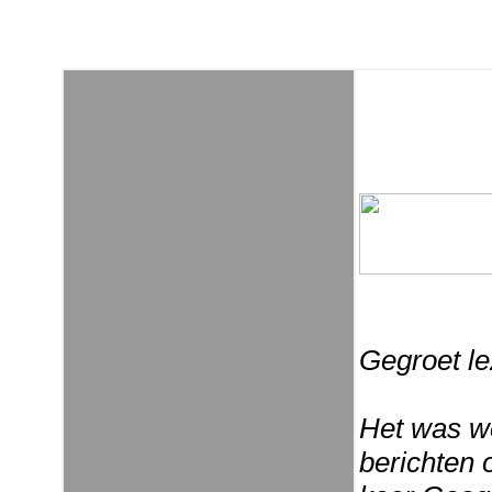
Gegroet le
Het was w
berichten o