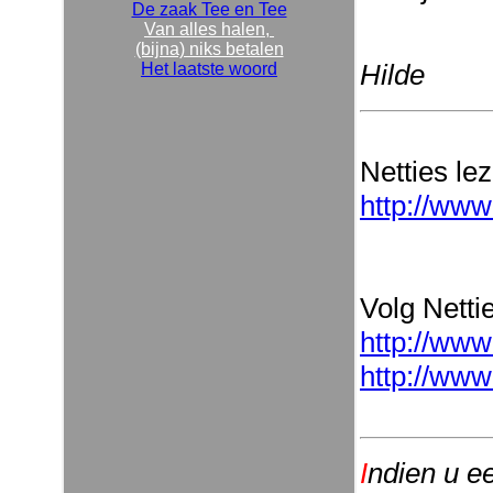
De zaak Tee en Tee
Van alles halen,
(bijna) niks betalen
Hilde
Het laatste woord
Netties le
http://www
Volg Nettie
http://www
http://www
I
ndien u e