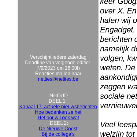
keer Googl
over X. En
halen wij 
Engadget,
berichten 
namelijk d
volgen, kw
Verschijnt iedere zaterdag
Deadline van volgende editie:
weten. De 
7/9/2023 om 16.00h
Reacties mailen naar
aankondigt
netties@netties.be
zeggen wat
sociale ne
INHOUD
DEEL 1:
vernieuwen
Kanaal 17: actuele nieuwsberichten
Hoe bedenken ze het
Het oor wil ook wat
Veel leespl
DEEL 2:
De Nieuwe Oogst
welzijn to
Bij de collega's