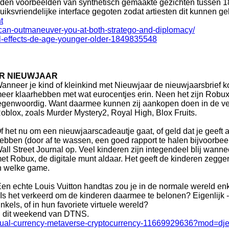
nden voorbeelden van synthetisch gemaakte gezichten tussen 1
ruiksvriendelijke interface gegoten zodat artiesten dit kunnen g
t
-can-outmaneuver-you-at-both-stratego-and-diplomacy/
ual-effects-de-age-younger-older-1849835548
OR NIEUWJAAR
anneer je kind of kleinkind met Nieuwjaar de nieuwjaarsbrief
eer klaarhebben met wat eurocentjes erin. Neen het zijn Robux
egenwoordig. Want daarmee kunnen zij aankopen doen in de ver
oblox, zoals Murder Mystery2, Royal High, Blox Fruits.
f het nu om een nieuwjaarscadeautje gaat, of geld dat je geeft 
ebben (door af te wassen, een goed rapport te halen bijvoorbeeld)
all Street Journal op. Veel kinderen zijn integendeel blij wann
et Robux, de digitale munt aldaar. Het geeft de kinderen zegge
n welke game.
 Een echte Louis Vuitton handtas zou je in de normale wereld en
Is het verkeerd om de kinderen daarmee te belonen? Eigenlijk - 
kels, of in hun favoriete virtuele wereld?
ng dit weekend van DTNS.
-virtual-currency-metaverse-cryptocurrency-11669929636?mod=