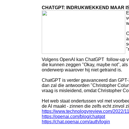
CHATGPT: INDRUKWEKKEND MAAR IS
E
v
w
O
a
s
"
Volgens OpenAI kan ChatGPT follow-up vra
die kunnen zeggen "Okay, maybe not", als d
onderwerp waarover hij niet getraind is.
ChatGPT is verder geavanceerd dan GPT-3.
dan zal die antwoorden "Christopher Col
vraag is misleidend, omdat Christopher Co
Het web staat ondertussen vol met voorbee
de AI maakt - zinnen die zelfs echt zinvol zi
https://www.technologyreview.com/2022/11/
https://openai.com/blog/chatgpt
https://chat.openai.com/auth/login