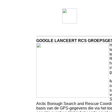
GOOGLE LANCEERT RCS GROEPSG
H
l
t
R
h
i
g
M
o
s
v
S
Arctic Borough Search and Rescue Coordin
basis van de GPS-gegevens die via het to