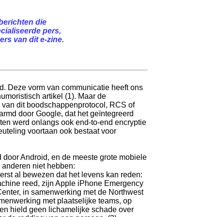
berichten die
cialiseerde pers,
rs van dit e-zine.
rd. Deze vorm van communicatie heeft ons
moristisch artikel (1). Maar de
rm van dit boodschappenprotocol, RCS of
armd door Google, dat het geïntegreerd
hten werd onlangs ook end-to-end encryptie
uteling voortaan ook bestaat voor
 door Android, en de meeste grote mobiele
de anderen niet hebben:
eerst al bewezen dat het levens kan reden:
chine reed, zijn Apple iPhone Emergency
enter, in samenwerking met de Northwest
menwerking met plaatselijke teams, op
n hield geen lichamelijke schade over