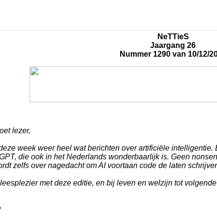
NeTTieS
Jaargang 26
Nummer 1290 van 10/12/2
et lezer,
eze week weer heel wat berichten over artificiële intelligentie.
PT, die ook in het Nederlands wonderbaarlijk is. Geen nonsens,
ordt zelfs over nagedacht om AI voortaan code de laten schrijv
leesplezier met deze editie, en bij leven en welzijn tot volgend
e