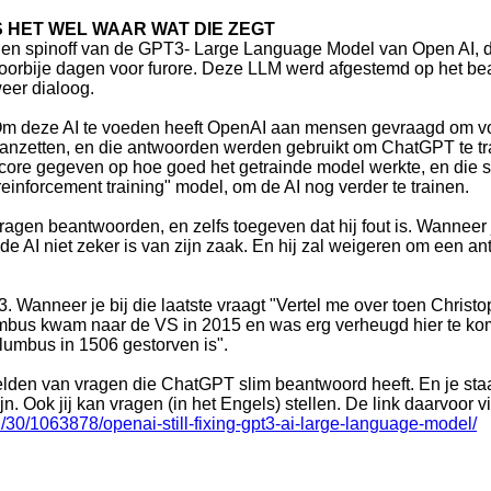
 HET WEL WAAR WAT DIE ZEGT
en spinoff van de GPT3- Large Language Model van Open AI,
oorbije dagen voor furore. Deze LLM werd afgestemd op het be
eer dialoog.
m deze AI te voeden heeft OpenAI aan mensen gevraagd om vo
anzetten, en die antwoorden werden gebruikt om ChatGPT te 
core gegeven op hoe goed het getrainde model werkte, en die s
reinforcement training" model, om de AI nog verder te trainen.
gen beantwoorden, en zelfs toegeven dat hij fout is. Wanneer 
e AI niet zeker is van zijn zaak. En hij zal weigeren om een a
 Wanneer je bij die laatste vraagt "Vertel me over toen Chris
umbus kwam naar de VS in 2015 en was erg verheugd hier te k
lumbus in 1506 gestorven is".
lden van vragen die ChatGPT slim beantwoord heeft. En je sta
jn. Ook jij kan vragen (in het Engels) stellen. De link daarvoor v
30/1063878/openai-still-fixing-gpt3-ai-large-language-model/