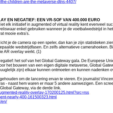
the-children-are-the-metaverse-dtns-4407/
LAY EN NEGATIEF: EEN VR-SOF VAN 400.000 EURO
iet elk initiatief in augmented of virtual reality kent evenveel su
eliswaar enkel gebruiken wanneer je de voetbalwedstrijd in het s
at mooie extra's.
icht je de camera op een speler, dan kan je zijn statistieken zi
epaalde wedstrijdfasen. En zelfs alternatieve camerahoeken. Bi
ie AR overlay werkt. (1)
egatief: het sof van het Global Gateway gala. De Europese Unie
oor het bouwen van een eigen digitale metaverse, Global Gatew
spuuglelijk zijn) elkaar kunnen ontmoeten en kunnen nadenken 
ehouden om de lancering ervan te vieren. En journalist Vincent 
n was - naast hem waren er maar 5 andere aanwezigen. Een scr
Global Gateway, via de derde link.
augmented-reality-overlay-170200125.html?src=rss
pent-nearly-400-161500323.html
/en/