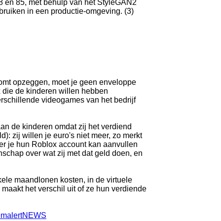
8 en 85, met behulp van het StyleGAN2
ebruiken in een productie-omgeving. (3)
 komt opzeggen, moet je geen enveloppe
 die de kinderen willen hebben
schillende videogames van het bedrijf
aan de kinderen omdat zij het verdiend
: zij willen je euro's niet meer, zo merkt
eer je hun Roblox account kan aanvullen
nschap over wat zij met dat geld doen, en
kele maandlonen kosten, in de virtuele
maakt het verschil uit of ze hun verdiende
djemalertNEWS