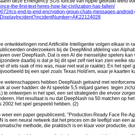
l waarin deze Emergency SOS functie van Apple gebruikt werd vo
nce-the-first-text-heres-how-far-civilization-has-fallen/
0072/rcs-end-to-end-encryption-group-chats-messages-android
me/DisplayIncident?incidentNumber=AK22124028
e ontwikkelingen rond Artificiële Intelligentie volgen elkaar i
ubliceerden onderzoekers bij de DeepMind afdeling van Alphabe
aven over DeepNash. Dat is een AI die menselijke spelers kan v
ijzondere daarbij is dat je bij dit spel zelf niet kan zien welke 
el of iets raak of mis was, maar niet wat je raakte). En het spel
ijvoorbeeld bij een spel zoals Texas Hold'em, waar je kaarten ka
e wetenschappers hebben DeepNash getraind met reinforcemen
ok al over hadden: de AI speelde 5,5 miljard games tegen zich
1) te ontwerpen in het spel, een set strategieën die ervoor zorge
eranderen. Het resultaat is nu dat DeepNash na 50 matchen op h
ds 2002 het spel gespeeld hebben. (2)
weer een paper gepubliceerd, "Production-Ready Face Re-Aging 
s een neural netwerk dat het proces om de leeftijd van een act
matische methode, die praktisch is en klaar voor productie, dus