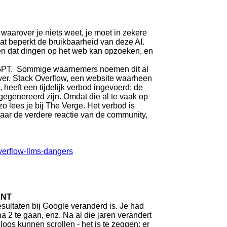
aarover je niets weet, je moet in zekere
Dat beperkt de bruikbaarheid van deze AI.
n dat dingen op het web kan opzoeken, en
GPT. Sommige waarnemers noemen dit al
 ver. Stack Overflow, een website waarheen
heeft een tijdelijk verbod ingevoerd: de
genereerd zijn. Omdat die al te vaak op
 zo lees je bij The Verge. Het verbod is
 naar de verdere reactie van de community,
verflow-llms-dangers
JNT
sultaten bij Google veranderd is. Je had
a 2 te gaan, enz. Na al die jaren verandert
oos kunnen scrollen - het is te zeggen: er