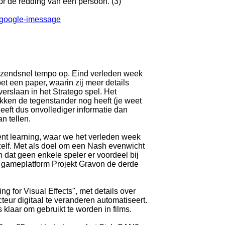
or de redding van een persoon. (3)
-google-imessage
n razendsnel tempo op. Eind verleden week
t een paper, waarin zij meer details
erslaan in het Stratego spel. Het
stukken de tegenstander nog heeft (je weet
 geeft dus onvollediger informatie dan
n tellen.
t learning, waar we het verleden week
zelf. Met als doel om een Nash evenwicht
n dat geen enkele speler er voordeel bij
et gameplatform Projekt Gravon de derde
for Visual Effects", met details over
eur digitaal te veranderen automatiseert.
 klaar om gebruikt te worden in films.