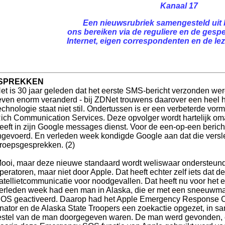
Kanaal 17
Een nieuwsrubriek samengesteld uit 
ons bereiken via de reguliere en de gespe
Internet, eigen correspondenten en de leze
ESPREKKEN
et is 30 jaar geleden dat het eerste SMS-bericht verzonden we
even enorm veranderd - bij ZDNet trouwens daarover een heel hu
echnologie staat niet stil. Ondertussen is er een verbeterde vo
ich Communication Services. Deze opvolger wordt hartelijk om
eeft in zijn Google messages dienst. Voor de een-op-een beric
ngevoerd. En verleden week kondigde Google aan dat die versle
roepsgesprekken. (2)
ooi, maar deze nieuwe standaard wordt weliswaar ondersteund
peratoren, maar niet door Apple. Dat heeft echter zelf iets dat 
atellietcommunicatie voor noodgevallen. Dat heeft nu voor het 
erleden week had een man in Alaska, die er met een sneeuwma
OS geactiveerd. Daarop had het Apple Emergency Response C
ator en de Alaska State Troopers een zoekactie opgezet, in sa
estel van de man doorgegeven waren. De man werd gevonden, e