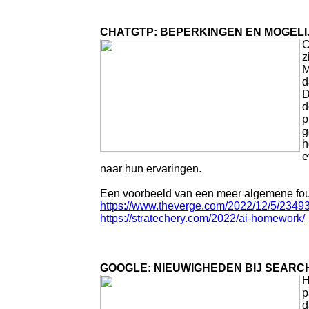
CHATGTP: BEPERKINGEN EN MOGELI
C
z
M
d
D
d
p
g
h
e
naar hun ervaringen.
Een voorbeeld van een meer algemene fout vi
https://www.theverge.com/2022/12/5/23493
https://stratechery.com/2022/ai-homework/
GOOGLE: NIEUWIGHEDEN BIJ SEARCH
H
p
d