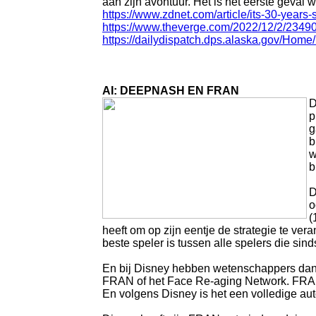
aan zijn avontuur. Het is het eerste geva
https://www.zdnet.com/article/its-30-years-si
https://www.theverge.com/2022/12/2/2349
https://dailydispatch.dps.alaska.gov/Ho
AI: DEEPNASH EN FRAN
D
p
g
b
w
b
D
o
(
heeft om op zijn eentje de strategie te v
beste speler is tussen alle spelers die sin
En bij Disney hebben wetenschappers dan 
FRAN of het Face Re-aging Network. FRAN i
En volgens Disney is het een volledige auto