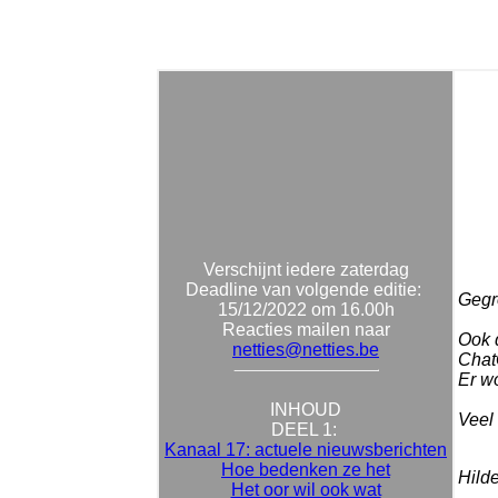
Verschijnt iedere zaterdag
Deadline van volgende editie:
Gegro
15/12/2022 om 16.00h
Reacties mailen naar
Ook d
netties@netties.be
ChatG
Er w
INHOUD
Veel 
DEEL 1:
Kanaal 17: actuele nieuwsberichten
Hoe bedenken ze het
Hild
Het oor wil ook wat