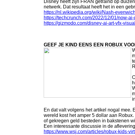
Disney heeft zijn FRAN getraind op duize
netwerk. Dat resultaat heeft het in een geb
https://nl.wikipedia.org/wiki/Nash-evenwich
https://techcrunch.com/2022/12/01/now-ai
https://gizmodo.com/disney-ai-art-vfx-vis
GEEF JE KIND EENS EEN ROBUX VO
W
m
t
R
O
h
W
m
i
En dat valt volgens het artikel nogal mee.
wereld kost het amper 5 dollar aan Robux. 
of gekregen geld besteden in bakstenen win
Een interessante discussie in de afleveri
https://www.wsj.com/articles/robux-kids