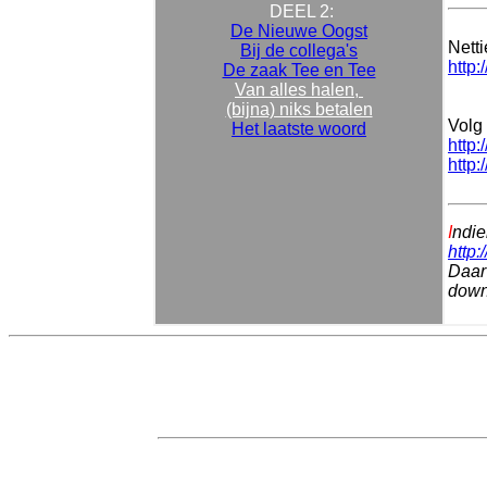
DEEL 2:
De Nieuwe Oogst
Nett
Bij de collega's
http:
De zaak Tee en Tee
Van alles halen,
(bijna) niks betalen
Volg 
Het laatste woord
http:
http:
I
ndie
http:
Daar 
downl