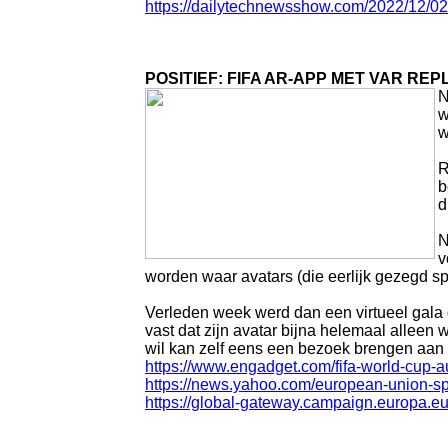
https://dailytechnewsshow.com/2022/12/02/
POSITIEF: FIFA AR-APP MET VAR REP
N
w
w
R
b
d
N
v
worden waar avatars (die eerlijk gezegd 
Verleden week werd dan een virtueel gala g
vast dat zijn avatar bijna helemaal allee
wil kan zelf eens een bezoek brengen aan 
https://www.engadget.com/fifa-world-cup-
https://news.yahoo.com/european-union-s
https://global-gateway.campaign.europa.eu