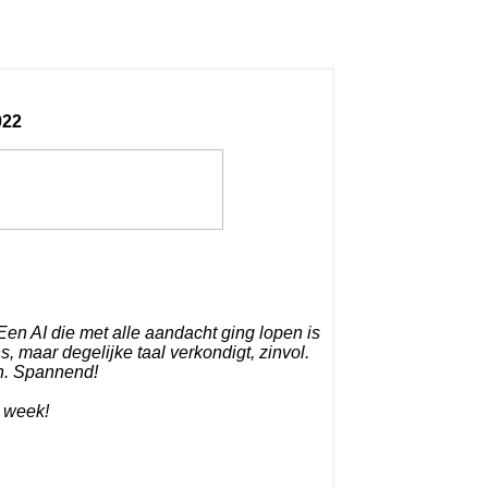
022
 Een AI die met alle aandacht ging lopen is
 maar degelijke taal verkondigt, zinvol.
en. Spannend!
e week!