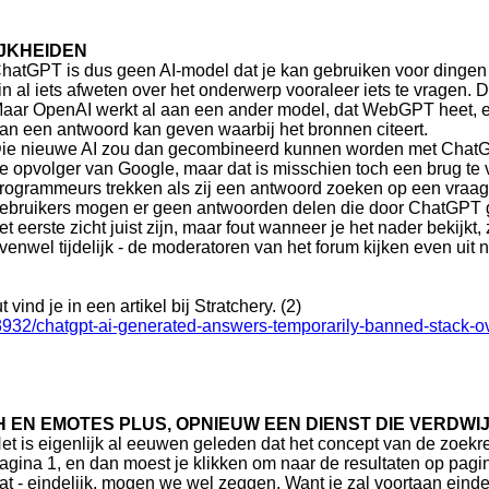
JKHEIDEN
hatGPT is dus geen AI-model dat je kan gebruiken voor dingen w
in al iets afweten over het onderwerp vooraleer iets te vragen. 
aar OpenAI werkt al aan een ander model, dat WebGPT heet, e
an een antwoord kan geven waarbij het bronnen citeert.
ie nieuwe AI zou dan gecombineerd kunnen worden met Chat
e opvolger van Google, maar dat is misschien toch een brug te
rogrammeurs trekken als zij een antwoord zoeken op een vraag, 
ebruikers mogen er geen antwoorden delen die door ChatGPT ge
et eerste zicht juist zijn, maar fout wanneer je het nader bekijkt,
venwel tijdelijk - de moderatoren van het forum kijken even uit
nd je in een artikel bij Stratchery. (2)
932/chatgpt-ai-generated-answers-temporarily-banned-stack-o
 EN EMOTES PLUS, OPNIEUW EEN DIENST DIE VERDWI
et is eigenlijk al eeuwen geleden dat het concept van de zoekre
agina 1, en dan moest je klikken om naar de resultaten op pagin
at - eindelijk, mogen we wel zeggen. Want je zal voortaan eindel