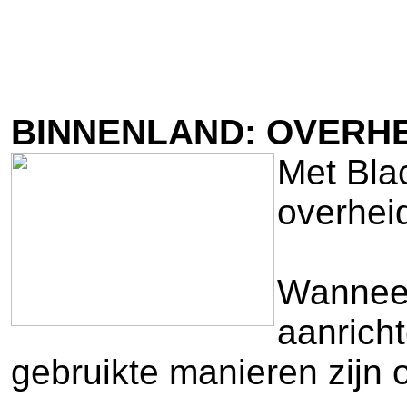
BINNENLAND: OVERH
Met Blac
overhei
Wanneer 
aanricht
gebruikte manieren zijn o