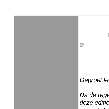
Gegroet le
Na de rege
deze editi