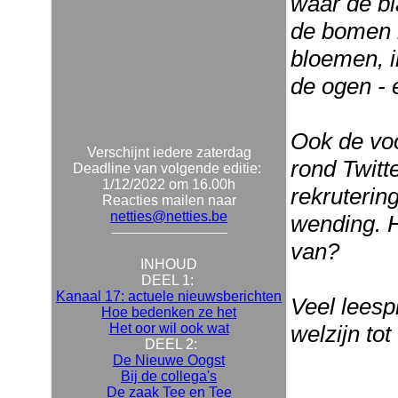
waar de bl
de bomen h
bloemen, i
de ogen - e
Ook de voo
Verschijnt iedere zaterdag
rond Twitt
Deadline van volgende editie:
1/12/2022 om 16.00h
rekruterin
Reacties mailen naar
netties@netties.be
wending. H
van?
INHOUD
DEEL 1:
Kanaal 17: actuele nieuwsberichten
Veel leespl
Hoe bedenken ze het
Het oor wil ook wat
welzijn to
DEEL 2:
De Nieuwe Oogst
Bij de collega's
De zaak Tee en Tee